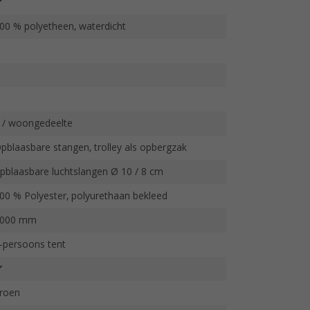
00 % polyetheen, waterdicht
 / woongedeelte
pblaasbare stangen, trolley als opbergzak
pblaasbare luchtslangen Ø 10 / 8 cm
00 % Polyester, polyurethaan bekleed
000 mm
-persoons tent
roen