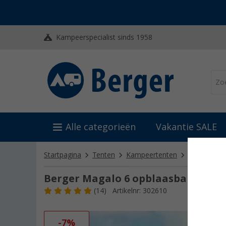
Kampeerspecialist sinds 1958
Alle categorieën
Vakantie SALE
Startpagina
Tenten
Kampeertenten
Tunneltent
Berger Magalo 6 opblaasbare tunn
(14)
Artikelnr: 302610
-7%