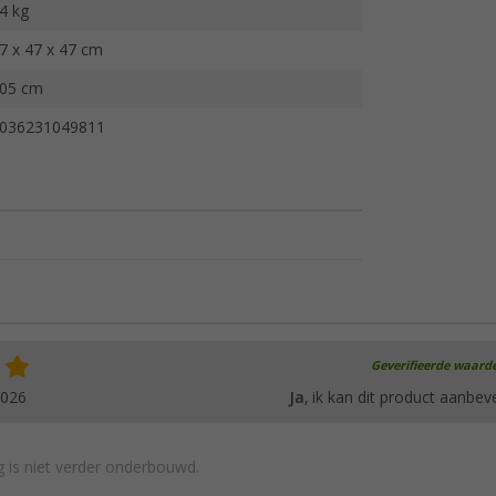
4 kg
7 x 47 x 47 cm
05 cm
036231049811
Geverifieerde waard
2026
Ja
, ik kan dit product aanbev
 is niet verder onderbouwd.