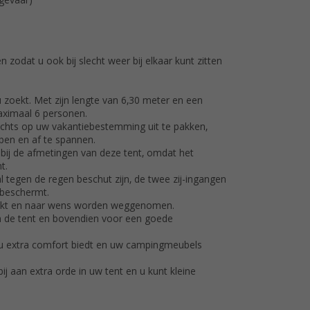
lgevaar)
zodat u ook bij slecht weer bij elkaar kunt zitten
 zoekt. Met zijn lengte van 6,30 meter en een
aximaal 6 personen.
slechts op uw vakantiebestemming uit te pakken,
pen en af te spannen.
bij de afmetingen van deze tent, omdat het
t.
 tegen de regen beschut zijn, de twee zij-ingangen
 beschermt.
ruikt en naar wens worden weggenomen.
in de tent en bovendien voor een goede
t u extra comfort biedt en uw campingmeubels
j aan extra orde in uw tent en u kunt kleine