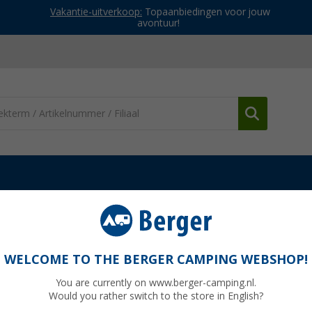
Vakantie-uitverkoop:
Topaanbiedingen voor jouw
avontuur!
en
Berger Magalo 6 opblaasbare tunneltent
eltent
WELCOME TO THE BERGER CAMPING WEBSHOP!
You are currently on www.berger-camping.nl.
Would you rather switch to the store in English?
Adviespri