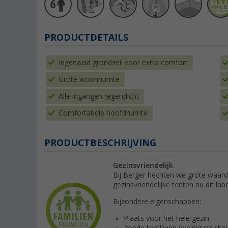
PRODUCTDETAILS
Ingenaaid grondzeil voor extra comfort
Grote woonruimte
Alle ingangen regendicht
Comfortabele hoofdruimte
PRODUCTBESCHRIJVING
Gezinsvriendelijk
Bij Berger hechten we grote waar
gezinsvriendelijke tenten nu dit labe
Bijzondere eigenschappen:
Plaats voor het hele gezin