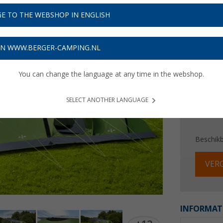
€ 8
E TO THE WEBSHOP IN ENGLISH
Prijzen inc
26,31
€
ON WWW.BERGER-CAMPING.NL
You can change the language at any time in the webshop.
SELECT ANOTHER LANGUAGE
Beschik
VERG
INFORMAT