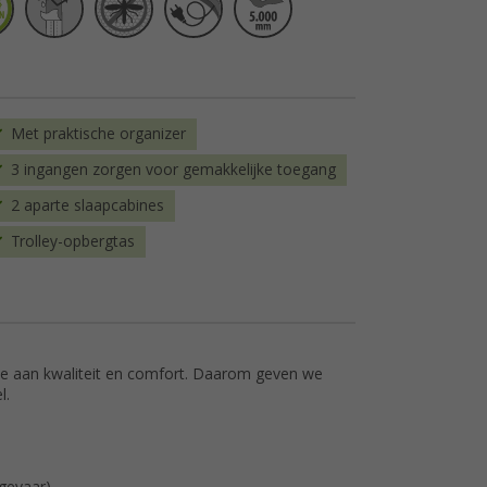
Met praktische organizer
3 ingangen zorgen voor gemakkelijke toegang
2 aparte slaapcabines
Trolley-opbergtas
de aan kwaliteit en comfort. Daarom geven we
l.