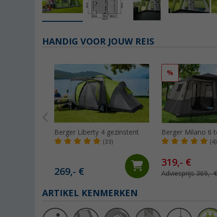
HANDIG VOOR JOUW REIS
%
Berger Liberty 4 gezinstent
Berger Milano 6 t
(33)
(4)
319,- €
269,- €
Adviesprijs 369,- 
ARTIKEL KENMERKEN