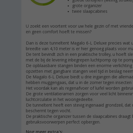
goede tentlijnen (weinig struike
grote organizer
twee slaapcabines
U zoekt een voortent voor uw hele gezin of met vrienden 
en geen comfort hoeft te missen?
Dan is deze tunneltent Magalo 6-L Deluxe precies wat u
breedte van 4,10 meter is er hier genoeg plaats voor m
De tent bevindt zich in een praktische trolley, u hoeft 
met de bij de levering inbegrepen luchtpomp op te pom
De opblaasbare stangen binden een enorme verlichting 
opzetten met gangbare stangen veel tijd in beslag neem
De Magalo 6-L Deluxe biedt u drie ingangen die allemaal
hebben muggengaas, dat u in de zomer tegen insecten
Het voordak kan als regenafvoer of luifel worden geb
De grote ventilatieramen zorgen voor veel licht binnen
luchtcirculatie in het woongedeelte.
De tunneltent heeft een stevig ingenaaid grondzeil, da
beschermt tegen vocht.
De praktische organizer tussen de slaapcabines draagt bi
gebruiksvoorwerpen perfect opbergen.
Nog meer extra's: