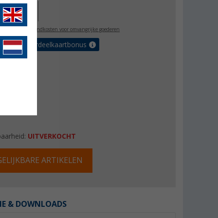
77,00
l. BTW
plus verzendkosten voor omvangrijke goederen
 met de voordeelkaartbonus
baarheid:
UITVERKOCHT
ELIJKBARE ARTIKELEN
IE & DOWNLOADS