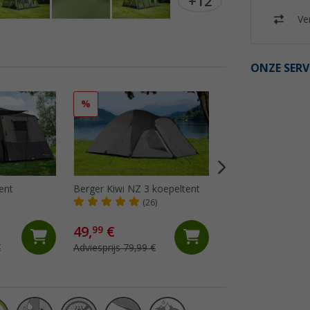
+12
Ver
ONZE SERV
%
%
ent
Berger Kiwi NZ 3 koepeltent
Berger Campo 4 tu
(26)
(3)
49,
€
170,- €
99
€
Adviesprijs 79,99 €
Adviesprijs 229,- €