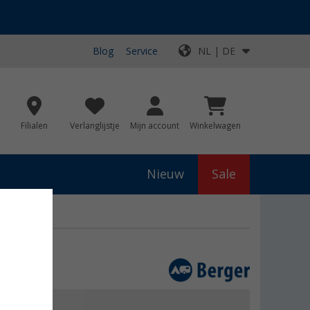
Blog
Service
NL | DE
Filialen
Verlanglijstje
Mijn account
Winkelwagen
Nieuw
Sale
js
€ 949,00