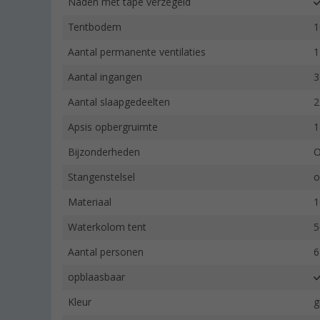
Naden met tape verzegeld
Tentbodem
1
Aantal permanente ventilaties
1
Aantal ingangen
3
Aantal slaapgedeelten
2
Apsis opbergruimte
1
Bijzonderheden
O
Stangenstelsel
o
Materiaal
1
Waterkolom tent
5
Aantal personen
6
opblaasbaar
Kleur
g