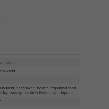
ed
unneltent
amilietent
uitentent, slaapcabine, stokken, afspanmateriaal,
rolley- opbergzak (100 % Polyester), luchtpomp