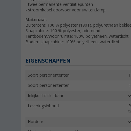
- twee permanente ventilatiepunten
- stroomkabel doorvoer voor uw tentlamp
Materiaal:
Buitentent: 100 % polyester (190T), polyurethaan bekle
Slaapcabine: 100 % polyester, ademend
Tentbodem/woonruimte: 100% polyetheen, waterdicht
Bodem slaapcabine: 100% polyetheen, waterdicht
EIGENSCHAPPEN
Soort personententen
T
Soort personententen
F
Inkijkdicht sluitbaar
Leveringsinhoud
B
t
Hordeur