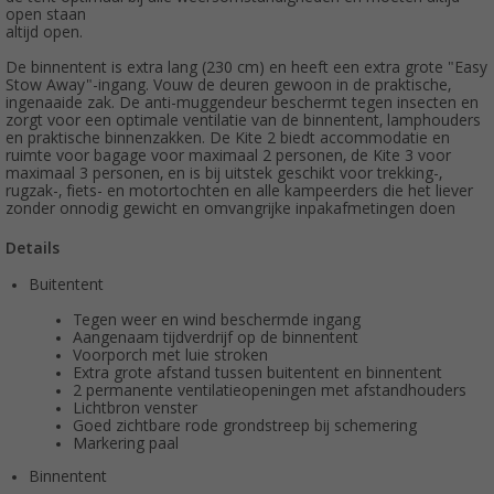
open staan
altijd open.
De binnentent is extra lang (230 cm) en heeft een extra grote "Easy
Stow Away"-ingang. Vouw de deuren gewoon in de praktische,
ingenaaide zak. De anti-muggendeur beschermt tegen insecten en
zorgt voor een optimale ventilatie van de binnentent, lamphouders
en praktische binnenzakken. De Kite 2 biedt accommodatie en
ruimte voor bagage voor maximaal 2 personen, de Kite 3 voor
maximaal 3 personen, en is bij uitstek geschikt voor trekking-,
rugzak-, fiets- en motortochten en alle kampeerders die het liever
zonder onnodig gewicht en omvangrijke inpakafmetingen doen
Details
Buitentent
Tegen weer en wind beschermde ingang
Aangenaam tijdverdrijf op de binnentent
Voorporch met luie stroken
Extra grote afstand tussen buitentent en binnentent
2 permanente ventilatieopeningen met afstandhouders
Lichtbron venster
Goed zichtbare rode grondstreep bij schemering
Markering paal
Binnentent