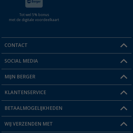
Tot wel 5% bonus
met de digitale voordeelkaart
CONTACT
SOCIAL MEDIA
Een vraag?
MIJN BERGER
Winkel vinden
KLANTENSERVICE
Mijn account
Status bestelling
BETAALMOGELIJKHEDEN
FAQ & Contact
Berger voordeelkaart
Verzendinformatie
WIJ VERZENDEN MET
Verlanglijstje