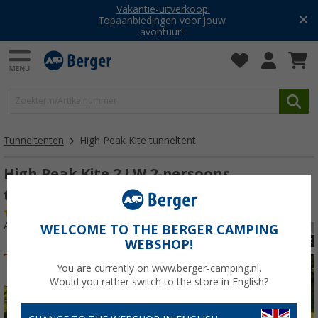
Vakantie-uitverkoop:
Topaanbiedingen voor jouw
avontuur!
Tunneltenten
High Peak Kite tunneltent
High Peak Kite 2 LW 2-persoons
tunneltent
(3)
Artikelnr: 220335
WELCOME TO THE BERGER CAMPING
WEBSHOP!
You are currently on www.berger-camping.nl.
-32%
Would you rather switch to the store in English?