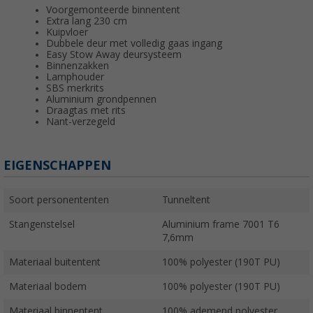
Voorgemonteerde binnentent
Extra lang 230 cm
Kuipvloer
Dubbele deur met volledig gaas ingang
Easy Stow Away deursysteem
Binnenzakken
Lamphouder
SBS merkrits
Aluminium grondpennen
Draagtas met rits
Nant-verzegeld
EIGENSCHAPPEN
Soort personententen
Tunneltent
Stangenstelsel
Aluminium frame 7001 T6
7,6mm
Materiaal buitentent
100% polyester (190T PU)
Materiaal bodem
100% polyester (190T PU)
Materiaal binnentent
100% ademend polyester