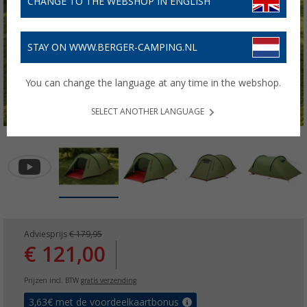
CHANGE TO THE WEBSHOP IN ENGLISH
STAY ON WWW.BERGER-CAMPING.NL
You can change the language at any time in the webshop.
SELECT ANOTHER LANGUAGE
Adviesprijs
€ 179,95
€ 121,00
Prijzen incl. BTW
gratis verzending
3,63
€ met de voordeelkaartbonus