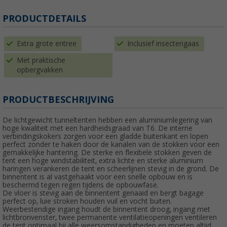
PRODUCTDETAILS
Extra grote entree
Inclusief insectengaas
Met praktische
opbergvakken
PRODUCTBESCHRIJVING
De lichtgewicht tunneltenten hebben een aluminiumlegering van
hoge kwaliteit met een hardheidsgraad van T6. De interne
verbindingskokers zorgen voor een gladde buitenkant en lopen
perfect zonder te haken door de kanalen van de stokken voor een
gemakkelijke hantering. De sterke en flexibele stokken geven de
tent een hoge windstabiliteit, extra lichte en sterke aluminium
haringen verankeren de tent en scheerlijnen stevig in de grond. De
binnentent is al vastgehaakt voor een snelle opbouw en is
beschermd tegen regen tijdens de opbouwfase.
De vloer is stevig aan de binnentent genaaid en bergt bagage
perfect op, luie stroken houden vuil en vocht buiten.
Weerbestendige ingang houdt de binnentent droog, ingang met
lichtbronvenster, twee permanente ventilatieopeningen ventileren
de tent optimaal bij alle weersomstandigheden en moeten altijd