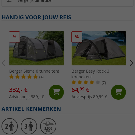
Vergelijk dit artikel
HANDIG VOOR JOUW REIS
%
%
Berger Sierra 6 tunneltent
Berger Easy Rock 3
koepeltent
(4)
(7)
332,- €
64,
€
99
Adviesprijs 389,- €
Adviesprijs 89,99 €
ARTIKEL KENMERKEN