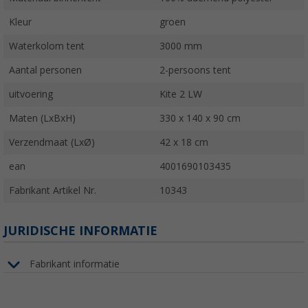
Kleur
groen
Waterkolom tent
3000 mm
Aantal personen
2-persoons tent
uitvoering
Kite 2 LW
Maten (LxBxH)
330 x 140 x 90 cm
Verzendmaat (LxØ)
42 x 18 cm
ean
4001690103435
Fabrikant Artikel Nr.
10343
JURIDISCHE INFORMATIE
Fabrikant informatie