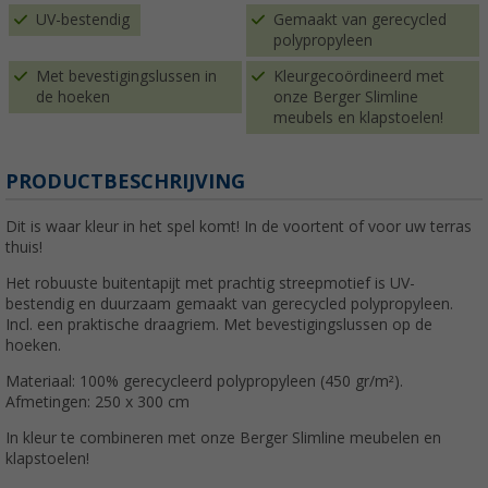
UV-bestendig
Gemaakt van gerecycled
polypropyleen
Met bevestigingslussen in
Kleurgecoördineerd met
de hoeken
onze Berger Slimline
meubels en klapstoelen!
PRODUCTBESCHRIJVING
Dit is waar kleur in het spel komt! In de voortent of voor uw terras
thuis!
Het robuuste buitentapijt met prachtig streepmotief is UV-
bestendig en duurzaam gemaakt van gerecycled polypropyleen.
Incl. een praktische draagriem. Met bevestigingslussen op de
hoeken.
Materiaal: 100% gerecycleerd polypropyleen (450 gr/m²).
Afmetingen: 250 x 300 cm
In kleur te combineren met onze Berger Slimline meubelen en
klapstoelen!