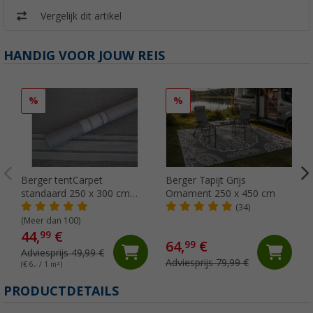
Vergelijk dit artikel
HANDIG VOOR JOUW REIS
%
%
Berger tentCarpet
Berger Tapijt Grijs
standaard 250 x 300 cm
Ornament 250 x 450 cm
grijs
(34)
(Meer dan 100)
44,
€
99
64,
€
99
Adviesprijs 49,99 €
Adviesprijs 79,99 €
(€ 6,- / 1 m²)
PRODUCTDETAILS