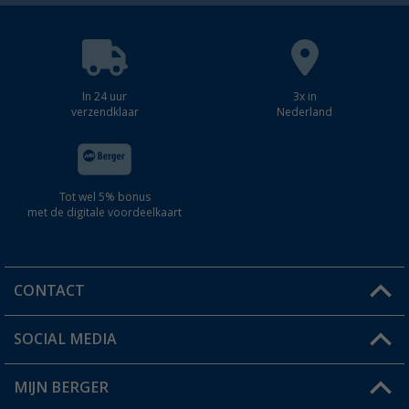
In 24 uur
3x in
verzendklaar
Nederland
Tot wel 5% bonus
met de digitale voordeelkaart
CONTACT
SOCIAL MEDIA
Een vraag?
MIJN BERGER
Winkel vinden