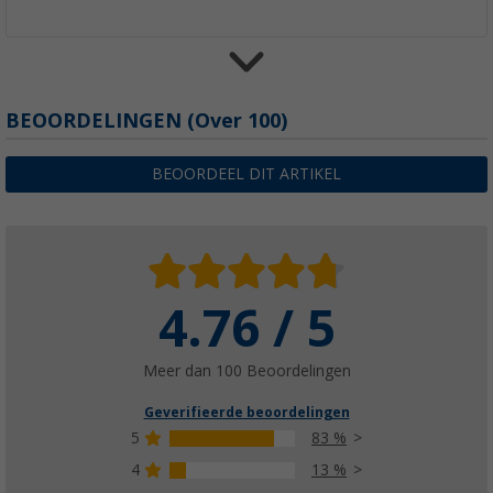
Tarp UV+50
BEOORDELINGEN
(
Over
100)
(65)
€ 36,99
BEOORDEEL DIT ARTIKEL
vanaf
Adviesprijs
€ 49,99
4.76 / 5
Berger multifunctioneel tenttouw
(76)
€ 6,99
Meer dan 100 Beoordelingen
vanaf
Adviesprijs
€ 8,99
Geverifieerde beoordelingen
5
83 %
4
13 %