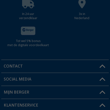
In 24 uur
3x in
verzendklaar
Nederland
Tot wel 5% bonus
met de digitale voordeelkaart
CONTACT
SOCIAL MEDIA
Een vraag?
MIJN BERGER
Winkel vinden
KLANTENSERVICE
Mijn account