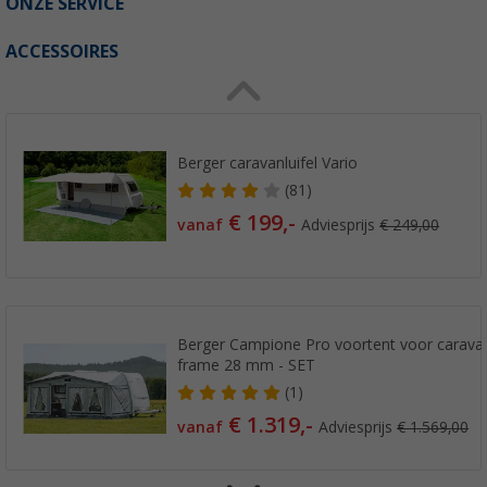
ONZE SERVICE
ACCESSOIRES
Berger caravanluifel Vario
(81)
€ 199,-
vanaf
Adviesprijs
€ 249,00
Berger Campione Pro voortent voor caravans
frame 28 mm - SET
(1)
€ 1.319,-
vanaf
Adviesprijs
€ 1.569,00