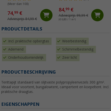
(Meer dan 100)
84,
€
99
74,
€
99
Adviesprijs 99,99 €
Adviesprijs 84,99 €
(€ 6,80 / 1 m²)
PRODUCTDETAILS
Incl. praktische opbergtas
Weerbestendig
Ademend
Schimmelbestendig
Onderhoudsvriendelijk
Zeer licht
PRODUCTBESCHRIJVING
Tenttapijt standaard van slijtvaste polypropyleenvezels 300 g/m².
Ideaal voor voortent, bungalowtent, campertent en koepeltent. Incl.
praktische draagtas.
EIGENSCHAPPEN