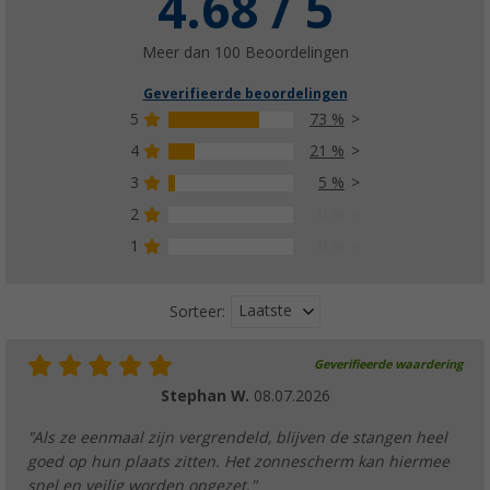
4.68 / 5
voortentstokken - 3-delig
(
Over
100)
Meer dan 100 Beoordelingen
€ 11,99
Adviesprijs
€ 15,99
Geverifieerde beoordelingen
5
73 %
4
21 %
3
5 %
Tarp UV+50
(65)
2
0 %
€ 36,99
1
0 %
vanaf
Adviesprijs
€ 49,99
Laatste
Sorteer:
Geverifieerde waardering
Stephan W.
08.07.2026
"Als ze eenmaal zijn vergrendeld, blijven de stangen heel
goed op hun plaats zitten. Het zonnescherm kan hiermee
snel en veilig worden opgezet."