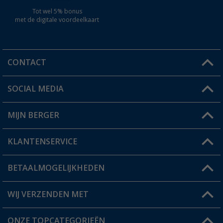
Tot wel 5% bonus
met de digitale voordeelkaart
CONTACT
SOCIAL MEDIA
Een vraag?
MIJN BERGER
Winkel vinden
KLANTENSERVICE
Mijn account
Status bestelling
BETAALMOGELIJKHEDEN
FAQ & Contact
Berger voordeelkaart
Verzendinformatie
WIJ VERZENDEN MET
Verlanglijstje
Retourneren
ONZE TOPCATEGORIEËN