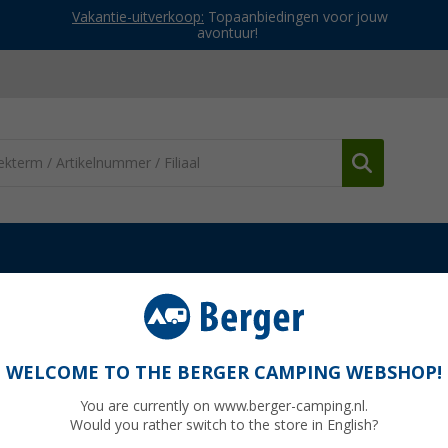
Vakantie-uitverkoop:
Topaanbiedingen voor jouw
avontuur!
voortenten
Berger Touring Easy Air XL opblaasbare luifel paneel
sbare luifel paneelwagen & camper
WELCOME TO THE BERGER CAMPING WEBSHOP!
nr: 304270
You are currently on www.berger-camping.nl.
Would you rather switch to the store in English?
Adviespri