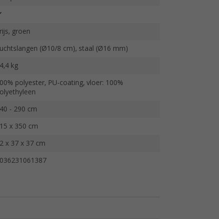
rijs, groen
uchtslangen (Ø10/8 cm), staal (Ø16 mm)
4,4 kg
00% polyester, PU-coating, vloer: 100%
olyethyleen
40 - 290 cm
15 x 350 cm
2 x 37 x 37 cm
036231061387