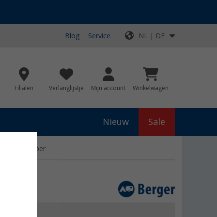
Blog
Service
NL | DE
Filialen
Verlanglijstje
Mijn account
Winkelwagen
Nieuw
Sale
wagen & camper
js
€ 549,00