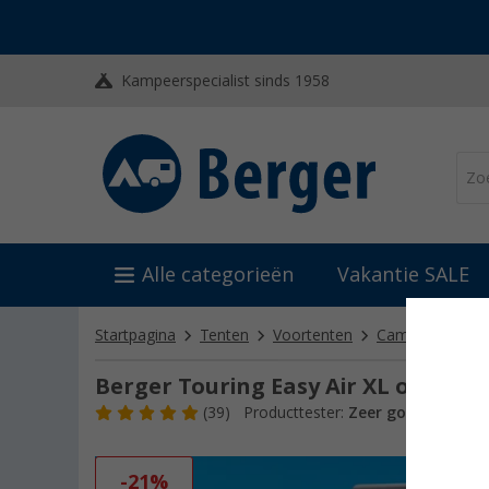
Kampeerspecialist sinds 1958
Alle categorieën
Vakantie SALE
Startpagina
Tenten
Voortenten
Camper- en bus
Berger Touring Easy Air XL opblaa
(39)
Producttester:
Zeer goed
Artikel
-21%