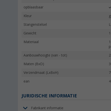
opblaasbaar
Kleur
g
Stangenstelsel
L
Gewicht
1
Materiaal
1
p
Aanbouwhoogte (van - tot)
2
Maten (BxD)
3
Verzendmaat (LxBxH)
7
ean
4
JURIDISCHE INFORMATIE
Fabrikant informatie