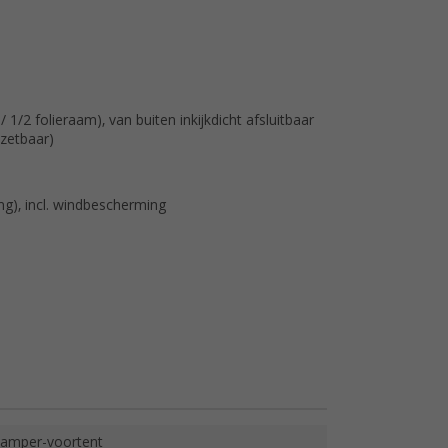
 1/2 folieraam), van buiten inkijkdicht afsluitbaar
tzetbaar)
ing), incl. windbescherming
amper-voortent