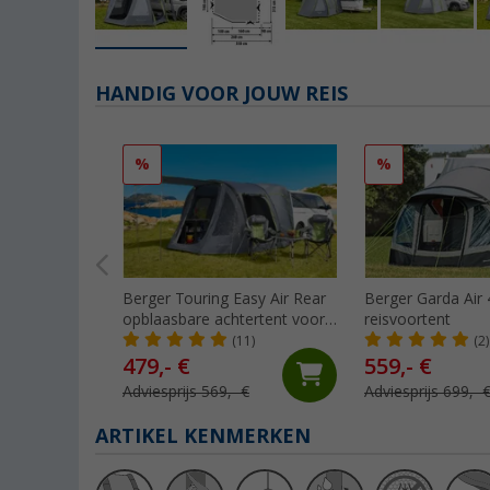
HANDIG VOOR JOUW REIS
%
%
Berger Touring Easy Air Rear
Berger Garda Air
opblaasbare achtertent voor
reisvoortent
VW T5/T6
(11)
(2)
479,- €
559,- €
Adviesprijs 569,- €
Adviesprijs 699,- 
ARTIKEL KENMERKEN