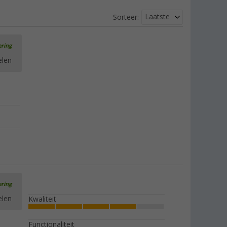
Laatste
Sorteer:
ering
elen
ering
elen
Kwaliteit
Functionaliteit