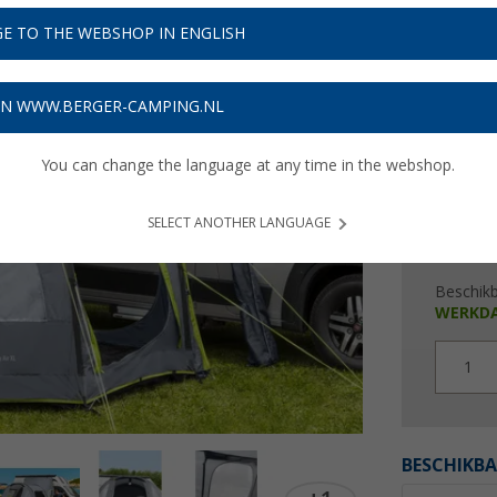
€ 4
E TO THE WEBSHOP IN ENGLISH
Prijzen inc
12,87
€
ON WWW.BERGER-CAMPING.NL
You can change the language at any time in the webshop.
SELECT ANOTHER LANGUAGE
Beschik
WERKD
1
BESCHIKBA