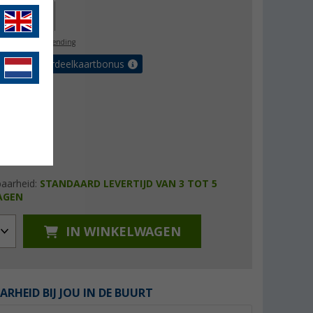
29,00
l. BTW
gratis verzending
 met de voordeelkaartbonus
baarheid:
STANDAARD LEVERTIJD VAN 3 TOT 5
AGEN
IN WINKELWAGEN
ARHEID BIJ JOU IN DE BUURT