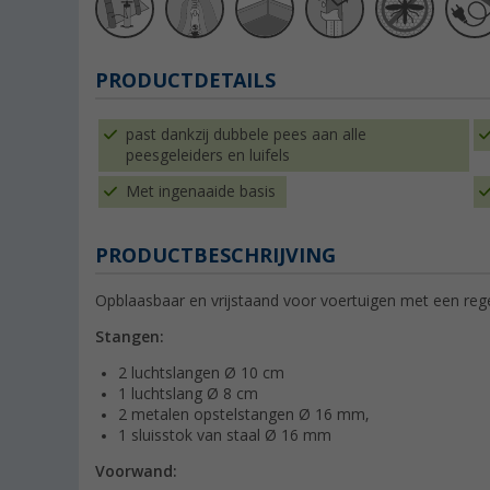
PRODUCTDETAILS
past dankzij dubbele pees aan alle
peesgeleiders en luifels
Met ingenaaide basis
PRODUCTBESCHRIJVING
Opblaasbaar en vrijstaand voor voertuigen
met een reg
Stangen:
2 luchtslangen Ø 10 cm
1 luchtslang Ø 8 cm
2 metalen opstelstangen Ø 16 mm,
1 sluisstok van staal Ø 16 mm
Voorwand: