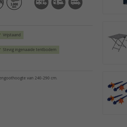
Vrijstaand
Stevig ingenaaide tentbodem
engoothoogte van
240-290 cm.