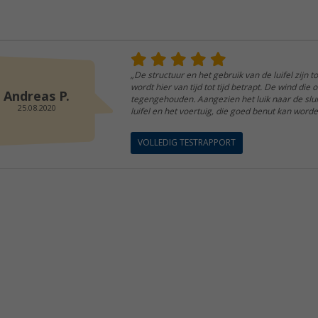
„De structuur en het gebruik van de luifel zijn to
wordt hier van tijd tot tijd betrapt. De wind die
Andreas P.
tegengehouden. Aangezien het luik naar de slui
25.08.2020
luifel en het voertuig, die goed benut kan worden
VOLLEDIG TESTRAPPORT