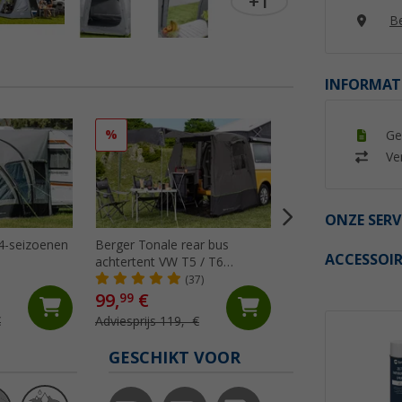
+1
Be
INFORMAT
%
%
Ge
Ver
ONZE SERV
 4-seizoenen
Berger Tonale rear bus
Camptime Venus vr
ACCESSOIR
achtertent VW T5 / T6
keuken / universel
antraciet/zwart
(37)
(52)
99,
€
89,
€
99
99
€
Adviesprijs 119,- €
Adviesprijs 119,- €
GESCHIKT VOOR