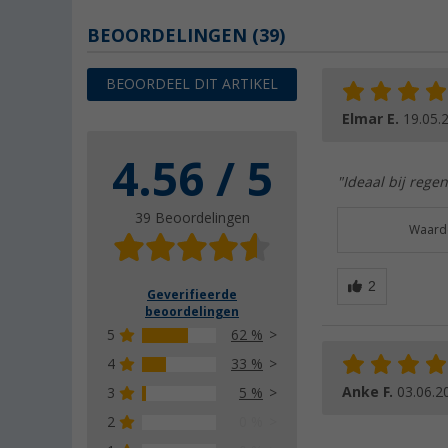
BEOORDELINGEN
(39)
BEOORDEEL DIT ARTIKEL
Elmar E.
19.05.
4.56 / 5
"Ideaal bij rege
39 Beoordelingen
Waarde
Geverifieerde
beoordelingen
5
62 %
4
33 %
Anke F.
03.06.2
3
5 %
2
0 %