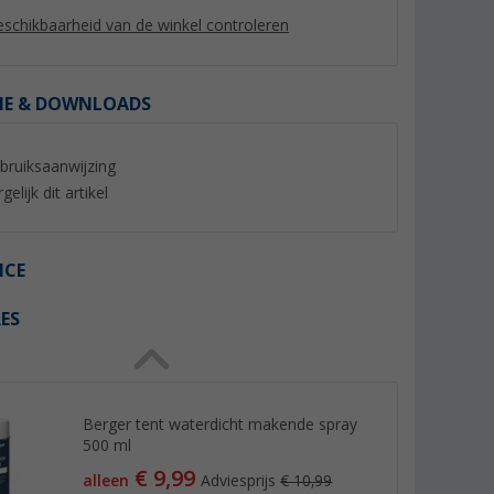
schikbaarheid van de winkel controleren
IE & DOWNLOADS
%
%
bruiksaanwijzing
gelijk dit artikel
ICE
ijstaande
Berger Touring Easy
Westfield Pluto 2.0
ES
e tent
busvoortent
opblaasbare carava
- maat 7
(10)
(27)
189,- €
1.579,- €
Adviesprijs 219,- €
Adviesprijs 2.199,- €
Berger tent waterdicht makende spray
500 ml
€ 9,99
alleen
Adviesprijs
€ 10,99