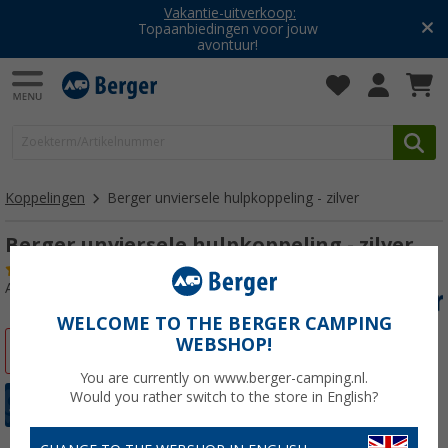
Vakantie-uitverkoop:
Topaanbiedingen voor jouw
avontuur!
Koppelingen
Berger unviersele hulpkoppeling - zilver
Berger unviersele hulpkoppeling - zilver
(12)
Artikelnr: 272980
WELCOME TO THE BERGER CAMPING
WEBSHOP!
-7%
You are currently on www.berger-camping.nl.
Would you rather switch to the store in English?