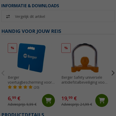
INFORMATIE & DOWNLOADS
Vergelijk dit artikel
HANDIG VOOR JOUW REIS
%
%
Berger
Berger Safety universele
voertuigbescherming voor
antidiefstalbeveiliging voor
de aanhangerkoppeling
kogelkoppelingen, oranje
(20)
34,5 x 32,1 cm
6,
€
19,
€
99
99
Adviesprijs 9,99 €
Adviesprijs 24,99 €
PRODUCTDETAILS