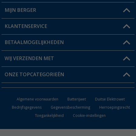
MIJN BERGER
Winkel vinden
KLANTENSERVICE
Mijn account
Status bestelling
BETAALMOGELIJKHEDEN
FAQ & Contact
Berger voordeelkaart
Verzendinformatie
WIJ VERZENDEN MET
Verlanglijstje
Retourneren
ONZE TOPCATEGORIEËN
Catalogus
Camper en caravan accessoires
Dealer worden
Algemene voorwaarden
Batterijwet
Duitse Elektrowet
Keukenaccessoires
Bedrijfsgegevens
Gegevensbescherming
Herroepingsrecht
Toegankelijkheid
Cookie-instellingen
Campingmeubilair
Campingtoiletten