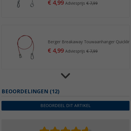
€ 4,99
Adviesprijs
€ 7,99
Berger Breakaway Touwaanhanger Quicklin
€ 4,99
Adviesprijs
€ 7,99
Haba losbreekkabel rood 100 cm
BEOORDELINGEN
(12)
(35)
€ 3,99
BEOORDEEL DIT ARTIKEL
Adviesprijs
€ 10,99