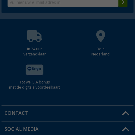
In 24 uur
3x in
verzendklaar
Nederland
Tot wel 5% bonus
met de digitale voordeelkaart
CONTACT
SOCIAL MEDIA
Een vraag?