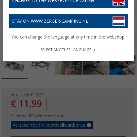
CHANGE TO THE WEBSHOP IN ENGLISH
STAY ON WWW.BERGER-CAMPING.NL
You can change the language at any time in the webshop.
SELECT ANOTHER LANGUAGE
Adviesprijs
€ 12,99
€ 11,99
Prijzen incl. BTW
plus verzendkosten
Verzeker tot 5% voordeelkaartbonus