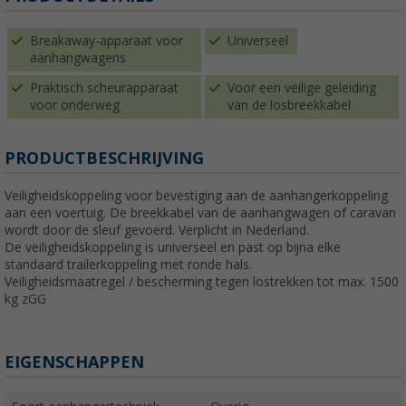
Breakaway-apparaat voor
Universeel
aanhangwagens
Praktisch scheurapparaat
Voor een veilige geleiding
voor onderweg
van de losbreekkabel
PRODUCTBESCHRIJVING
Veiligheidskoppeling voor bevestiging aan de aanhangerkoppeling
aan een voertuig. De breekkabel van de aanhangwagen of caravan
wordt door de sleuf gevoerd. Verplicht in Nederland.
De veiligheidskoppeling is universeel en past op bijna elke
standaard trailerkoppeling met ronde hals.
Veiligheidsmaatregel / bescherming tegen lostrekken tot max. 1500
kg zGG
EIGENSCHAPPEN