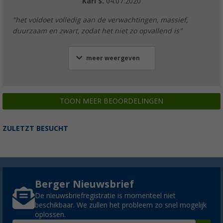
Karl S.
04.07.2020
"het voldoet volledig aan de verwachtingen, massief,
duurzaam en zwart, zodat het niet zo opvallend is"
meer weergeven
TOON MEER BEOORDELINGEN
ZULETZT BESUCHT
Berger Nieuwsbrief
De nieuwsbriefregistratie is momenteel niet
beschikbaar. We zullen het probleem zo snel mogelijk
oplossen.