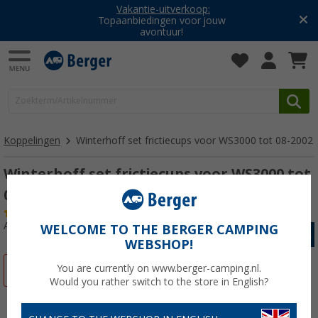
Vakantie-uitverkoop:
Topaanbiedingen voor jouw
avontuur!
Koppelingen
Winterhoff set frictiecups voor WS3000 tot 08-2002
Winterhoff set frictiecups voor WS3000 tot
08-2002
(11)
Artikelnr: 154880
WELCOME TO THE BERGER CAMPING
WEBSHOP!
You are currently on www.berger-camping.nl.
-20%
Would you rather switch to the store in English?