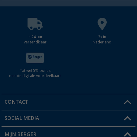
In 24 uur
3x in
verzendklaar
Nederland
Tot wel 5% bonus
met de digitale voordeelkaart
CONTACT
SOCIAL MEDIA
Een vraag?
MIJN BERGER
Winkel vinden