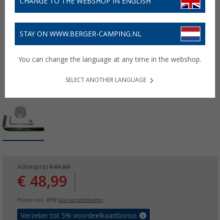
CHANGE TO THE WEBSHOP IN ENGLISH
STAY ON WWW.BERGER-CAMPING.NL
You can change the language at any time in the webshop.
SELECT ANOTHER LANGUAGE
Adviesprijs
€ 61,50
€ 48,99
Prijzen incl. BTW
plus verzendkosten
Verzeker tot 5% voordeelkaartbonus