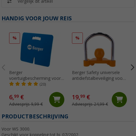
Vergelijk dit artikel
HANDIG VOOR JOUW REIS
%
%
Berger
Berger Safety universele
voertuigbescherming voor
antidiefstalbeveiliging voor
de aanhangerkoppeling
kogelkoppelingen, oranje
(20)
34,5 x 32,1 cm
6,
€
19,
€
99
99
Adviesprijs 9,99 €
Adviesprijs 24,99 €
PRODUCTBESCHRIJVING
Voor WS 3000.
Geschikt voor koppeling tot bj. 07/2002.