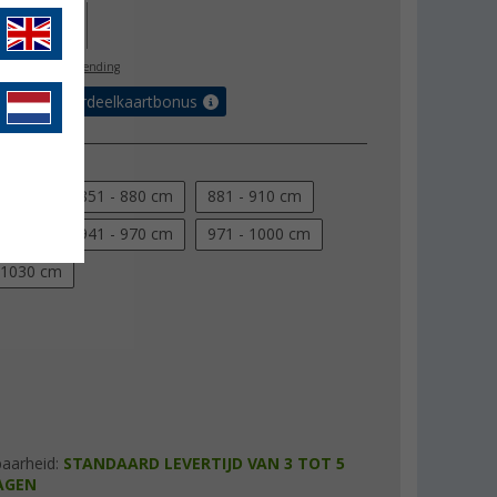
67,00
l. BTW
gratis verzending
 met de voordeelkaartbonus
maat
850 cm
851 - 880 cm
881 - 910 cm
940 cm
941 - 970 cm
971 - 1000 cm
 1030 cm
baarheid:
STANDAARD LEVERTIJD VAN 3 TOT 5
AGEN