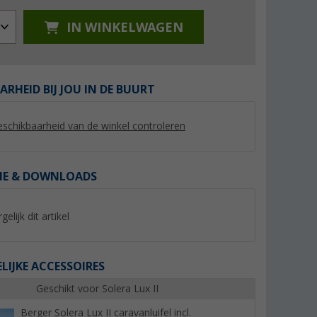
IN WINKELWAGEN
ARHEID BIJ JOU IN DE BUURT
%
%
schikbaarheid van de winkel controleren
IE & DOWNLOADS
ing
Thule Rain Blocker G2 luifel-
Berger Sombra Air 
ule
zijwand Large
Opblaasbare luifel 
gelijk dit artikel
montagehoogte 2,45 - 2,64m
(82)
(7)
uitval luifel 3m
268,- €
269,- €
€
Adviesprijs 314,- €
Adviesprijs 309,- €
IJKE ACCESSOIRES
Geschikt voor Solera Lux II
Berger Solera Lux II caravanluifel incl.