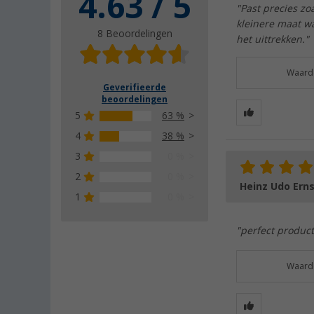
4.63 / 5
"Past precies zo
kleinere maat wa
8 Beoordelingen
het uittrekken."
Waarde
Geverifieerde
beoordelingen
5
63 %
4
38 %
3
0 %
2
0 %
Heinz Udo Erns
1
0 %
"perfect product
Waarde