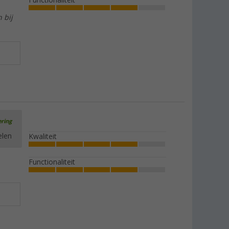
Functionaliteit
 bij
ering
elen
Kwaliteit
Functionaliteit