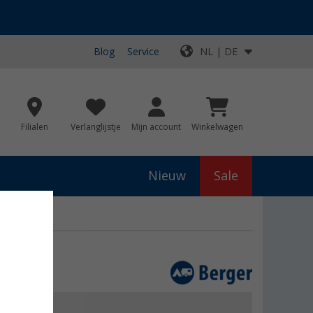
Blog
Service
NL | DE
Filialen
Verlanglijstje
Mijn account
Winkelwagen
Nieuw
Sale
js
€ 439,00