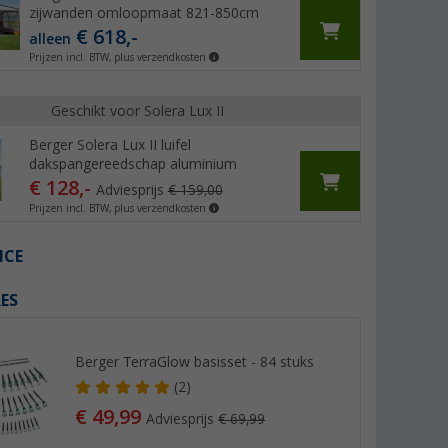
zijwanden omloopmaat 821-850cm
€ 618,-
alleen
Prijzen incl. BTW, plus verzendkosten
Geschikt voor Solera Lux II
Berger Solera Lux II luifel
dakspangereedschap aluminium
€ 128,-
Adviesprijs
€ 159,00
Prijzen incl. BTW, plus verzendkosten
ICE
ES
Berger TerraGlow basisset - 84 stuks
(2)
€ 49,99
Adviesprijs
€ 69,99