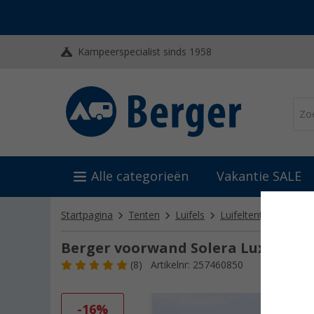
Kampeerspecialist sinds 1958
Alle categorieën
Vakantie SALE
Startpagina
Tenten
Luifels
Luifeltenten & luife
Berger voorwand Solera Lux II om
(8)
Artikelnr: 257460850
-16%