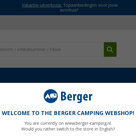
Vakantie-uitverkoop:
Topaanbiedingen voor jouw
avontuur!
l wanden
Berger voorwand Solera Lux II
loopmaat 821-850cm
WELCOME TO THE BERGER CAMPING WEBSHOP!
You are currently on www.berger-camping.nl.
Would you rather switch to the store in English?
Adviespri