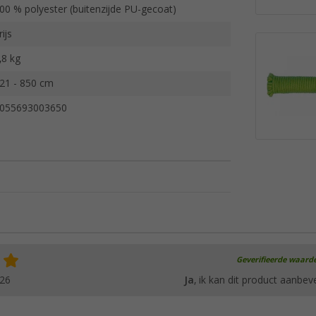
00 % polyester (buitenzijde PU-gecoat)
rijs
,8 kg
21 - 850 cm
055693003650
Geverifieerde waard
026
Ja
, ik kan dit product aanbev