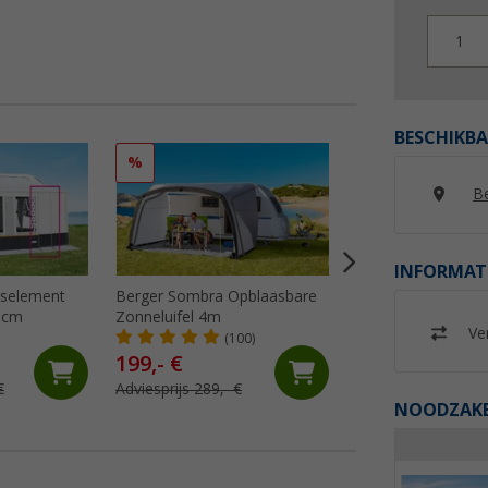
1
BESCHIKBA
%
%
Be
INFORMAT
gselement
Berger Sombra Opblaasbare
Peggy Peg zonwer
50cm
Zonneluifel 4m
beschermingsmod
Ver
SunBreak zwart
(100)
(32)
199,- €
99,
€
99
€
Adviesprijs 289,- €
Adviesprijs 119,95 
NOODZAKEL