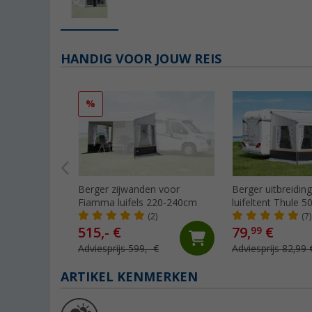
HANDIG VOOR JOUW REIS
%
Berger zijwanden voor
Berger uitbreidin
Fiamma luifels 220-240cm
luifeltent Thule 
(2)
(7)
515,- €
79,
€
99
Adviesprijs 599,- €
Adviesprijs 82,99 
ARTIKEL KENMERKEN