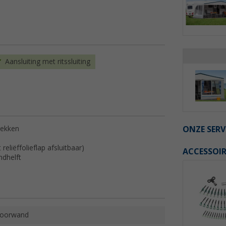
Aansluiting met ritssluiting
ONZE SERV
rekken
liëffolieflap afsluitbaar)
ACCESSOIR
ndhelft
oorwand