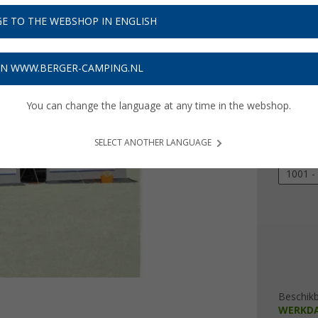
€ 3
E TO THE WEBSHOP IN ENGLISH
Prijzen inc
11,01
€
ON WWW.BERGER-CAMPING.NL
You can change the language at any time in the webshop.
omloop
821 - 
SELECT ANOTHER LANGUAGE
911 - 
1001 -
Beschik
WERKD