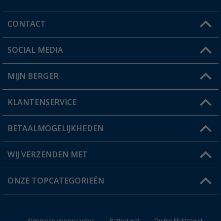
CONTACT
SOCIAL MEDIA
Een vraag?
MIJN BERGER
Winkel vinden
KLANTENSERVICE
Mijn account
Status bestelling
BETAALMOGELIJKHEDEN
FAQ & Contact
Berger voordeelkaart
Verzendinformatie
WIJ VERZENDEN MET
Verlanglijstje
Retourneren
ONZE TOPCATEGORIEËN
Catalogus
Camper en caravan accessoires
Dealer worden