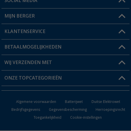
SOCIAL MEDIA
Een vraag?
MIJN BERGER
Winkel vinden
KLANTENSERVICE
Mijn account
Status bestelling
BETAALMOGELIJKHEDEN
FAQ & Contact
Berger voordeelkaart
Verzendinformatie
WIJ VERZENDEN MET
Verlanglijstje
Retourneren
ONZE TOPCATEGORIEËN
Catalogus
Camper en caravan accessoires
Dealer worden
Algemene voorwaarden
Batterijwet
Duitse Elektrowet
Keukenaccessoires
Bedrijfsgegevens
Gegevensbescherming
Herroepingsrecht
Toegankelijkheid
Cookie-instellingen
Campingmeubilair