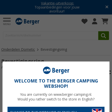
Vakantie-uitverkoop:
Topaanbiedingen voor jouw
avontuur!
Onderdelen Dometic
Bevestigingsring
Bevestigingsring
Artikelnr: Befestigungsring116893
WELCOME TO THE BERGER CAMPING
WEBSHOP!
You are currently on www.berger-camping.nl.
Would you rather switch to the store in English?