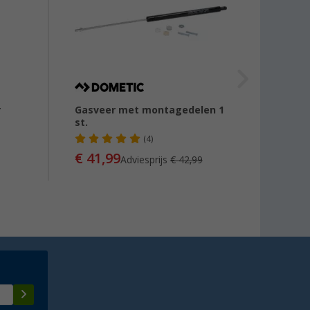
r
Gasveer met montagedelen 1
Gasve
st.
(4)
€ 41,99
€ 51
Adviesprijs
€ 42,99