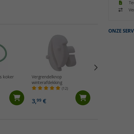
Te
Ver
ONZE SERV
vs koker
Vergrendelknop
Glazen koepel met
winterafdekking
Mini Heki
(12)
(8)
3,
€
115,- €
99