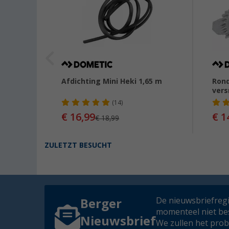
remè-
Afdichting Mini Heki 1,65 m
Rond
vers
(14)
99,00
€ 16,99
€ 1
€ 18,99
ZULETZT BESUCHT
De nieuwsbriefregis
Berger
momenteel niet be
Nieuwsbrief
We zullen het pro