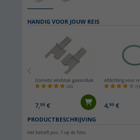
HANDIG VOOR JOUW REIS
Dometic eindstuk gaasrolluik
Afdichting voor r
(32)
(1)
7,
€
4,
€
99
99
PRODUCTBESCHRIJVING
Het betreft pos. 7 op de foto.