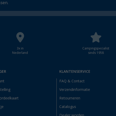
ssen.
3x in
Campingspecialist
Nederland
sinds 1958
GER
KLANTENSERVICE
unt
FAQ & Contact
telling
Verzendinformatie
ordeelkaart
Retourneren
tje
Catalogus
Dealer worden