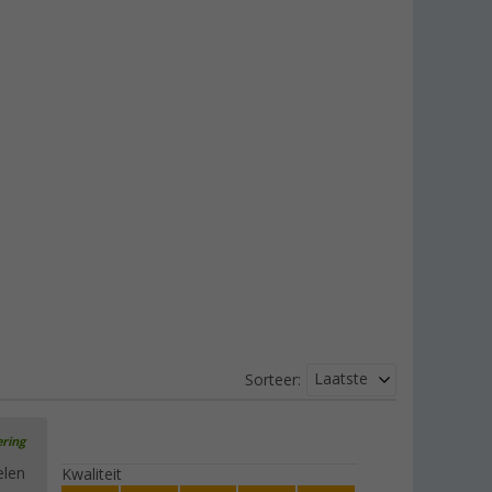
Laatste
Sorteer:
ering
elen
Kwaliteit