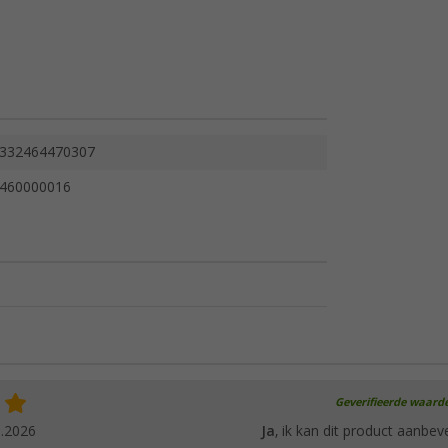
332464470307
460000016
Geverifieerde waard
6.2026
Ja
, ik kan dit product aanbev