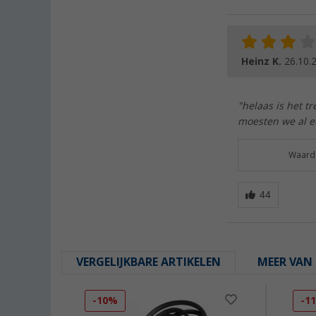
Heinz K.
26.10.
"helaas is het t
moesten we al e
Waarde
VERGELIJKBARE ARTIKELEN
MEER VAN 
-10%
-1