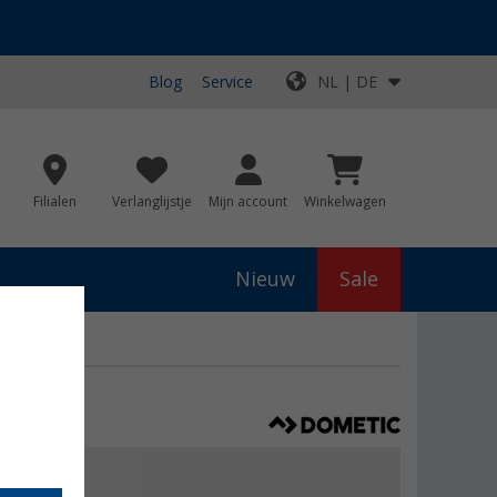
Blog
Service
NL | DE
Filialen
Verlanglijstje
Mijn account
Winkelwagen
Nieuw
Sale
9,99