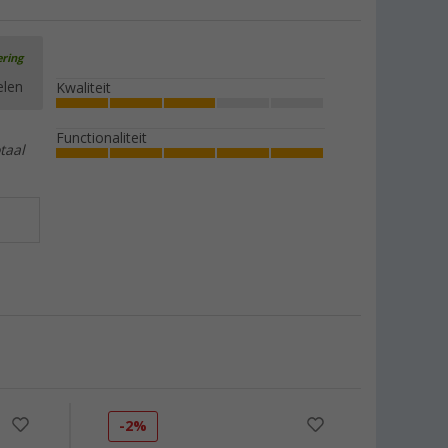
ering
elen
Kwaliteit
Functionaliteit
taal
-2%