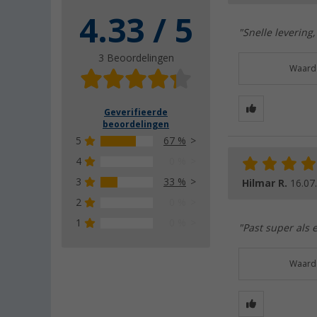
4.33 / 5
"Snelle levering,
3 Beoordelingen
Waarde
Geverifieerde
beoordelingen
5
67 %
4
0 %
3
33 %
Hilmar R.
16.07
2
0 %
1
0 %
"Past super als 
Waarde