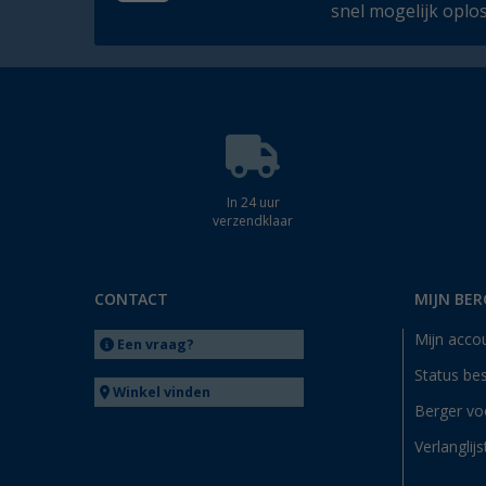
snel mogelijk oplo
In 24 uur
verzendklaar
CONTACT
MIJN BER
Mijn acco
Een vraag?
Status bes
Winkel vinden
Berger vo
Verlanglijs