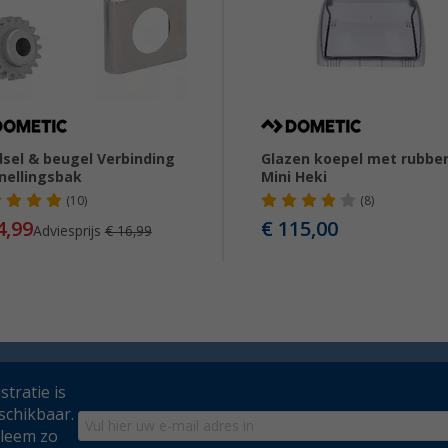
sel & beugel Verbinding
Glazen koepel met rubbe
nellingsbak
Mini Heki
(10)
(8)
4,99
€ 115,00
Adviesprijs
€ 16,99
tratie is
schikbaar.
bleem zo