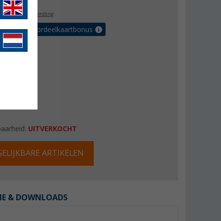
l. BTW
gratis verzending
r tot 5% voordeelkaartbonus
baarheid:
UITVERKOCHT
ELIJKBARE ARTIKELEN
IE & DOWNLOADS