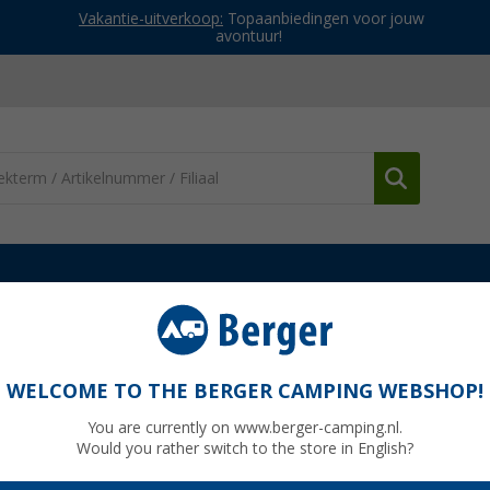
Vakantie-uitverkoop:
Topaanbiedingen voor jouw
avontuur!
nderdelen Dometic dakluiken
Binnenframe cpl. Miniheki cremè-wit
it
WELCOME TO THE BERGER CAMPING WEBSHOP!
You are currently on www.berger-camping.nl.
Would you rather switch to the store in English?
€ 7