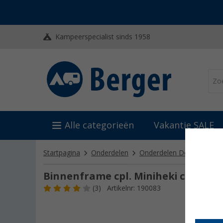
Kampeerspecialist sinds 1958
Alle categorieën
Vakantie SALE
Startpagina
Onderdelen
Onderdelen Dometic
O
Binnenframe cpl. Miniheki cremè-w
(3)
Artikelnr: 190083