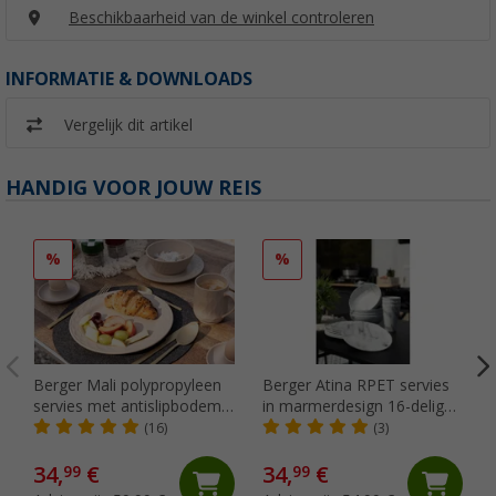
Beschikbaarheid van de winkel controleren
INFORMATIE & DOWNLOADS
Vergelijk dit artikel
HANDIG VOOR JOUW REIS
%
%
Berger Mali polypropyleen
Berger Atina RPET servies
servies met antislipbodem
in marmerdesign 16-delig
16-delige set voor 4
voor 4 personen
(16)
(3)
personen
34,
€
34,
€
99
99