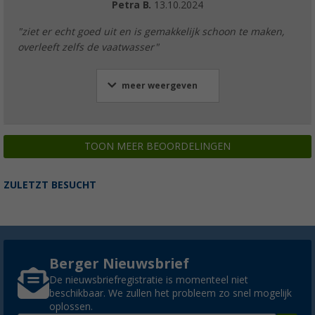
Petra B.
13.10.2024
"ziet er echt goed uit en is gemakkelijk schoon te maken,
overleeft zelfs de vaatwasser"
meer weergeven
TOON MEER BEOORDELINGEN
ZULETZT BESUCHT
Berger Nieuwsbrief
De nieuwsbriefregistratie is momenteel niet
beschikbaar. We zullen het probleem zo snel mogelijk
oplossen.