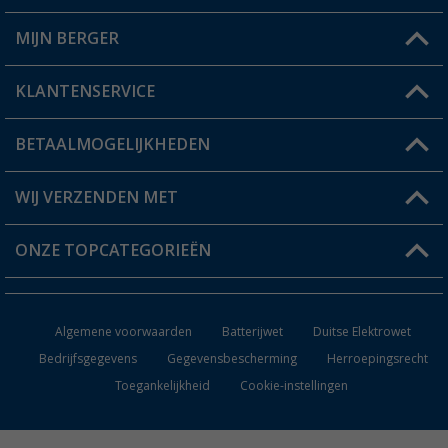
MIJN BERGER
Winkel vinden
KLANTENSERVICE
Mijn account
Status bestelling
BETAALMOGELIJKHEDEN
FAQ & Contact
Berger voordeelkaart
Verzendinformatie
WIJ VERZENDEN MET
Verlanglijstje
Retourneren
ONZE TOPCATEGORIEËN
Catalogus
Camper en caravan accessoires
Dealer worden
Algemene voorwaarden
Batterijwet
Duitse Elektrowet
Keukenaccessoires
Bedrijfsgegevens
Gegevensbescherming
Herroepingsrecht
Toegankelijkheid
Cookie-instellingen
Campingmeubilair
Campingtoiletten