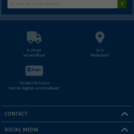
In 24 uur
3x in
verzendklaar
Nederland
Tot wel 5% bonus
met de digitale voordeelkaart
CONTACT
SOCIAL MEDIA
Een vraag?