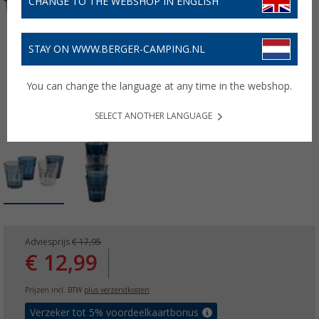
CHANGE TO THE WEBSHOP IN ENGLISH
STAY ON WWW.BERGER-CAMPING.NL
You can change the language at any time in the webshop.
SELECT ANOTHER LANGUAGE
Adviesprijs
€ 17,95
€ 12,99
Prijzen incl. BTW
plus verzendkosten
Verzeker tot 5% voordeelkaartbonus