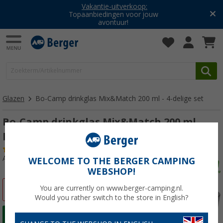
Vakantie-uitverkoop:
Topaanbiedingen voor jouw
avontuur!
Glazen
Bo-Camp drinkglas Mix&Match 200 ml - 4-delige set
Bo-Camp drinkglas Mix&Match 200 ml
blauw - 4-delige set
(9)
Artikelnr: 482449
WELCOME TO THE BERGER CAMPING
WEBSHOP!
You are currently on www.berger-camping.nl.
-27%
Would you rather switch to the store in English?