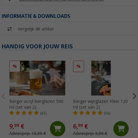
INFORMATIE & DOWNLOADS
Vergelijk dit artikel
HANDIG VOOR JOUW REIS
%
%
Berger acryl bierglazen 590
Berger wijnglazen Klein 120
ml (set van 2)
ml (set van 2)
(67)
(56)
9,
€
6,
€
99
99
Adviesprijs 16,99 €
Adviesprijs 9,99 €