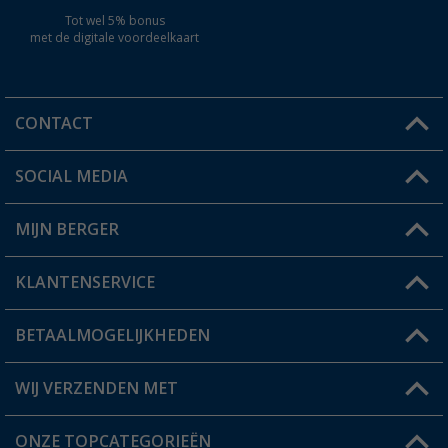
Tot wel 5% bonus
met de digitale voordeelkaart
CONTACT
SOCIAL MEDIA
Een vraag?
MIJN BERGER
Winkel vinden
KLANTENSERVICE
Mijn account
Status bestelling
BETAALMOGELIJKHEDEN
FAQ & Contact
Berger voordeelkaart
Verzendinformatie
WIJ VERZENDEN MET
Verlanglijstje
Retourneren
ONZE TOPCATEGORIEËN