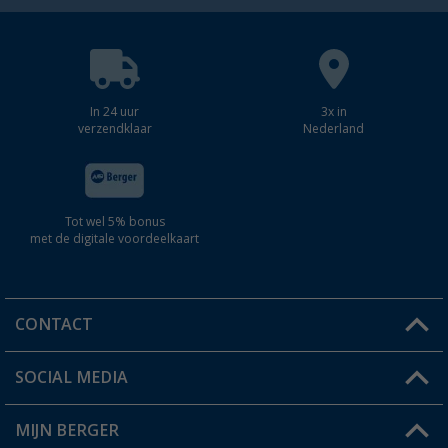
In 24 uur
3x in
verzendklaar
Nederland
Tot wel 5% bonus
met de digitale voordeelkaart
CONTACT
SOCIAL MEDIA
Een vraag?
MIJN BERGER
Winkel vinden