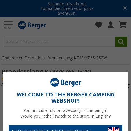
Vakantie-uitverkoop:
Topaanbiedingen voor jouw
avontuur!
Onderdelen Dometic
Branderslang KZ43/KZ65 252W
Branderslang KZ43/KZ65 252W
(2)
Artikelnr: 114103
WELCOME TO THE BERGER CAMPING
WEBSHOP!
You are currently on www.berger-camping.nl.
Would you rather switch to the store in English?