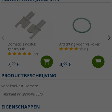
Dometic eindstuk
Afdichting voor rvs koker
gaasrolluik
(1)
(32)
7,
€
4,
€
99
99
PRODUCTBESCHRIJVING
Voor koelkast Dometic
Fabrikant nr. 289048-30/0
EIGENSCHAPPEN