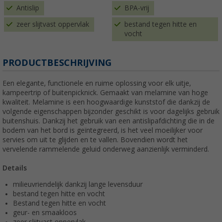
Antislip
BPA-vrij
zeer slijtvast oppervlak
bestand tegen hitte en
vocht
PRODUCTBESCHRIJVING
Een elegante, functionele en ruime oplossing voor elk uitje,
kampeertrip of buitenpicknick. Gemaakt van melamine van hoge
kwaliteit. Melamine is een hoogwaardige kunststof die dankzij de
volgende eigenschappen bijzonder geschikt is voor dagelijks gebruik
buitenshuis. Dankzij het gebruik van een antislipafdichting die in de
bodem van het bord is geïntegreerd, is het veel moeilijker voor
servies om uit te glijden en te vallen. Bovendien wordt het
vervelende rammelende geluid onderweg aanzienlijk verminderd.
Details
milieuvriendelijk dankzij lange levensduur
bestand tegen hitte en vocht
Bestand tegen hitte en vocht
geur- en smaakloos
zeer slijtvast oppervlak