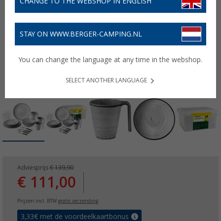
CHANGE TO THE WEBSHOP IN ENGLISH
STAY ON WWW.BERGER-CAMPING.NL
You can change the language at any time in the webshop.
SELECT ANOTHER LANGUAGE
Adviesprijs
€ 139,90
€ 111,00
Prijzen incl. BTW
gratis verzending
3,33
€ met de voordeelkaartbonus