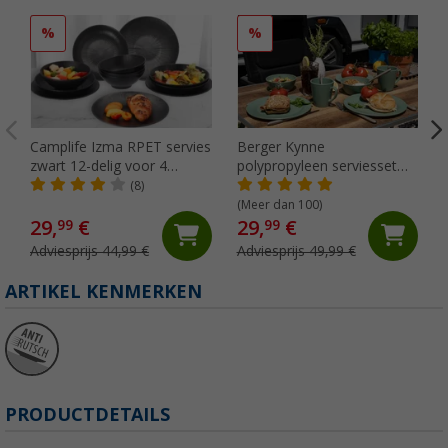
%
%
Camplife Izma RPET servies
Berger Kynne
zwart 12-delig voor 4
polypropyleen serviesset
personen
16-delig groen voor 4
(8)
personen
(Meer dan 100)
29,
€
29,
€
99
99
Adviesprijs 44,99 €
Adviesprijs 49,99 €
ARTIKEL KENMERKEN
PRODUCTDETAILS