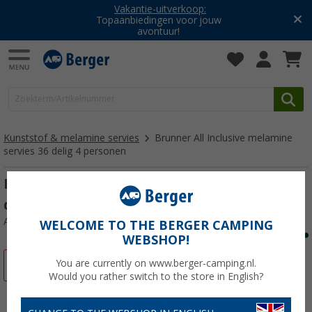
Vakantie-uitverkoop:
Topaanbiedingen voor jouw
avontuur!
Kunststof & melamine servies
Brunner All Inclusive melamine
servies 36 delig 4 personen
Brunner All Inclusive melamine servies 36
delig 4 persoons Tivoli uitvoering
Artikelnr: 628236
WELCOME TO THE BERGER CAMPING
WEBSHOP!
You are currently on www.berger-camping.nl.
-20%
Would you rather switch to the store in English?