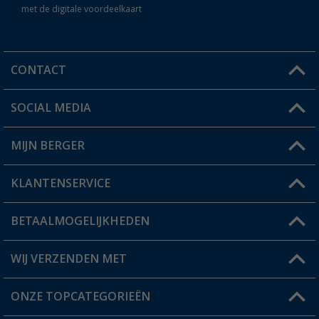
met de digitale voordeelkaart
CONTACT
SOCIAL MEDIA
Een vraag?
MIJN BERGER
Winkel vinden
KLANTENSERVICE
Mijn account
Status bestelling
BETAALMOGELIJKHEDEN
FAQ & Contact
Berger voordeelkaart
Verzendinformatie
WIJ VERZENDEN MET
Verlanglijstje
Retourneren
ONZE TOPCATEGORIEËN
Catalogus