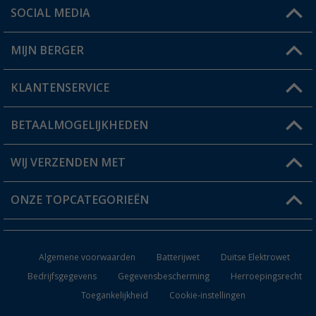
SOCIAL MEDIA
Een vraag?
MIJN BERGER
Winkel vinden
KLANTENSERVICE
Mijn account
Status bestelling
BETAALMOGELIJKHEDEN
FAQ & Contact
Berger voordeelkaart
Verzendinformatie
WIJ VERZENDEN MET
Verlanglijstje
Retourneren
ONZE TOPCATEGORIEËN
Catalogus
Camper en caravan accessoires
Dealer worden
Algemene voorwaarden
Batterijwet
Duitse Elektrowet
Keukenaccessoires
Bedrijfsgegevens
Gegevensbescherming
Herroepingsrecht
Toegankelijkheid
Cookie-instellingen
Campingmeubilair