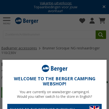
Vakantie-uitverkoop:
Topaanbiedingen voor jouw
avontuur!
Badkamer accessoires
Brunner Sciroque NG reishaardroger
110/230V
Brunner Sciroque NG reishaardroger
110/230V
Artikelnr: 296085
WELCOME TO THE BERGER CAMPING
WEBSHOP!
You are currently on www.berger-camping.nl.
Would you rather switch to the store in English?