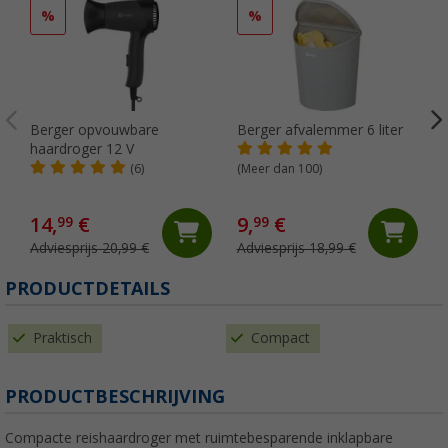
%
%
Berger opvouwbare
Berger afvalemmer 6 liter
haardroger 12 V
(6)
(Meer dan 100)
14,
€
9,
€
99
99
Adviesprijs 20,99 €
Adviesprijs 18,99 €
(
PRODUCTDETAILS
Praktisch
Compact
PRODUCTBESCHRIJVING
Compacte reishaardroger met ruimtebesparende inklapbare