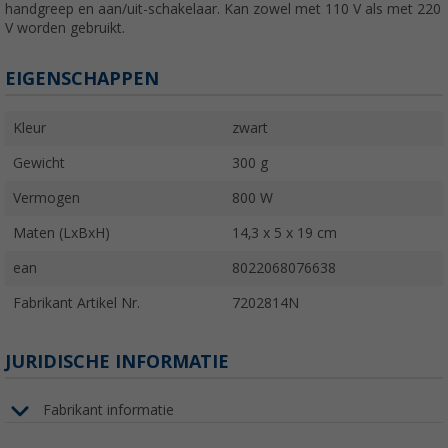
handgreep en aan/uit-schakelaar. Kan zowel met 110 V als met 220
V worden gebruikt.
EIGENSCHAPPEN
Kleur
zwart
Gewicht
300 g
Vermogen
800 W
Maten (LxBxH)
14,3 x 5 x 19 cm
ean
8022068076638
Fabrikant Artikel Nr.
7202814N
JURIDISCHE INFORMATIE
Fabrikant informatie