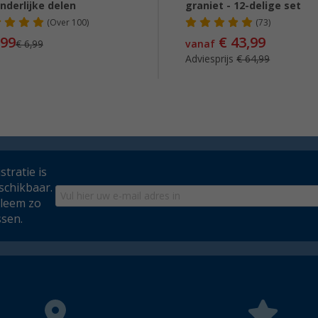
nderlijke delen
graniet - 12-delige set
(
Over
100)
(73)
,99
€ 43,99
€ 6,99
vanaf
Adviesprijs
€ 64,99
tratie is
schikbaar.
bleem zo
ssen.