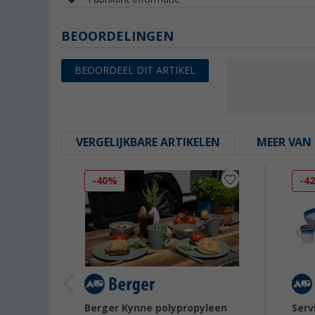
BEOORDELINGEN
BEOORDEEL DIT ARTIKEL
VERGELIJKBARE ARTIKELEN
MEER VAN 
-40%
-4
een
Berger Kynne polypropyleen
Serv