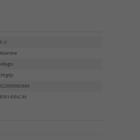
0 cl
elamine
ellagio
ichtgrijs
022068082660
830143N.C4X