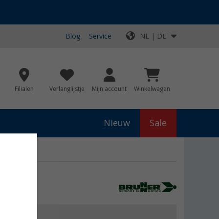
Blog
Service
NL | DE
Filialen
Verlanglijstje
Mijn account
Winkelwagen
Nieuw
Sale
sonen
js
€ 49,90