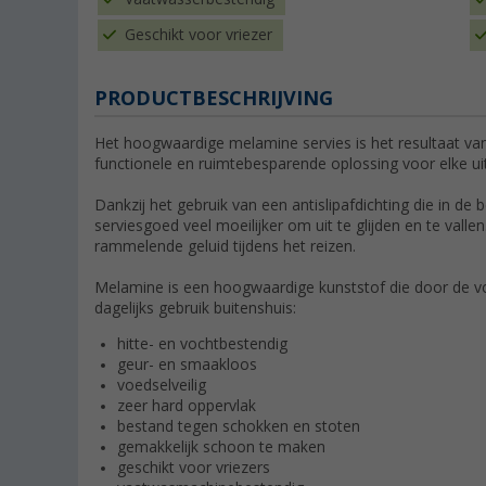
Geschikt voor vriezer
PRODUCTBESCHRIJVING
Het hoogwaardige melamine servies is het resultaat va
functionele en ruimtebesparende oplossing voor elke uits
Dankzij het gebruik van een antislipafdichting die in de
serviesgoed veel moeilijker om uit te glijden en te valle
rammelende geluid tijdens het reizen.
Melamine is een hoogwaardige kunststof die door de vo
dagelijks gebruik buitenshuis:
hitte- en vochtbestendig
geur- en smaakloos
voedselveilig
zeer hard oppervlak
bestand tegen schokken en stoten
gemakkelijk schoon te maken
geschikt voor vriezers