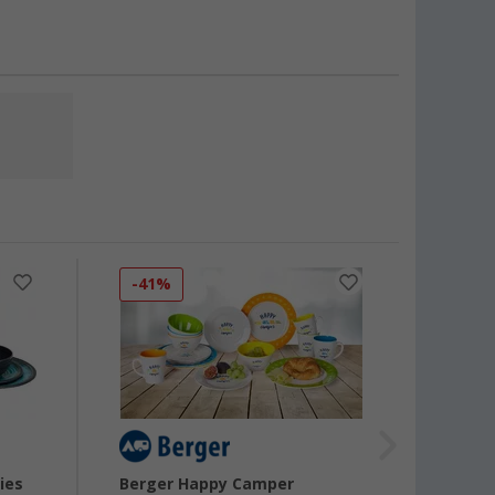
-41%
-26
ies
Berger Happy Camper
Flame