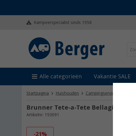
Kampeerspecialist sinds 1958
Alle categorieën
Vakantie SALE
Startpagina
Huishouden
Campingservies
Kunsts
Brunner Tete-a-Tete Bellagio servie
Artikelnr: 193091
-21%