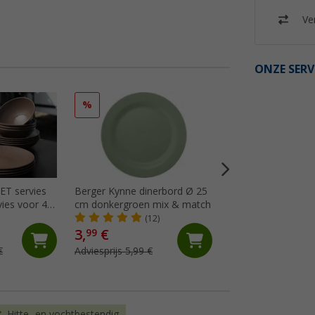
Ver
ONZE SERV
%
%
ET servies
Berger Kynne dinerbord Ø 25
Berger Kynne poly
vies voor 4
cm donkergroen mix & match
serviesset 16-deli
4 personen
(12)
(Me
3,
€
29,
€
99
99
€
Adviesprijs 5,99 €
Adviesprijs 49,99 €
Hitte- en vochtbestendig