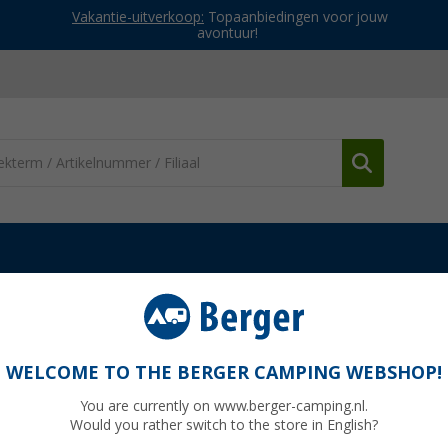
Vakantie-uitverkoop:
Topaanbiedingen voor jouw
avontuur!
tof & melamine servies
Brunner Tete-a-Tete servies 8-delig 2 per
s 8-delig voor 2 personen
WELCOME TO THE BERGER CAMPING WEBSHOP!
You are currently on www.berger-camping.nl.
Would you rather switch to the store in English?
Adviespri