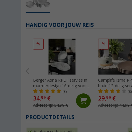
HANDIG VOOR JOUW REIS
%
%
Berger Atina RPET servies in
Camplife Izma RP
marmerdesign 16-delig voor 4
bruin 12-delig ser
personen
personen
(3)
(8)
34,
€
29,
€
99
99
Adviesprijs 54,99 €
Adviesprijs 44,99 
PRODUCTDETAILS
Vaatwasserbestendig