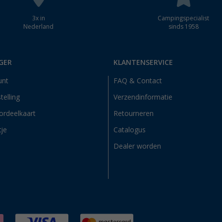
3x in
Campingspecialist
Nederland
sinds 1958
GER
KLANTENSERVICE
unt
FAQ & Contact
telling
Verzendinformatie
ordeelkaart
Retourneren
tje
Catalogus
Dealer worden