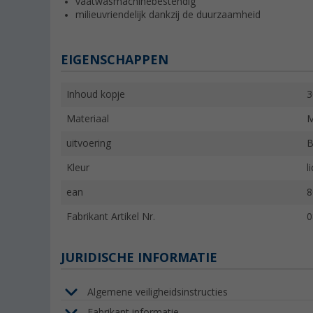
vaatwasmachinebestendig
milieuvriendelijk dankzij de duurzaamheid
EIGENSCHAPPEN
Inhoud kopje
3
Materiaal
M
uitvoering
B
Kleur
l
ean
8
Fabrikant Artikel Nr.
0
JURIDISCHE INFORMATIE
Algemene veiligheidsinstructies
Fabrikant informatie