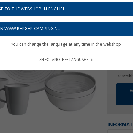
€ 3
E TO THE WEBSHOP IN ENGLISH
Prijzen inc
Verzeke
ON WWW.BERGER-CAMPING.NL
You can change the language at any time in the webshop.
SELECT ANOTHER LANGUAGE
Beschik
W
INFORMAT