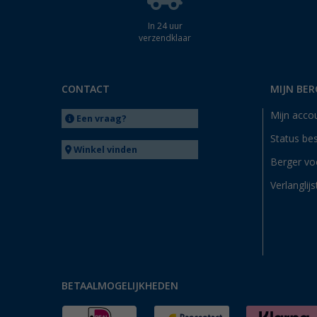
In 24 uur
verzendklaar
CONTACT
MIJN BER
Mijn acco
Een vraag?
Status bes
Winkel vinden
Berger vo
Verlanglijs
BETAALMOGELIJKHEDEN