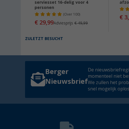
dem 16-
serviesset 16-delig voor 4
afzo
nen
personen
(
Over
100)
€ 3
€ 29,99
99
Adviesprijs
€ 49,99
ZULETZT BESUCHT
De nieuwsbriefregis
Berger
momenteel niet be
Nieuwsbrief
We zullen het pro
snel mogelijk oplo