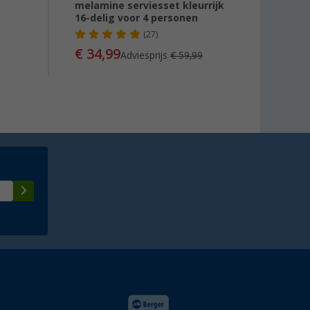
melamine serviesset kleurrijk
slip -
16-delig voor 4 personen
(27)
€ 43
€ 34,99
Adviesprijs
€ 59,99