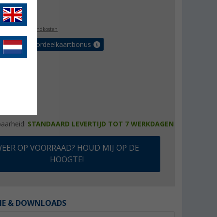
8,99
l. BTW
plus verzendkosten
r tot 5% voordeelkaartbonus
baarheid:
STANDAARD LEVERTIJD TOT 7 WERKDAGEN
EER OP VOORRAAD? HOUD MIJ OP DE
HOOGTE!
IE & DOWNLOADS