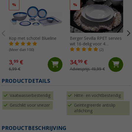
%
%
Kop met schotel Blueline
Berger Sevilla RPET servies
wit 16-delig voor 4
personen
(Meer dan 100)
(2)
3,
€
34,
€
99
99
6,99 €
Adviesprijs 49,99 €
PRODUCTDETAILS
Vaatwasserbestendig
Hitte- en vochtbestendig
Geschikt voor vriezer
Geïntegreerde antislip
afdichting
PRODUCTBESCHRIJVING