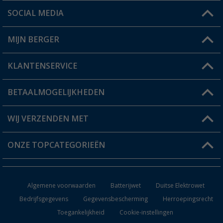
SOCIAL MEDIA
Een vraag?
MIJN BERGER
Winkel vinden
KLANTENSERVICE
Mijn account
Status bestelling
BETAALMOGELIJKHEDEN
FAQ & Contact
Berger voordeelkaart
Verzendinformatie
WIJ VERZENDEN MET
Verlanglijstje
Retourneren
ONZE TOPCATEGORIEËN
Catalogus
Camper en caravan accessoires
Dealer worden
Algemene voorwaarden
Batterijwet
Duitse Elektrowet
Keukenaccessoires
Bedrijfsgegevens
Gegevensbescherming
Herroepingsrecht
Toegankelijkheid
Cookie-instellingen
Campingmeubilair