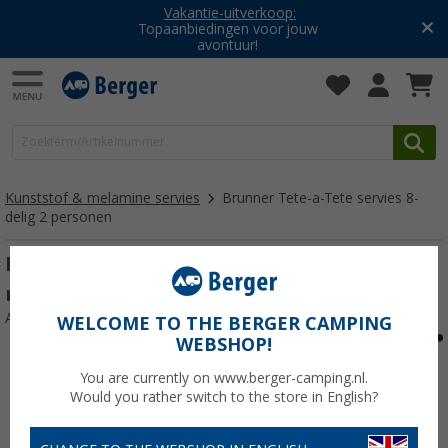
Vakantie-uitverkoop:
Topaanbiedingen voor jouw
avontuur!
Kunststof & melamine servies
Brunner Tete-a-Tete servies 8-
delig 2 personen
Brunner Tete-a-Tete servies 8-delige
meteore voor 2 personen
Artikelnr: 667605
WELCOME TO THE BERGER CAMPING
WEBSHOP!
You are currently on www.berger-camping.nl.
Would you rather switch to the store in English?