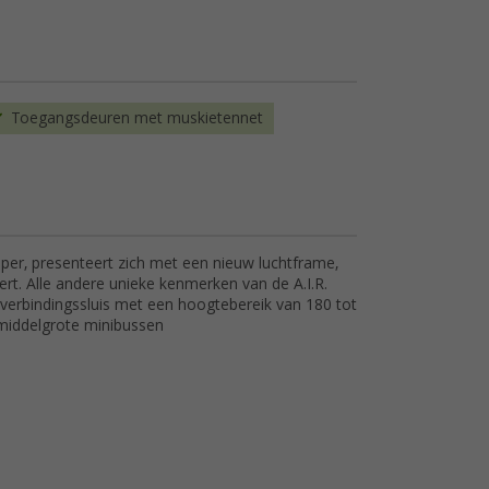
Toegangsdeuren met muskietennet
per, presenteert zich met een nieuw luchtframe,
ert. Alle andere unieke kenmerken van de A.I.R.
en verbindingssluis met een hoogtebereik van 180 tot
 middelgrote minibussen