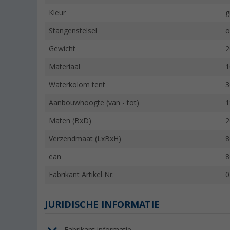
Kleur
g
Stangenstelsel
o
Gewicht
2
Materiaal
1
Waterkolom tent
3
Aanbouwhoogte (van - tot)
1
Maten (BxD)
2
Verzendmaat (LxBxH)
8
ean
8
Fabrikant Artikel Nr.
0
JURIDISCHE INFORMATIE
Fabrikant informatie