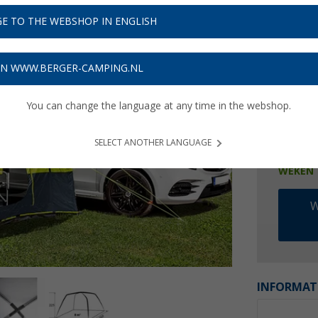
€ 4
E TO THE WEBSHOP IN ENGLISH
Prijzen inc
14,28
€
ON WWW.BERGER-CAMPING.NL
You can change the language at any time in the webshop.
SELECT ANOTHER LANGUAGE
Beschik
WEKEN
W
INFORMAT