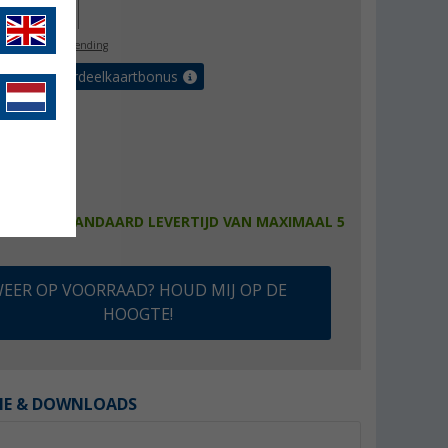
76,00
l. BTW
gratis verzending
 met de voordeelkaartbonus
baarheid:
STANDAARD LEVERTIJD VAN MAXIMAAL 5
EER OP VOORRAAD? HOUD MIJ OP DE
HOOGTE!
IE & DOWNLOADS