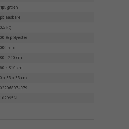
rijs, groen
pblaasbare
0,5 kg
00 % polyester
000 mm
80 - 220 cm
60 x 310 cm
0 x 35 x 35 cm
022068074979
102995N