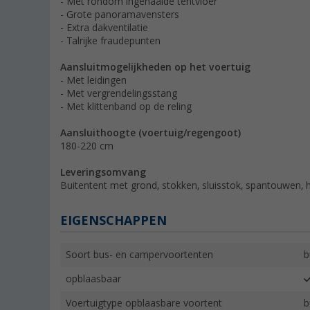
- Met rondom ingenaaide tentvloer
- Grote panoramavensters
- Extra dakventilatie
- Talrijke fraudepunten
Aansluitmogelijkheden op het voertuig
- Met leidingen
- Met vergrendelingsstang
- Met klittenband op de reling
Aansluithoogte (voertuig/regengoot)
180-220 cm
Leveringsomvang
Buitentent met grond, stokken, sluisstok, spantouwen, 
EIGENSCHAPPEN
Soort bus- en campervoortenten
b
opblaasbaar
Voertuigtype opblaasbare voortent
b