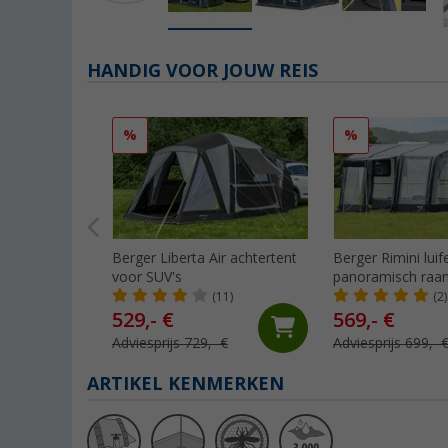
HANDIG VOOR JOUW REIS
%
%
Berger Liberta Air achtertent
Berger Rimini luif
voor SUV's
panoramisch raa
(11)
(2)
529,- €
569,- €
Adviesprijs 729,- €
Adviesprijs 699,- 
ARTIKEL KENMERKEN