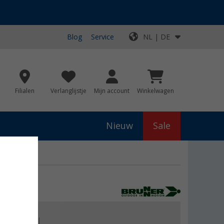
Blog
Service
NL | DE
Filialen
Verlanglijstje
Mijn account
Winkelwagen
Nieuw
Sale
js
€ 599,00