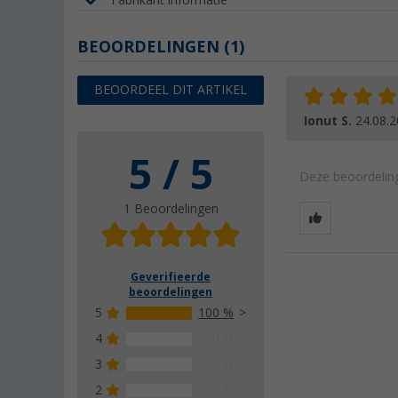
BEOORDELINGEN
(1)
BEOORDEEL DIT ARTIKEL
Ionut S.
24.08.
5 / 5
Deze beoordeling
1 Beoordelingen
Geverifieerde
beoordelingen
5
100 %
4
0 %
3
0 %
2
0 %