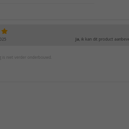
2025
Ja
, ik kan dit product aanbev
 is niet verder onderbouwd.