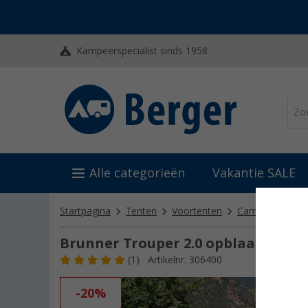
Kampeerspecialist sinds 1958
Alle categorieën
Vakantie SALE
Startpagina
Tenten
Voortenten
Camper- en bus
Brunner Trouper 2.0 opblaasbare b
(1)
Artikelnr: 306400
-20%