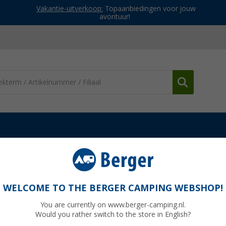
Vakantie-uitverkoop:
Topaanbiedingen voor jouw
avontuur!
voortenten
Brunner Trouper 2.0 opblaasbare busluifel
usluifel
WELCOME TO THE BERGER CAMPING WEBSHOP!
You are currently on www.berger-camping.nl.
Would you rather switch to the store in English?
Adviespri