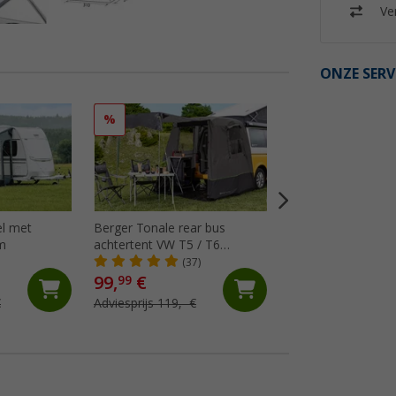
Ver
ONZE SERV
%
%
el met
Berger Tonale rear bus
Camptime Venus vr
m
achtertent VW T5 / T6
keuken / universel
antraciet/zwart
(37)
(52)
99,
€
89,
€
99
99
€
Adviesprijs 119,- €
Adviesprijs 119,- €