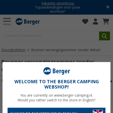
Vakantie-uitverkoop:
Topaanbiedingen voor jouw
avontuur!
Droogtoiletten
Brunner vervangingsemmer zonder deksel
Brunner vervangingsemmer zonder
deksel
(3)
Artikelnr: 215880
WELCOME TO THE BERGER CAMPING
WEBSHOP!
You are currently on www.berger-camping.nl.
Would you rather switch to the store in English?