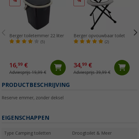
%
%
Berger toiletemmer 22 liter
Berger opvouwbaar toilet
(5)
(2)
16,
€
34,
€
99
99
Adviesprijs 19,99 €
Adviesprijs 39,99 €
(
PRODUCTBESCHRIJVING
Reserve emmer, zonder deksel
EIGENSCHAPPEN
Type Camping toiletten
Droogtoilet & Meer