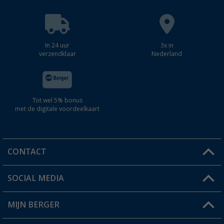
In 24 uur
3x in
verzendklaar
Nederland
Tot wel 5% bonus
met de digitale voordeelkaart
CONTACT
SOCIAL MEDIA
Een vraag?
MIJN BERGER
Winkel vinden