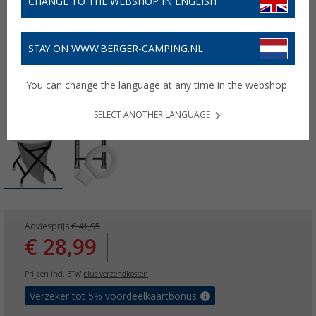
CHANGE TO THE WEBSHOP IN ENGLISH
STAY ON WWW.BERGER-CAMPING.NL
You can change the language at any time in the webshop.
SELECT ANOTHER LANGUAGE
Adviesprijs
€ 41,95
€ 28,99
Prijzen incl. BTW
plus verzendkosten
Verzeker tot 5% voordeelkaartbonus