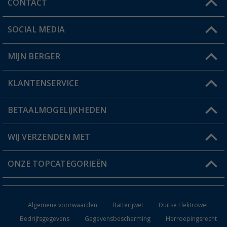
CONTACT
SOCIAL MEDIA
Een vraag?
MIJN BERGER
Winkel vinden
KLANTENSERVICE
Mijn account
Status bestelling
BETAALMOGELIJKHEDEN
FAQ & Contact
Berger voordeelkaart
Verzendinformatie
WIJ VERZENDEN MET
Verlanglijstje
Retourneren
ONZE TOPCATEGORIEËN
Catalogus
Camper en caravan accessoires
Dealer worden
Algemene voorwaarden
Batterijwet
Duitse Elektrowet
Keukenaccessoires
Bedrijfsgegevens
Gegevensbescherming
Herroepingsrecht