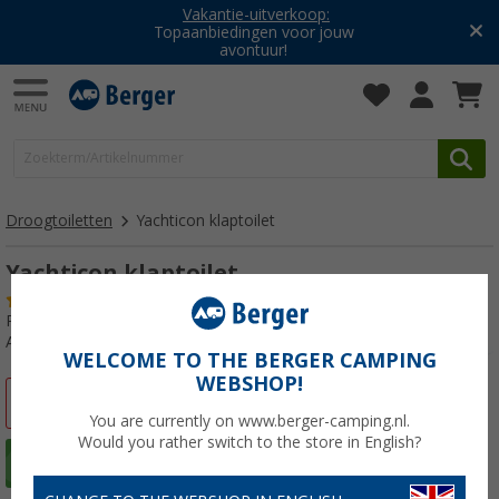
Vakantie-uitverkoop:
Topaanbiedingen voor jouw
avontuur!
Droogtoiletten
Yachticon klaptoilet
Yachticon klaptoilet
(63)
Producttester:
Goed
Artikelnr: 263780
WELCOME TO THE BERGER CAMPING
WEBSHOP!
-30%
You are currently on www.berger-camping.nl.
Would you rather switch to the store in English?