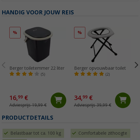
HANDIG VOOR JOUW REIS
%
%
Berger toiletemmer 22 liter
Berger opvouwbaar toilet
(5)
(2)
16,
€
34,
€
99
99
Adviesprijs 19,99 €
Adviesprijs 39,99 €
(
PRODUCTDETAILS
Belastbaar tot ca. 100 kg
Comfortabele zithoogte