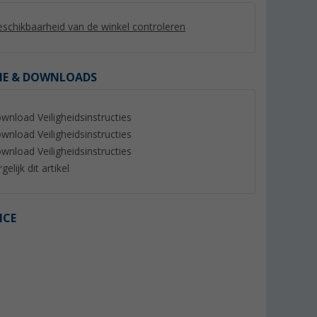
schikbaarheid van de winkel controleren
IE & DOWNLOADS
%
%
wnload Veiligheidsinstructies
wnload Veiligheidsinstructies
wnload Veiligheidsinstructies
gelijk dit artikel
 lichtgrijs
Berger chenille pluizig gordijn
Sikaflex 522 Zelfkl
Dichtingsproduct 3
ICE
er dan 100)
(Meer dan 100)
Zwart
(44)
10,
€
99
24,
€
99
Adviesprijs 17,66 €
Adviesprijs 39,99 €
(€ 36,63 / 1 l)