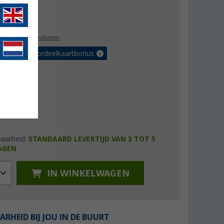
js
€ 22,00
0,99
l. BTW
plus verzendkosten
r tot 5% voordeelkaartbonus
baarheid:
STANDAARD LEVERTIJD VAN 3 TOT 5
AGEN
IN WINKELWAGEN
ARHEID BIJ JOU IN DE BUURT