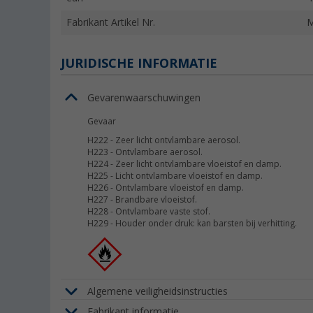
Fabrikant Artikel Nr.
M
JURIDISCHE INFORMATIE
Gevarenwaarschuwingen
Gevaar
H222
-
Zeer licht ontvlambare aerosol.
H223
-
Ontvlambare aerosol.
H224
-
Zeer licht ontvlambare vloeistof en damp.
H225
-
Licht ontvlambare vloeistof en damp.
H226
-
Ontvlambare vloeistof en damp.
H227
-
Brandbare vloeistof.
H228
-
Ontvlambare vaste stof.
H229
-
Houder onder druk: kan barsten bij verhitting.
Algemene veiligheidsinstructies
Fabrikant informatie