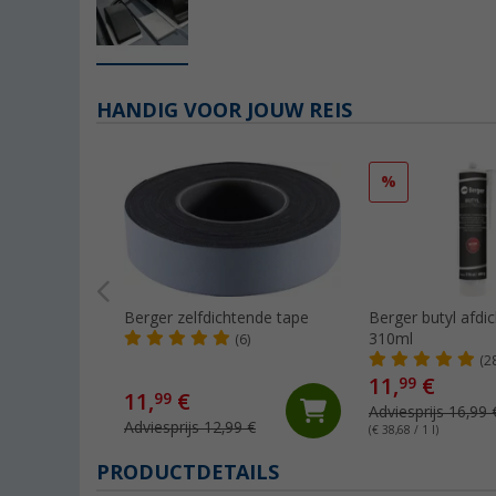
HANDIG VOOR JOUW REIS
%
Berger zelfdichtende tape
Berger butyl afdic
310ml
(6)
(2
11,
€
99
11,
€
99
Adviesprijs 16,99 
Adviesprijs 12,99 €
(€ 38,68 / 1 l)
PRODUCTDETAILS