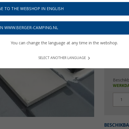
Adviespri
€ 2
E TO THE WEBSHOP IN ENGLISH
Prijzen inc
ON WWW.BERGER-CAMPING.NL
Verzeke
You can change the language at any time in the webshop.
SELECT ANOTHER LANGUAGE
Beschik
WERKD
1
BESCHIKBA