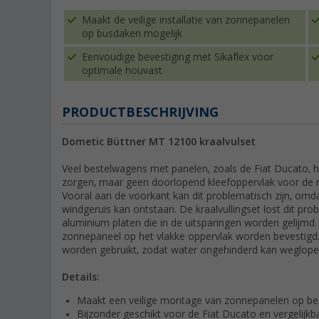
Maakt de veilige installatie van zonnepanelen
op busdaken mogelijk
Eenvoudige bevestiging met Sikaflex voor
optimale houvast
PRODUCTBESCHRIJVING
Dometic Büttner MT 12100 kraalvulset
Veel bestelwagens met panelen, zoals de Fiat Ducato, he
zorgen, maar geen doorlopend kleefoppervlak voor de 
Vooral aan de voorkant kan dit problematisch zijn, omda
windgeruis kan ontstaan. De kraalvullingset lost dit p
aluminium platen die in de uitsparingen worden gelijmd.
zonnepaneel op het vlakke oppervlak worden bevestigd
worden gebruikt, zodat water ongehinderd kan weglope
Details:
Maakt een veilige montage van zonnepanelen op be
Bijzonder geschikt voor de Fiat Ducato en vergelijk