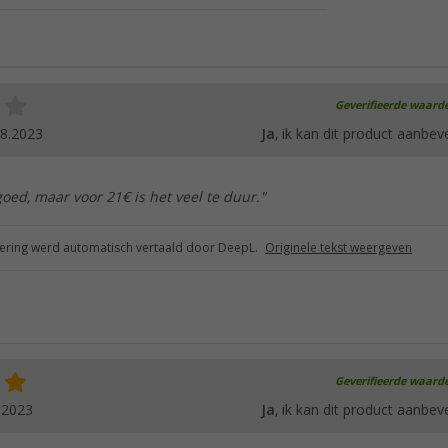
Geverifieerde waard
08.2023
Ja
, ik kan dit product aanbev
goed, maar voor 21€ is het veel te duur."
ring werd automatisch vertaald door DeepL.
Originele tekst weergeven
Geverifieerde waard
.2023
Ja
, ik kan dit product aanbev