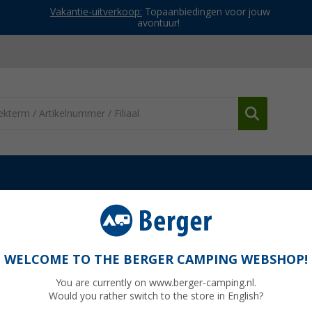
Vakantie-uitverkoop:
Topaanbiedingen voor jouw
avontuur!
Lijmen & kitten
Büttner Dometic kraalvulset MT 12100 bestaande u
100 bestaande uit 2 aluminium platen voor
WELCOME TO THE BERGER CAMPING WEBSHOP!
You are currently on www.berger-camping.nl.
Would you rather switch to the store in English?