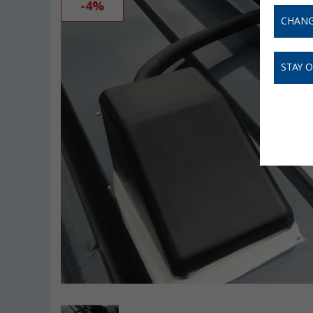
-4%
CHANG
STAY 