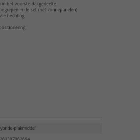
 in het voorste dakgedeelte
inbegrepen in de set met zonnepanelen)
ale hechting
positionering
ybride-plakmiddel
260397962664