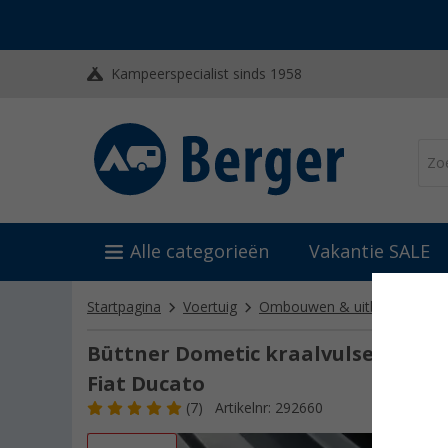
Kampeerspecialist sinds 1958
Alle categorieën
Vakantie SALE
Startpagina
Voertuig
Ombouwen & uitbouwen
Büttner Dometic kraalvulset MT 12
Fiat Ducato
(7)
Artikelnr: 292660