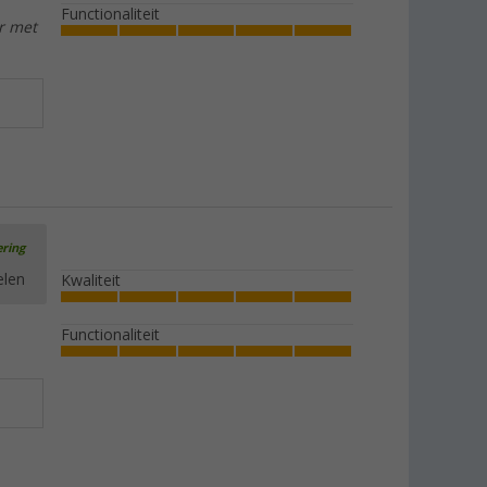
Functionaliteit
r met
ering
elen
Kwaliteit
Functionaliteit