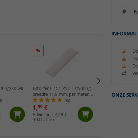
Be
INFORMAT
%
%
Do
Do
Do
Ver
htingskit wit
Estorfer E 151 PVC-lijstvulling,
Dekalin afdekmassa
breedte 11,8 mm, per meter,
ONZE SERV
(Me
wit
8)
(46)
1,
€
14,
€
99
99
€
Adviesprijs 4,99 €
Adviesprijs 17,75 €
(€ 1,99 / 1 m²)
(€ 48,35 / 1 l)