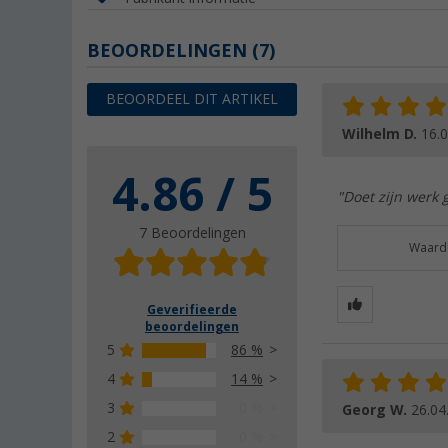
BEOORDELINGEN
(7)
BEOORDEEL DIT ARTIKEL
Wilhelm D.
16.
4.86 / 5
"Doet zijn werk 
7 Beoordelingen
Waarde
Geverifieerde
beoordelingen
5
86 %
4
14 %
3
0 %
Georg W.
26.04
2
0 %