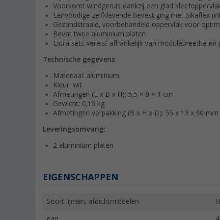
Voorkomt windgeruis dankzij een glad kleefoppervlak
Eenvoudige zelfklevende bevestiging met Sikaflex (
Gezandstraald, voorbehandeld oppervlak voor optim
Bevat twee aluminium platen
Extra sets vereist afhankelijk van modulebreedte en 
Technische gegevens
Materiaal: aluminium
Kleur: wit
Afmetingen (L x B x H): 5,5 × 9 × 1 cm
Gewicht: 0,16 kg
Afmetingen verpakking (B x H x D): 55 x 13 x 90 mm
Leveringsomvang:
2 aluminium platen
EIGENSCHAPPEN
Soort lijmen, afdichtmiddelen
H
ean
4