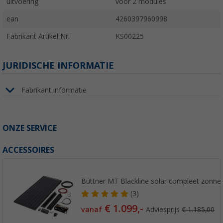
uitvoering
voor 2 modules
ean
4260397960998
Fabrikant Artikel Nr.
KS00225
JURIDISCHE INFORMATIE
Fabrikant informatie
ONZE SERVICE
ACCESSOIRES
Büttner MT Blackline solar compleet zonn
(3)
€ 1.099,-
vanaf
Adviesprijs
€ 1.185,00