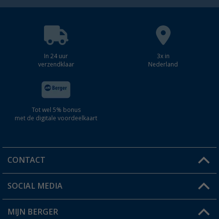
In 24 uur
3x in
verzendklaar
Nederland
Tot wel 5% bonus
met de digitale voordeelkaart
CONTACT
SOCIAL MEDIA
Een vraag?
MIJN BERGER
Winkel vinden