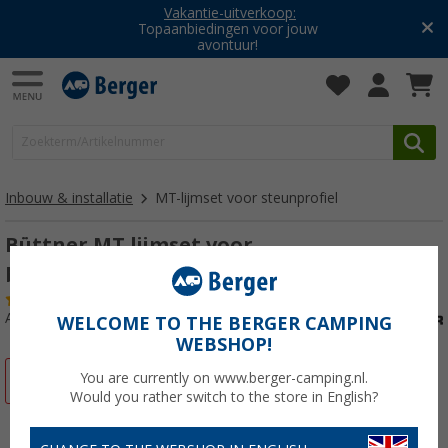
Vakantie-uitverkoop:
Topaanbiedingen voor jouw
avontuur!
Inbouw & installatie
MT-lijmset voor steunprofiel
Büttner MT lijmset voor
bevestigingsprofielen voor 2 modules
(8)
Artikelnr: 212160
WELCOME TO THE BERGER CAMPING
WEBSHOP!
You are currently on www.berger-camping.nl.
-4%
Would you rather switch to the store in English?