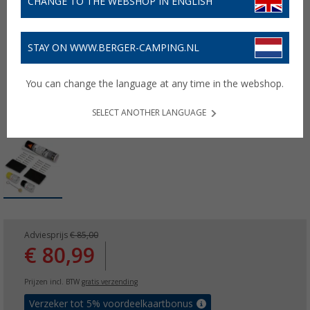
CHANGE TO THE WEBSHOP IN ENGLISH
STAY ON WWW.BERGER-CAMPING.NL
You can change the language at any time in the webshop.
SELECT ANOTHER LANGUAGE
Adviesprijs
€ 85,00
€ 80,99
Prijzen incl. BTW
gratis verzending
Verzeker tot 5% voordeelkaartbonus