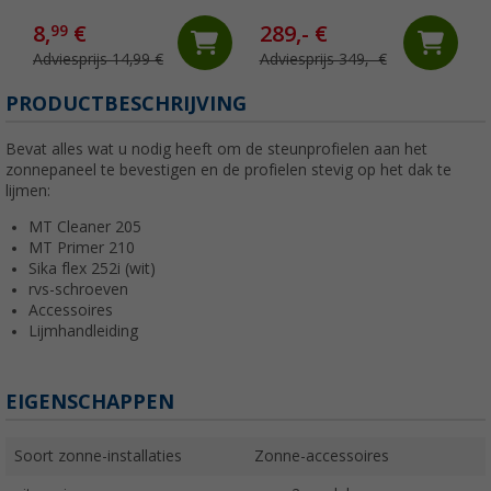
8,
€
289,- €
99
Adviesprijs 14,99 €
Adviesprijs 349,- €
PRODUCTBESCHRIJVING
Bevat alles wat u nodig heeft om de steunprofielen aan het
zonnepaneel te bevestigen en de profielen stevig op het dak te
lijmen:
MT Cleaner 205
MT Primer 210
Sika flex 252i (wit)
rvs-schroeven
Accessoires
Lijmhandleiding
EIGENSCHAPPEN
Soort zonne-installaties
Zonne-accessoires