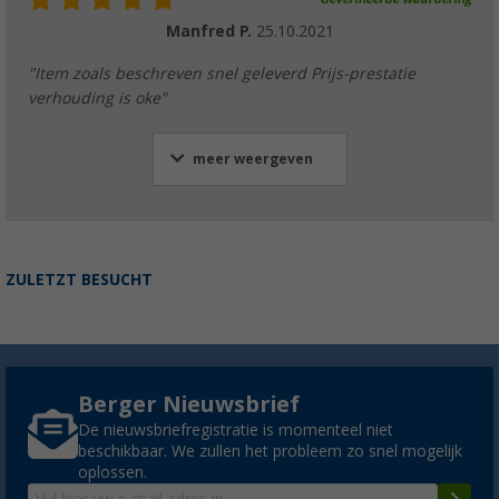
Manfred P.
25.10.2021
"Item zoals beschreven snel geleverd Prijs-prestatie
verhouding is oke"
meer weergeven
ZULETZT BESUCHT
Berger Nieuwsbrief
De nieuwsbriefregistratie is momenteel niet
beschikbaar. We zullen het probleem zo snel mogelijk
oplossen.