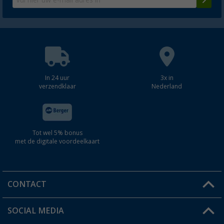
In 24 uur
3x in
verzendklaar
Nederland
Tot wel 5% bonus
met de digitale voordeelkaart
CONTACT
SOCIAL MEDIA
Een vraag?