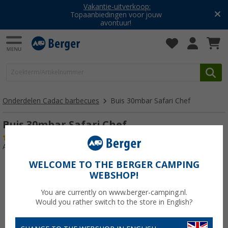
Vakantie-uitverkoop:
Topaanbiedingen voor jouw
avontuur!
Onderdelen Cadac barbecues
Buis 30mbar Safari Chef
Buis 30mbar Safari Chef
(2)
Artikelnr: 452320
WELCOME TO THE BERGER CAMPING
WEBSHOP!
You are currently on www.berger-camping.nl.
Would you rather switch to the store in English?