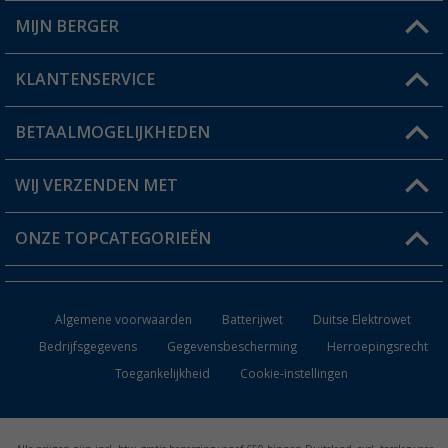
MIJN BERGER
Winkel vinden
KLANTENSERVICE
Mijn account
Status bestelling
BETAALMOGELIJKHEDEN
FAQ & Contact
Berger voordeelkaart
Verzendinformatie
WIJ VERZENDEN MET
Verlanglijstje
Retourneren
ONZE TOPCATEGORIEËN
Catalogus
Camper en caravan accessoires
Dealer worden
Algemene voorwaarden
Batterijwet
Duitse Elektrowet
Keukenaccessoires
Bedrijfsgegevens
Gegevensbescherming
Herroepingsrecht
Toegankelijkheid
Cookie-instellingen
Campingmeubilair
Campingtoiletten