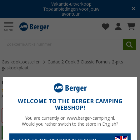
Vakantie-uitverkoop:
Topaanbiedingen voor jouw
avontuur!
Gas kooktoestellen
Cadac 2 Cook 3 Classic Fornuis 2-pits
gaskookplaat
Cadac 2 Cook 3 Classic Gasfornuis 50 mbar
(12)
Artikelnr: 559866
WELCOME TO THE BERGER CAMPING
WEBSHOP!
-3%
You are currently on www.berger-camping.nl.
Would you rather switch to the store in English?