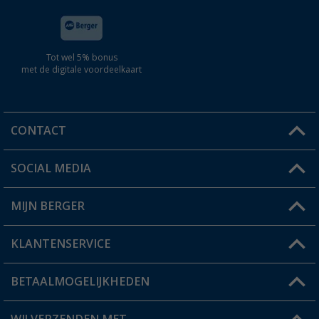
Tot wel 5% bonus
met de digitale voordeelkaart
CONTACT
SOCIAL MEDIA
Een vraag?
MIJN BERGER
Winkel vinden
KLANTENSERVICE
Mijn account
Status bestelling
BETAALMOGELIJKHEDEN
FAQ & Contact
Berger voordeelkaart
Verzendinformatie