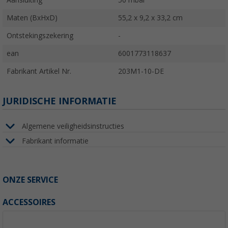
Aansluiting
50 mbar
Maten (BxHxD)
55,2 x 9,2 x 33,2 cm
Ontstekingszekering
-
ean
6001773118637
Fabrikant Artikel Nr.
203M1-10-DE
JURIDISCHE INFORMATIE
Algemene veiligheidsinstructies
Fabrikant informatie
ONZE SERVICE
ACCESSOIRES