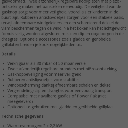
gasvoorraad. Twee afzonderlijk regelbare kookplaten met piëzo-
ontsteking maken het aansteken eenvoudig. De veiligheid van de
gasknop zorgt voor meer veiligheid, vooral als er kinderen in de
buurt zijn. Rubberen antislipvoetjes zorgen voor een stabiele basis,
terwijl afneembare windgeleiders en een scharnierend deksel de
vlam beschermen tegen de wind. Na het koken kan het lichtgewicht
fornuis veilig worden afgesloten met een clip en opgeborgen in de
draagtas. Optionele accessoires zoals gladde en geribbelde
grillplaten breiden je kookmogelijkheden uit.
Details:
Verkrijgbaar als 30 mbar of 50 mbar versie
Twee afzonderlijk regelbare branders met piëzo-ontsteking
Gasknopbeveiliging voor meer veiligheid
Rubberen antislipvoetjes voor stabiliteit
Windbescherming dankzij afneembare schalen en deksel
Vergrendelingsclip en draagtas voor eenvoudig transport
Compatibel met navulbare gasfles of Power Pak (niet
meegeleverd)
Optioneel te gebruiken met gladde en geribbelde grillplaat
Technische gegevens:
Warmtevermogen: 2 x 2,2 kW