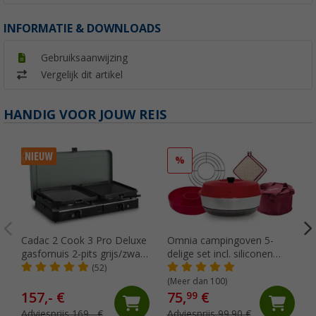
INFORMATIE & DOWNLOADS
Gebruiksaanwijzing
Vergelijk dit artikel
HANDIG VOOR JOUW REIS
%
Cadac 2 Cook 3 Pro Deluxe
Omnia campingoven 5-
gasfornuis 2-pits grijs/zwart
delige set incl. siliconen
30 mbar
ovenschaal, ovenrooster, 2
(52)
pannenlappen & opbergtas
(Meer dan 100)
157,- €
75,
€
99
Adviesprijs 169,- €
Adviesprijs 99,90 €