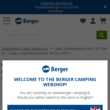
Vakantie-uitverkoop:
Topaanbiedingen voor jouw
avontuur!
Onderdelen Cadac barbecues
Cadac achterpaneel voor Citi Chef
50 - Cadac onderdeelnummer 20162-SP017
Cadac achterpaneel voor Citi Chef 50 -
Cadac onderdeelnummer 20162-SP017
Artikelnr: 486945
WELCOME TO THE BERGER CAMPING
WEBSHOP!
You are currently on www.berger-camping.nl.
Would you rather switch to the store in English?