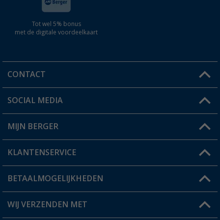
Tot wel 5% bonus
met de digitale voordeelkaart
CONTACT
SOCIAL MEDIA
Een vraag?
MIJN BERGER
Winkel vinden
KLANTENSERVICE
Mijn account
Status bestelling
BETAALMOGELIJKHEDEN
FAQ & Contact
Berger voordeelkaart
Verzendinformatie
WIJ VERZENDEN MET
Verlanglijstje