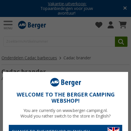
Vakantie-uitverkoop:
Topaanbiedingen voor jouw
avontuur!
Onderdelen Cadac barbecues
Cadac brander
Cadac brander
Artikelnr: 118963
WELCOME TO THE BERGER CAMPING
WEBSHOP!
You are currently on www.berger-camping.nl.
Would you rather switch to the store in English?