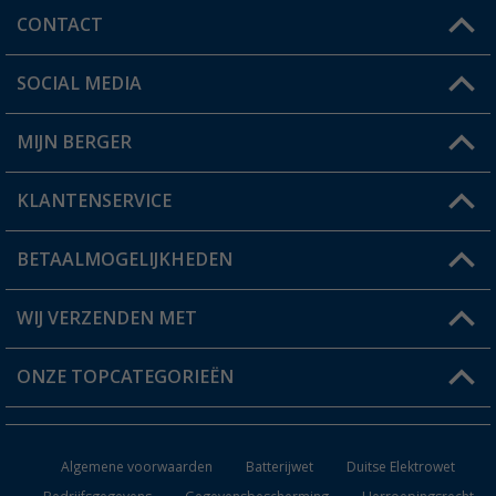
CONTACT
SOCIAL MEDIA
Een vraag?
MIJN BERGER
Winkel vinden
KLANTENSERVICE
Mijn account
Status bestelling
BETAALMOGELIJKHEDEN
FAQ & Contact
Berger voordeelkaart
Verzendinformatie
WIJ VERZENDEN MET
Verlanglijstje
Retourneren
ONZE TOPCATEGORIEËN
Catalogus
Camper en caravan accessoires
Dealer worden
Algemene voorwaarden
Batterijwet
Duitse Elektrowet
Keukenaccessoires