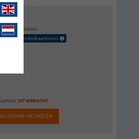
5,00
l. BTW
plus verzendkosten
r tot 5% voordeelkaartbonus
baarheid:
UITVERKOCHT
ELIJKBARE ARTIKELEN