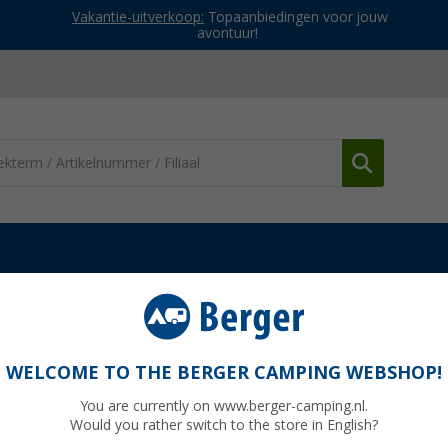
Vakantie-uitverkoop:
Topaanbiedingen voor jouw
avontuur!
erdelen Cadac barbecues
Cadac gaskraan / slang en injector 30 
30 mbar voor Citi Chef 40 - Cadac
WELCOME TO THE BERGER CAMPING WEBSHOP!
You are currently on www.berger-camping.nl.
Would you rather switch to the store in English?