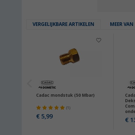
VERGELIJKBARE ARTIKELEN
MEER VAN 
Cadac mondstuk (50 Mbar)
Cada
Deks
Comp
(1)
ond
€ 5,99
€ 1