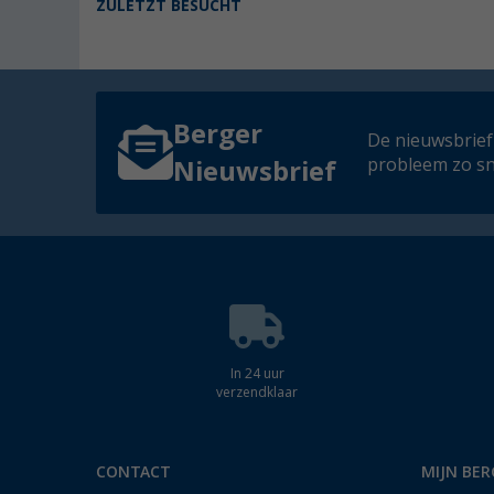
ZULETZT BESUCHT
Berger
De nieuwsbrief
probleem zo sn
Nieuwsbrief
In 24 uur
verzendklaar
CONTACT
MIJN BER