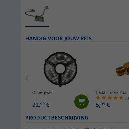
HANDIG VOOR JOUW REIS
Opbergvak
Cadac mondstuk 
(1)
22,
€
5,
€
99
99
PRODUCTBESCHRIJVING