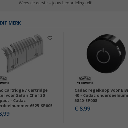
Wees de eerste – jouw beoordeling telt!
DIT MERK
c Cartridge / Cartridge
Cadac regelknop voor E B
el voor Safari Chef 30
40 - Cadac onderdeelnu
act - Cadac
5840-SP008
erdeelnummer 6525-SP005
€ 8,99
3,99