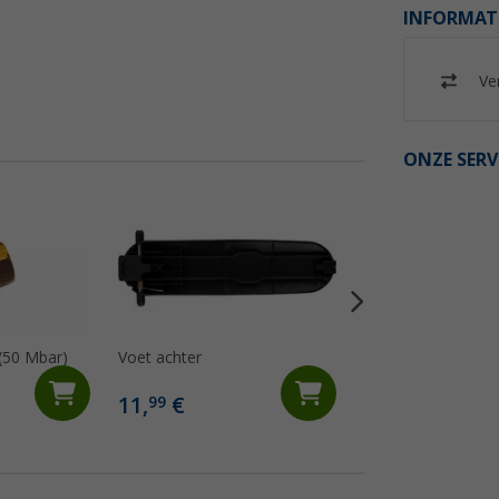
INFORMAT
Ver
ONZE SERV
(50 Mbar)
Voet achter
Cadac regelknop v
40 - Cadac onder
5840-SP008
11,
€
8,
€
99
99