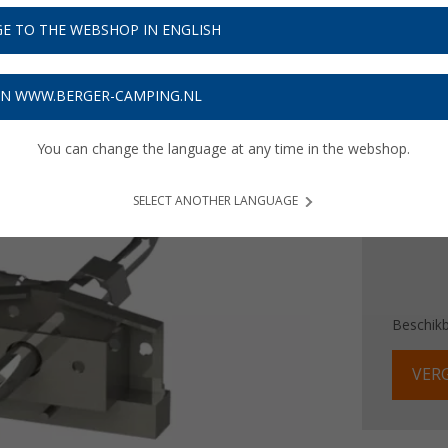
E TO THE WEBSHOP IN ENGLISH
€ 3
Prijzen inc
ON WWW.BERGER-CAMPING.NL
Verzeke
You can change the language at any time in the webshop.
SELECT ANOTHER LANGUAGE
Beschik
VERG