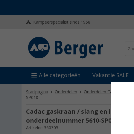
Kampeerspecialist sinds 1958
Alle categorieën
Vakantie SALE
Startpagina
Onderdelen
Onderdelen Cadac
Ond
SP010
Cadac gaskraan / slang en injector 
onderdeelnummer 5610-SP010
Artikelnr: 360305