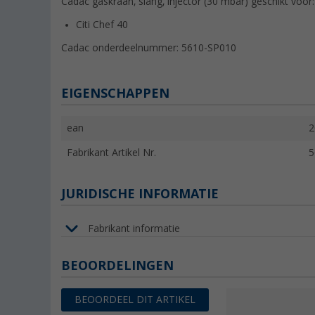
Cadac gaskraan, slang, injector (30 mbar) geschikt voor:
Citi Chef 40
Cadac onderdeelnummer:
5610-SP010
EIGENSCHAPPEN
ean
2
Fabrikant Artikel Nr.
5
JURIDISCHE INFORMATIE
Fabrikant informatie
BEOORDELINGEN
BEOORDEEL DIT ARTIKEL