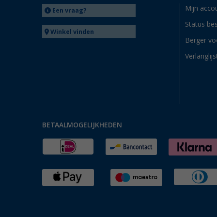
Mijn acco
Een vraag?
Status bes
Winkel vinden
Berger vo
Verlanglijs
BETAALMOGELIJKHEDEN