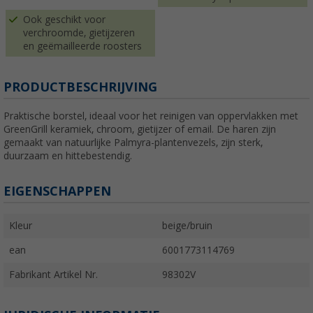
Ook geschikt voor
verchroomde, gietijzeren
en geëmailleerde roosters
PRODUCTBESCHRIJVING
Praktische borstel, ideaal voor het reinigen van oppervlakken met
GreenGrill keramiek, chroom, gietijzer of email. De haren zijn
gemaakt van natuurlijke Palmyra-plantenvezels, zijn sterk,
duurzaam en hittebestendig.
EIGENSCHAPPEN
Kleur
beige/bruin
ean
6001773114769
Fabrikant Artikel Nr.
98302V