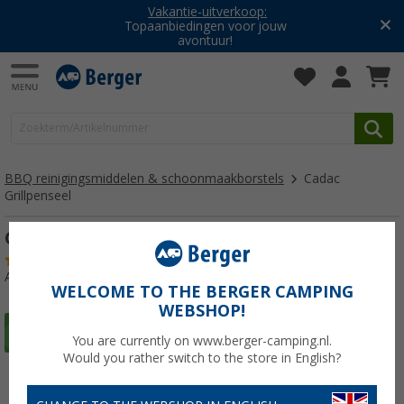
Vakantie-uitverkoop:
Topaanbiedingen voor jouw
avontuur!
BBQ reinigingsmiddelen & schoonmaakborstels
Cadac
Grillpenseel
Cadac Grillpenseel
(8)
Artikelnr: 515520
WELCOME TO THE BERGER CAMPING
WEBSHOP!
You are currently on www.berger-camping.nl.
Would you rather switch to the store in English?