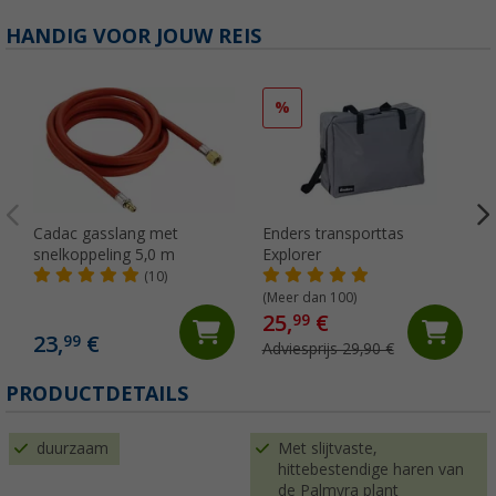
HANDIG VOOR JOUW REIS
%
Cadac gasslang met
Enders transporttas
snelkoppeling 5,0 m
Explorer
(10)
(Meer dan 100)
25,
€
99
23,
€
99
Adviesprijs 29,90 €
PRODUCTDETAILS
duurzaam
Met slijtvaste,
hittebestendige haren van
de Palmyra plant