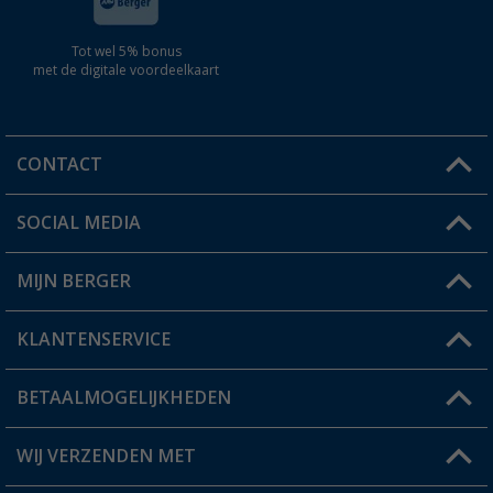
Tot wel 5% bonus
met de digitale voordeelkaart
CONTACT
SOCIAL MEDIA
Een vraag?
MIJN BERGER
Winkel vinden
KLANTENSERVICE
Mijn account
Status bestelling
BETAALMOGELIJKHEDEN
FAQ & Contact
Berger voordeelkaart
Verzendinformatie
WIJ VERZENDEN MET
Verlanglijstje