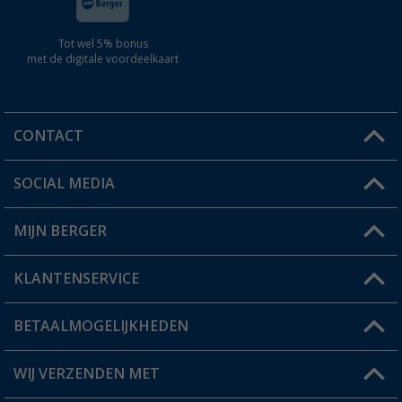
Tot wel 5% bonus
met de digitale voordeelkaart
CONTACT
SOCIAL MEDIA
Een vraag?
MIJN BERGER
Winkel vinden
KLANTENSERVICE
Mijn account
Status bestelling
BETAALMOGELIJKHEDEN
FAQ & Contact
Berger voordeelkaart
Verzendinformatie
WIJ VERZENDEN MET
Verlanglijstje