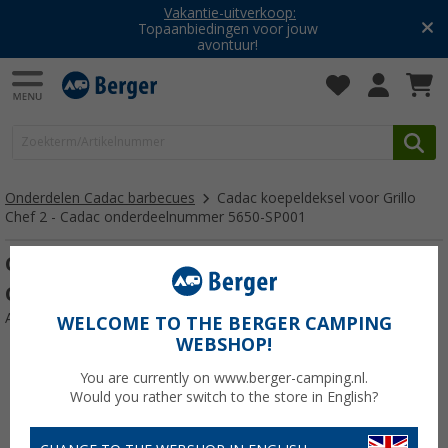
Vakantie-uitverkoop:
Topaanbiedingen voor jouw
avontuur!
Onderdelen Cadac barbecues
Cadac koepeldeksel voor Grillo
Chef 2 - Cadac onderdeelnummer 5650-SP001
Cadac koepeldeksel voor Grillo Chef 2 -
Cadac onderdeelnummer 5650-SP001
Artikelnr: 385407
WELCOME TO THE BERGER CAMPING
WEBSHOP!
You are currently on www.berger-camping.nl.
Would you rather switch to the store in English?