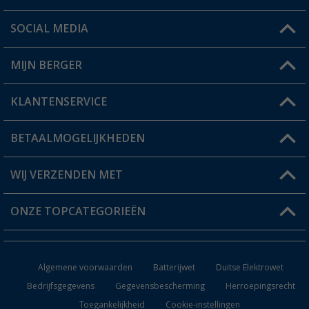
SOCIAL MEDIA
Een vraag?
MIJN BERGER
Winkel vinden
KLANTENSERVICE
Mijn account
Status bestelling
BETAALMOGELIJKHEDEN
FAQ & Contact
Berger voordeelkaart
Verzendinformatie
WIJ VERZENDEN MET
Verlanglijstje
Retourneren
ONZE TOPCATEGORIEËN
Catalogus
Camper en caravan accessoires
Dealer worden
Algemene voorwaarden
Batterijwet
Duitse Elektrowet
Keukenaccessoires
Bedrijfsgegevens
Gegevensbescherming
Herroepingsrecht
Toegankelijkheid
Cookie-instellingen