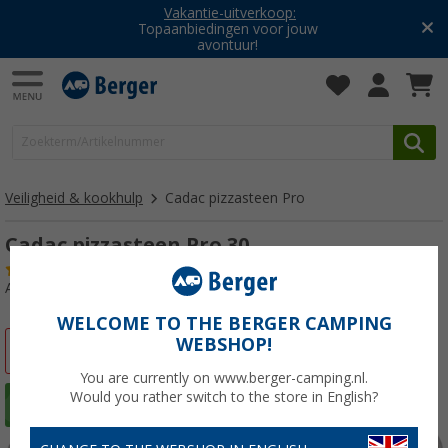
Vakantie-uitverkoop:
Topaanbiedingen voor jouw
avontuur!
Veiligheid & kookhulp
Cadac pizzasteen Pro
Cadac pizzasteen Pro 30
(21)
Artikelnr: 524940
WELCOME TO THE BERGER CAMPING
WEBSHOP!
-16%
You are currently on www.berger-camping.nl.
Would you rather switch to the store in English?