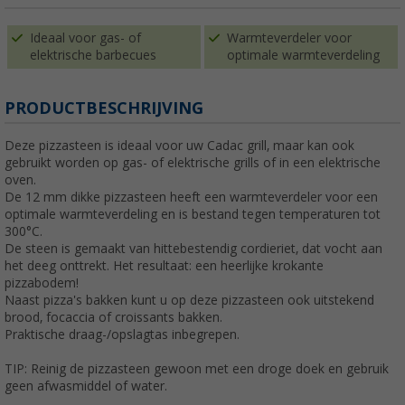
Ideaal voor gas- of
Warmteverdeler voor
elektrische barbecues
optimale warmteverdeling
PRODUCTBESCHRIJVING
Deze pizzasteen is ideaal voor uw Cadac grill, maar kan ook
gebruikt worden op gas- of elektrische grills of in een elektrische
oven.
De 12 mm dikke pizzasteen heeft een warmteverdeler voor een
optimale warmteverdeling en is bestand tegen temperaturen tot
300°C.
De steen is gemaakt van hittebestendig cordieriet, dat vocht aan
het deeg onttrekt. Het resultaat: een heerlijke krokante
pizzabodem!
Naast pizza's bakken kunt u op deze pizzasteen ook uitstekend
brood, focaccia of croissants bakken.
Praktische draag-/opslagtas inbegrepen.
TIP: Reinig de pizzasteen gewoon met een droge doek en gebruik
geen afwasmiddel of water.