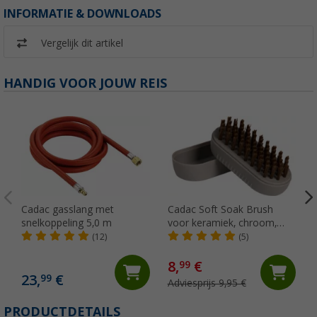
INFORMATIE & DOWNLOADS
Vergelijk dit artikel
HANDIG VOOR JOUW REIS
Cadac gasslang met
Cadac Soft Soak Brush
snelkoppeling 5,0 m
voor keramiek, chroom,
gietijzer en geëmailleerde
(12)
(5)
oppervlakken 12 cm
8,
€
99
23,
€
99
Adviesprijs 9,95 €
PRODUCTDETAILS