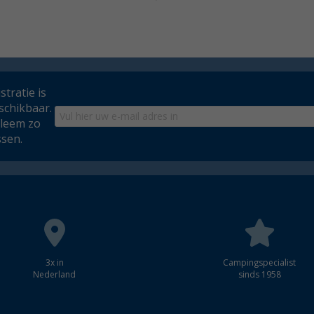
tratie is
schikbaar.
bleem zo
ssen.
3x in
Campingspecialist
Nederland
sinds 1958