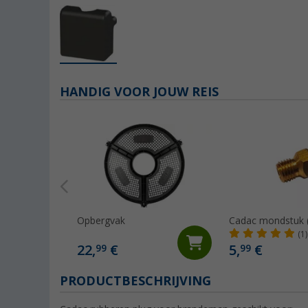
HANDIG VOOR JOUW REIS
Opbergvak
Cadac mondstuk 
(1)
22,
€
5,
€
99
99
PRODUCTBESCHRIJVING