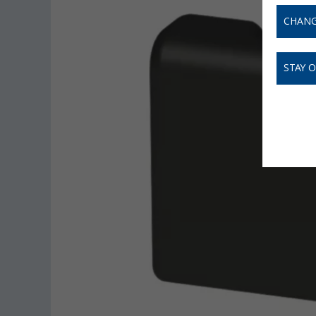
CHANG
STAY 