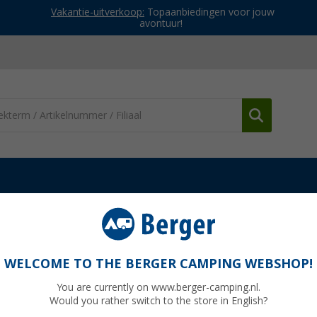
Vakantie-uitverkoop:
Topaanbiedingen voor jouw
avontuur!
erdelen Cadac barbecues
Cadac Rubber Plug Brander Pan voor Cit
Citi Chef 40 / E Braai 40 - Cadac
WELCOME TO THE BERGER CAMPING WEBSHOP!
You are currently on www.berger-camping.nl.
Would you rather switch to the store in English?