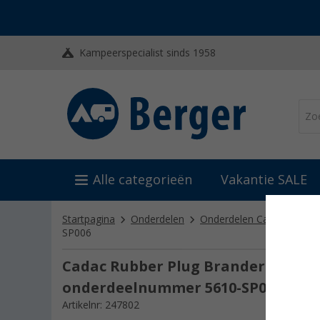
Kampeerspecialist sinds 1958
Alle categorieën
Vakantie SALE
Startpagina
Onderdelen
Onderdelen Cadac
Ond
SP006
Cadac Rubber Plug Brander Pan voor 
onderdeelnummer 5610-SP006
Artikelnr: 247802