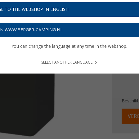
E TO THE WEBSHOP IN ENGLISH
€ 3
Prijzen inc
ON WWW.BERGER-CAMPING.NL
Verzeke
You can change the language at any time in the webshop.
SELECT ANOTHER LANGUAGE
Beschik
VERG