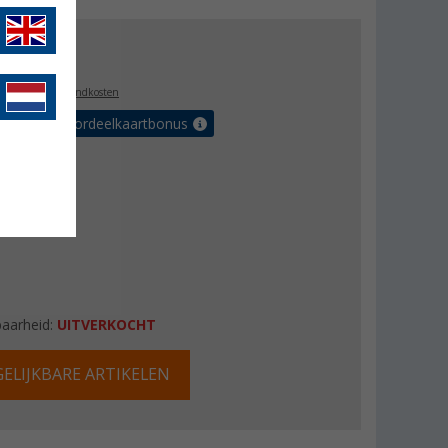
,99
l. BTW
plus verzendkosten
r tot 5% voordeelkaartbonus
baarheid:
UITVERKOCHT
ELIJKBARE ARTIKELEN