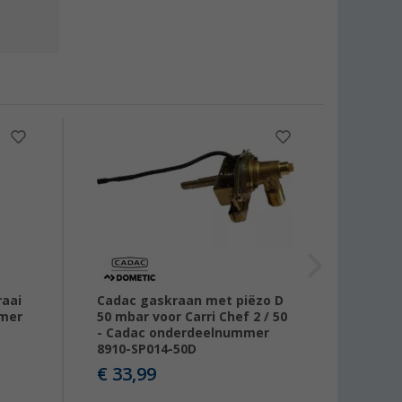
raai
Cadac gaskraan met piëzo D
Cadac
mmer
50 mbar voor Carri Chef 2 / 50
- Cadac onderdeelnummer
€ 2,
8910-SP014-50D
€ 33,99