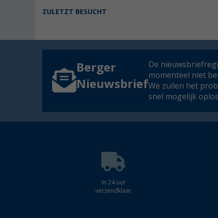
ZULETZT BESUCHT
De nieuwsbriefregis
Berger
momenteel niet be
Nieuwsbrief
We zullen het pro
snel mogelijk oplo
In 24 uur
verzendklaar