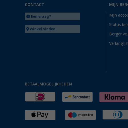
CONTACT
MIJN BER
Mijn acco
Een vraag?
Status bes
Winkel vinden
Berger vo
Verlanglijs
BETAALMOGELIJKHEDEN