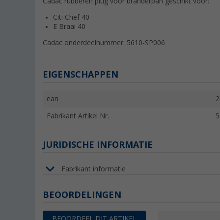
Cadac rubberen plug voor branderpan geschikt voor:
Citi Chef 40
E Braai 40
Cadac onderdeelnummer:
5610-SP006
EIGENSCHAPPEN
ean
2
Fabrikant Artikel Nr.
5
JURIDISCHE INFORMATIE
Fabrikant informatie
BEOORDELINGEN
BEOORDEEL DIT ARTIKEL