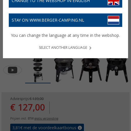
CHANGE TO THE WEBSHOP IN ENGLISH
STAY ON WWW.BERGER-CAMPING.NL
You can change the language at any time in the webshop.
SELECT ANOTHER LANGUAGE
Adviesprijs
€ 139,00
€ 127,00
Prijzen incl. BTW
gratis verzending
3,81
€ met de voordeelkaartbonus