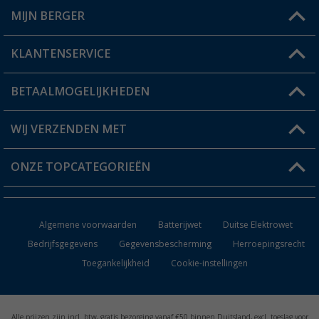
MIJN BERGER
Winkel vinden
KLANTENSERVICE
Mijn account
Status bestelling
BETAALMOGELIJKHEDEN
FAQ & Contact
Berger voordeelkaart
Verzendinformatie
WIJ VERZENDEN MET
Verlanglijstje
Retourneren
ONZE TOPCATEGORIEËN
Catalogus
Camper en caravan accessoires
Dealer worden
Algemene voorwaarden
Batterijwet
Duitse Elektrowet
Keukenaccessoires
Bedrijfsgegevens
Gegevensbescherming
Herroepingsrecht
Toegankelijkheid
Cookie-instellingen
Campingmeubilair
Campingtoiletten
Alle prijzen zijn incl. btw, gratis bezorging vanaf €50 binnen Duitsland, excl. toeslag voor