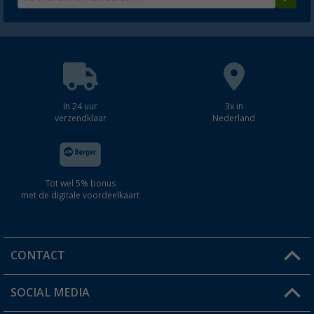
In 24 uur
3x in
verzendklaar
Nederland
Tot wel 5% bonus
met de digitale voordeelkaart
CONTACT
SOCIAL MEDIA
Een vraag?