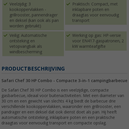
Veelzijdig: 3
Praktisch: Compact, met
kookoppervlakken -
inklapbare poten en
grillrooster, pannendrager
draagtas voor eenvoudig
en deksel (kan ook als pan
transport
worden gebruikt)
Veilig: Automatische
Werking op gas: HP-versie
ontsteking en
voor EN417-gaspatronen, 2
vetopvangbak als
kW warmteafgifte
windbescherming
PRODUCTBESCHRIJVING
Safari Chef 30 HP Combo - Compacte 3-in-1 campingbarbecue
De Safari Chef 30 HP Combo is een veelzijdige, compacte
gasbarbecue, ideaal voor buitenactiviteiten. Met een diameter van
30 cm en een gewicht van slechts 4 kg biedt de barbecue drie
verschillende kookoppervlakken, waaronder een grillrooster, een
pandrager en een deksel dat ook dienst doet als pan. Hij heeft
automatische ontsteking, inklapbare poten en een praktische
draagtas voor eenvoudig transport en compacte opslag.