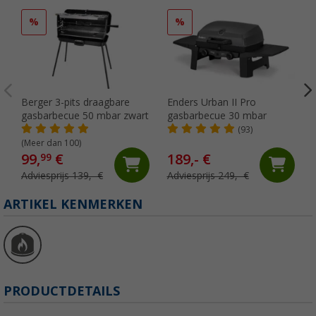
%
%
Berger 3-pits draagbare
Enders Urban II Pro
gasbarbecue 50 mbar zwart
gasbarbecue 30 mbar
(93)
(Meer dan 100)
99,
€
189,- €
99
Adviesprijs 139,- €
Adviesprijs 249,- €
ARTIKEL KENMERKEN
PRODUCTDETAILS