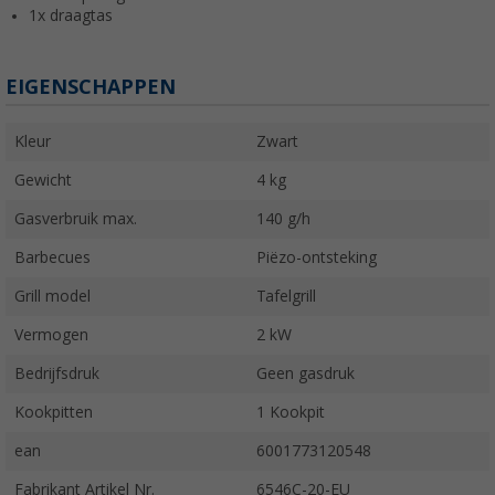
1x draagtas
EIGENSCHAPPEN
Kleur
Zwart
Gewicht
4 kg
Gasverbruik max.
140 g/h
Barbecues
Piëzo-ontsteking
Grill model
Tafelgrill
Vermogen
2 kW
Bedrijfsdruk
Geen gasdruk
Kookpitten
1 Kookpit
ean
6001773120548
Fabrikant Artikel Nr.
6546C-20-EU