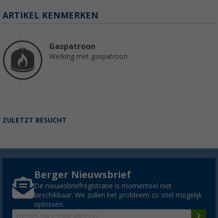
(21)
ARTIKEL KENMERKEN
€ 24,99
vanaf
Adviesprijs
€ 29,95
Gaspatroon
Werking met gaspatroon
ZULETZT BESUCHT
Berger Nieuwsbrief
De nieuwsbriefregistratie is momenteel niet
beschikbaar. We zullen het probleem zo snel mogelijk
oplossen.