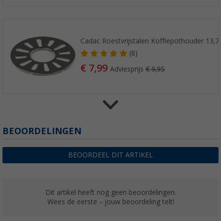
Cadac Roestvrijstalen Koffiepothouder 13,7
(8)
€ 7,99
Adviesprijs
€ 9,95
Cadac paellapan
BEOORDELINGEN
(19)
€ 45,99
BEOORDEEL DIT ARTIKEL
vanaf
Adviesprijs
€ 49,95
Dit artikel heeft nog geen beoordelingen.
Wees de eerste – jouw beoordeling telt!
Cadac pizzasteen Pro