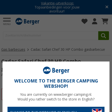
Vakantie-uitverkoop:
Topaanbiedingen voor jouw
avontuur!
Gas barbecues
Cadac Safari Chef 30 HP Combo gasbarbecue
Cadac Safari Chef 30 HP Combo
gasbarbecue
Artikelnr: 540141
WELCOME TO THE BERGER CAMPING
WEBSHOP!
-8%
You are currently on www.berger-camping.nl.
Would you rather switch to the store in English?