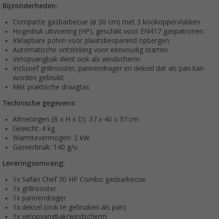
Bijzonderheden:
Compacte gasbarbecue (ø 30 cm) met 3 kookoppervlakken
Hogedruk uitvoering (HP), geschikt voor EN417 gaspatronen
Inklapbare poten voor plaatsbesparend opbergen
Automatische ontsteking voor eenvoudig starten
Vetopvangbak dient ook als windscherm
Inclusief grillrooster, pannendrager en deksel dat als pan kan
worden gebruikt
Met praktische draagtas
Technische gegevens:
Afmetingen (B x H x D): 37 x 40 x 37 cm
Gewicht: 4 kg
Warmtevermogen: 2 kW
Gasverbruik: 140 g/u
Leveringsomvang:
1x Safari Chef 30 HP Combo gasbarbecue
1x grillrooster
1x pannendrager
1x deksel (ook te gebruiken als pan)
1x vetopvangbak/windscherm