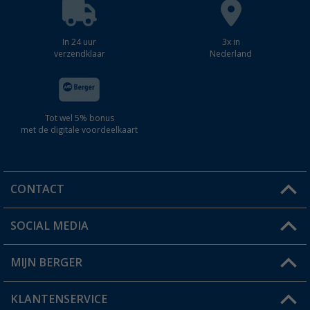
In 24 uur
3x in
verzendklaar
Nederland
Tot wel 5% bonus
met de digitale voordeelkaart
CONTACT
SOCIAL MEDIA
Een vraag?
MIJN BERGER
Winkel vinden
KLANTENSERVICE
Mijn account