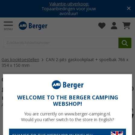
Vakantie-uitverkoop:
Topaanbiedingen voor jouw
avontuur!
Gas kooktoestellen
CAN 2-pits gaskookplaat + spoelbak 766 x
354 x 150 mm
CAN 2-pits gaskookplaat en spoelbak met
glazen afdekplaat uit 1 stuk 766 x 354 x 150
mm
WELCOME TO THE BERGER CAMPING
WEBSHOP!
Artikelnr: 211616
You are currently on www.berger-camping.nl.
Would you rather switch to the store in English?