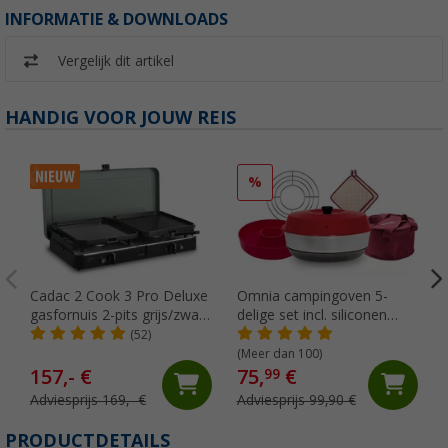
INFORMATIE & DOWNLOADS
Vergelijk dit artikel
HANDIG VOOR JOUW REIS
%
Cadac 2 Cook 3 Pro Deluxe
Omnia campingoven 5-
gasfornuis 2-pits grijs/zwart
delige set incl. siliconen
30 mbar
ovenschaal, ovenrooster, 2
(52)
pannenlappen & opbergtas
(Meer dan 100)
157,- €
75,
€
99
Adviesprijs 169,- €
Adviesprijs 99,90 €
PRODUCTDETAILS