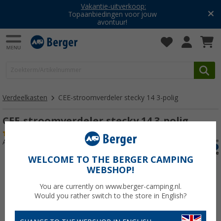
Vakantie-uitverkoop:
Topaanbiedingen voor jouw
avontuur!
Verdeelkasten
CEE-stroomverdeler stecky 14 3-polig
CEE-stroomverdeler stecky 14 3-polig
(1)
Artikelnr: 284920
WELCOME TO THE BERGER CAMPING
WEBSHOP!
You are currently on www.berger-camping.nl.
Would you rather switch to the store in English?