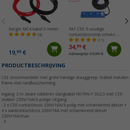
Berger MC4 kabel 5 meter
PAT CEE 3-voudige
contactdoosstrip schuko 10
(4)
meter
(11)
34,
€
99
19,
€
99
Adviesprijs 54,99 €
PRODUCTBESCHRIJVING
CEE stroomverdeler met grote handige draaggreep. Stabiel metalen
frame met randbescherming.
Ingang: 2 m zware rubberen slangkabel H07RN-F 3G2.5 met CEE-
stekker 230V/16A/3-polige Uitgang
: 2 x CEE-contactdoos 230V/16A/3-polig met scharnierend deksel +
4 x aardcontactdoos 230V/16A met scharnierend deksel
230V/16A/max
.
3.