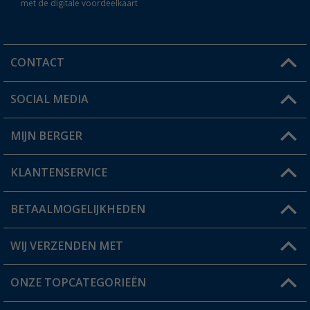
met de digitale voordeelkaart
CONTACT
SOCIAL MEDIA
Een vraag?
MIJN BERGER
Winkel vinden
KLANTENSERVICE
Mijn account
Status bestelling
BETAALMOGELIJKHEDEN
FAQ & Contact
Berger voordeelkaart
Verzendinformatie
WIJ VERZENDEN MET
Verlanglijstje
Retourneren
ONZE TOPCATEGORIEËN
Catalogus