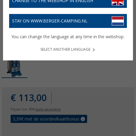
CHANGE TO THE WEBSHOP IN ENGLISH
STAY ON WWW.BERGER-CAMPING.NL
You can change the language at any time in the webshop.
SELECT ANOTHER LANGUAGE
€ 113,00
Prijzen incl. BTW
gratis verzending
3,39
€ met de voordeelkaartbonus