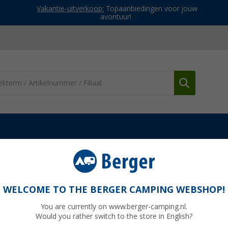
Vakantie-uitverkoop:
Topaanbiedingen voor jouw
avontuur!
peltenten
Coleman Darwin zomer koepeltent 3 personen
t 3-persoons 275 x 185 x 115 cm
WELCOME TO THE BERGER CAMPING WEBSHOP!
You are currently on www.berger-camping.nl.
Would you rather switch to the store in English?
Adviespri