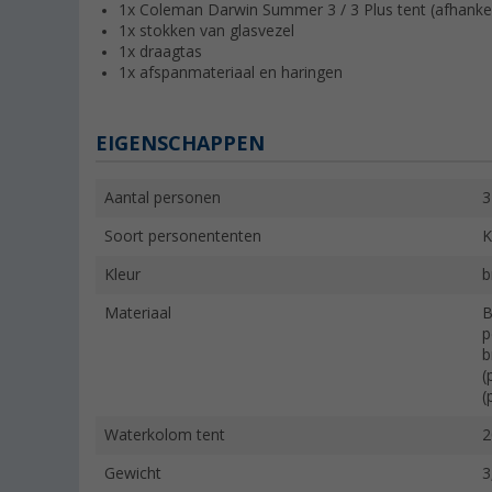
1x Coleman Darwin Summer 3 / 3 Plus tent (afhankeli
1x stokken van glasvezel
1x draagtas
1x afspanmateriaal en haringen
EIGENSCHAPPEN
Aantal personen
3
Soort personententen
K
Kleur
b
Materiaal
B
p
b
(
(
Waterkolom tent
2
Gewicht
3