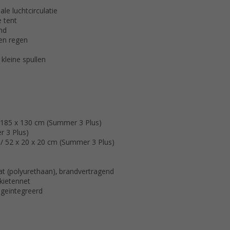
e luchtcirculatie
 tent
nd
en regen
kleine spullen
 185 x 130 cm (Summer 3 Plus)
 3 Plus)
/ 52 x 20 x 20 cm (Summer 3 Plus)
at (polyurethaan), brandvertragend
kietennet
g geïntegreerd