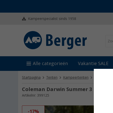
Kampeerspecialist sinds 1958
Alle categorieën
Vakantie SALE
Startpagina
Tenten
Kampeertenten
Iglo- & kop
Coleman Darwin Summer 3 koepelten
Artikelnr: 399125
-17%