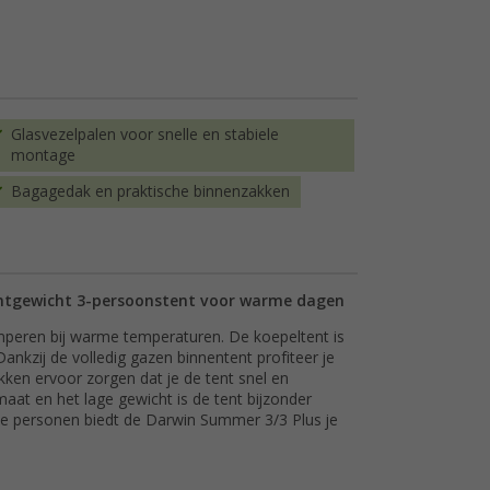
Glasvezelpalen voor snelle en stabiele
montage
Bagagedak en praktische binnenzakken
chtgewicht 3-persoonstent voor warme dagen
peren bij warme temperaturen. De koepeltent is
ankzij de volledig gazen binnentent profiteer je
tokken ervoor zorgen dat je de tent snel en
at en het lage gewicht is de tent bijzonder
ie personen biedt de Darwin Summer 3/3 Plus je