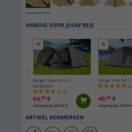
HANDIG VOOR JOUW REIS
%
%
Berger Easy Rock 3
Berger Kiwi NZ 3
koepeltent
(2
(7)
64,
€
49,
€
99
99
Adviesprijs 89,99 €
Adviesprijs 79,99 
ARTIKEL KENMERKEN