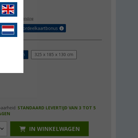
2,99
l. BTW
gratis verzending
r tot 5% voordeelkaartbonus
LxBxH)
185 x 115 cm
325 x 185 x 130 cm
baarheid:
STANDAARD LEVERTIJD VAN 3 TOT 5
AGEN
IN WINKELWAGEN