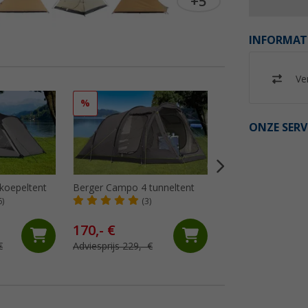
+5
INFORMAT
Ver
%
%
ONZE SERV
 koepeltent
Berger Campo 4 tunneltent
Berger Kiwi NZ 2 
6)
(3)
(25)
170,- €
41,
€
99
€
Adviesprijs 229,- €
Adviesprijs 69,99 €