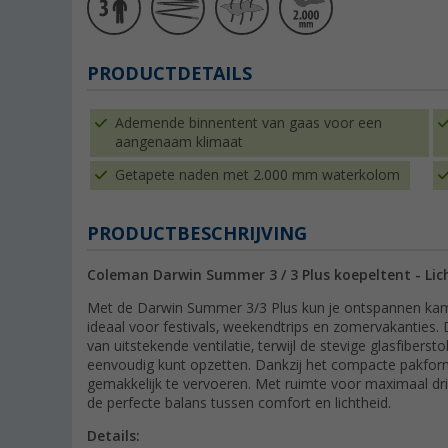
PRODUCTDETAILS
Ademende binnentent van gaas voor een
aangenaam klimaat
Getapete naden met 2.000 mm waterkolom
PRODUCTBESCHRIJVING
Coleman Darwin Summer 3 / 3 Plus koepeltent - Li
Met de Darwin Summer 3/3 Plus kun je ontspannen kam
ideaal voor festivals, weekendtrips en zomervakanties. D
van uitstekende ventilatie, terwijl de stevige glasfibers
eenvoudig kunt opzetten. Dankzij het compacte pakforma
gemakkelijk te vervoeren. Met ruimte voor maximaal dr
de perfecte balans tussen comfort en lichtheid.
Details: