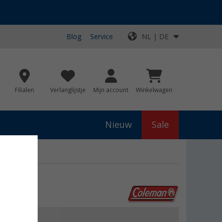
Blog
Service
NL | DE
Filialen
Verlanglijstje
Mijn account
Winkelwagen
Nieuw
Sale
js
€ 99,99