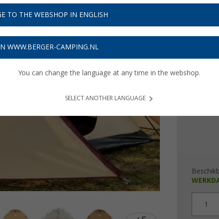
€ 8
E TO THE WEBSHOP IN ENGLISH
Prijzen inc
Verzeke
ON WWW.BERGER-CAMPING.NL
You can change the language at any time in the webshop.
Maten (
275 x 
SELECT ANOTHER LANGUAGE
Beschik
WERKD
1