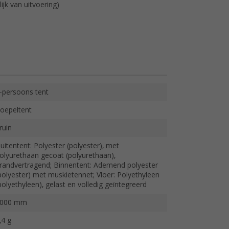
jk van uitvoering)
-persoons tent
oepeltent
ruin
uitentent: Polyester (polyester), met
olyurethaan gecoat (polyurethaan),
randvertragend; Binnentent: Ademend polyester
polyester) met muskietennet; Vloer: Polyethyleen
polyethyleen), gelast en volledig geïntegreerd
000 mm
,4 g