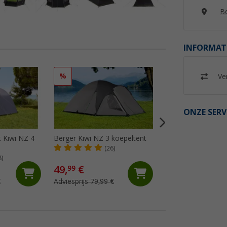
Be
INFORMAT
%
%
Ver
ONZE SERV
t Kiwi NZ 4
Berger Kiwi NZ 3 koepeltent
Berger Campo 4 tu
(26)
(3)
8)
49,
€
170,- €
99
€
Adviesprijs 79,99 €
Adviesprijs 229,- €