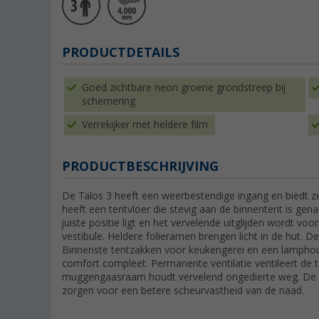
PRODUCTDETAILS
Goed zichtbare neon groene grondstreep bij
schemering
Verrekijker met heldere film
PRODUCTBESCHRIJVING
De Talos 3 heeft een weerbestendige ingang en biedt ze
heeft een tentvloer die stevig aan de binnentent is genaai
juiste positie ligt en het vervelende uitglijden wordt v
vestibule. Heldere folieramen brengen licht in de hut. 
Binnenste tentzakken voor keukengerei en een lamph
comfort compleet. Permanente ventilatie ventileert de 
muggengaasraam houdt vervelend ongedierte weg. De n
zorgen voor een betere scheurvastheid van de naad.