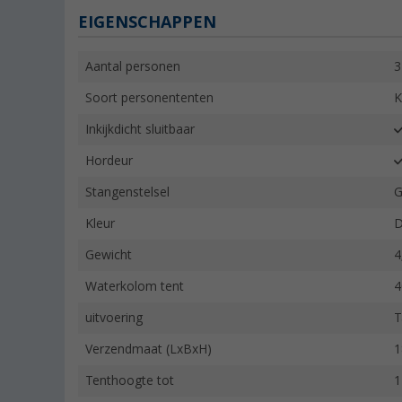
EIGENSCHAPPEN
Aantal personen
3
Soort personententen
K
Inkijkdicht sluitbaar
Hordeur
Stangenstelsel
G
Kleur
D
Gewicht
4
Waterkolom tent
4
uitvoering
T
Verzendmaat (LxBxH)
1
Tenthoogte tot
1