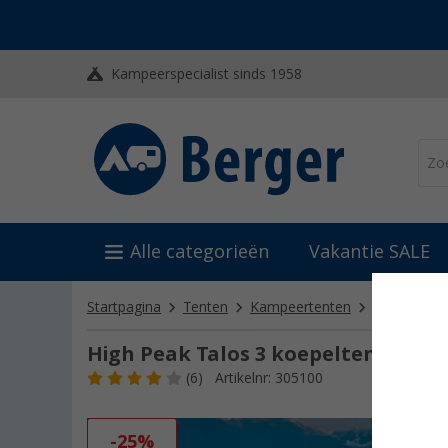
Kampeerspecialist sinds 1958
Alle categorieën
Vakantie SALE
Startpagina
Tenten
Kampeertenten
3-persoons
High Peak Talos 3 koepeltent
(6)
Artikelnr: 305100
-25%