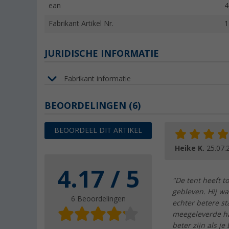
ean
4
Fabrikant Artikel Nr.
1
JURIDISCHE INFORMATIE
Fabrikant informatie
BEOORDELINGEN
(6)
BEOORDEEL DIT ARTIKEL
Heike K.
25.07.
4.17 / 5
"De tent heeft t
gebleven. Hij w
6 Beoordelingen
echter betere s
meegeleverde hak
beter zijn als j