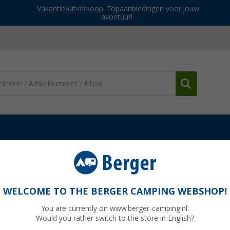
Vakantie-uitverkoop:
Topaanbiedingen voor jouw
avontuur!
 tenten
High Peak Talos 3 koepeltent
WELCOME TO THE BERGER CAMPING WEBSHOP!
You are currently on www.berger-camping.nl.
Would you rather switch to the store in English?
Adviespri