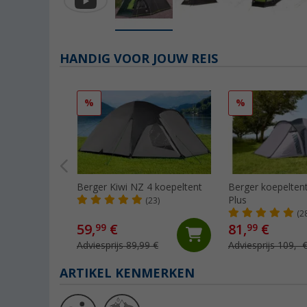
HANDIG VOOR JOUW REIS
%
%
Berger Kiwi NZ 4 koepeltent
Berger koepelten
Plus
(23)
(2
59,
€
81,
€
99
99
Adviesprijs 89,99 €
Adviesprijs 109,- 
ARTIKEL KENMERKEN