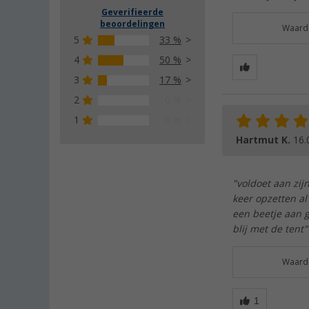
Geverifieerde
beoordelingen
Waarde
5
33 %
4
50 %
3
17 %
2
0 %
1
0 %
Hartmut K.
16.
"voldoet aan zij
keer opzetten a
een beetje aan g
blij met de tent"
Waarde