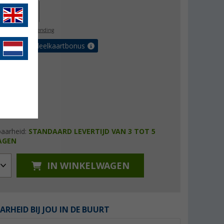
34,00
l. BTW
gratis verzending
et de voordeelkaartbonus
baarheid:
STANDAARD LEVERTIJD VAN 3 TOT 5
AGEN
IN WINKELWAGEN
ARHEID BIJ JOU IN DE BUURT