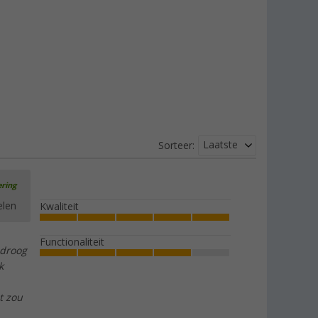
Laatste
Sorteer:
ering
elen
Kwaliteit
Functionaliteit
 droog
k
t zou