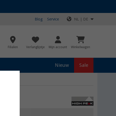
Blog
Service
NL | DE
Filialen
Verlanglijstje
Mijn account
Winkelwagen
Nieuw
Sale
js
€ 179,95