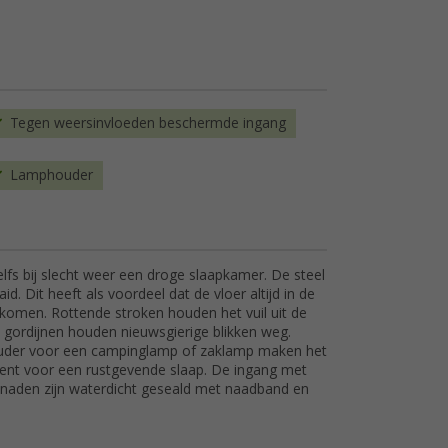
Tegen weersinvloeden beschermde ingang
Lamphouder
lfs bij slecht weer een droge slaapkamer. De steel
d. Dit heeft als voordeel dat de vloer altijd in de
oorkomen. Rottende stroken houden het vuil uit de
De gordijnen houden nieuwsgierige blikken weg.
ouder voor een campinglamp of zaklamp maken het
tent voor een rustgevende slaap. De ingang met
aden zijn waterdicht geseald met naadband en