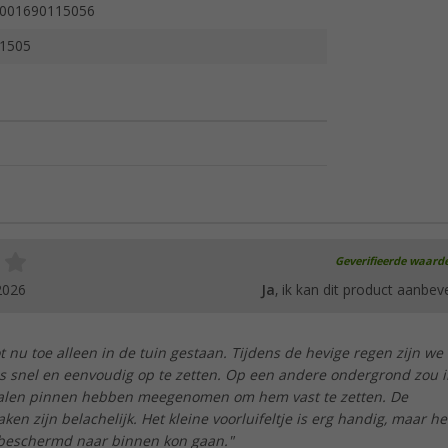
001690115056
1505
Geverifieerde waard
2026
Ja
, ik kan dit product aanbev
ot nu toe alleen in de tuin gestaan. Tijdens de hevige regen zijn we
as snel en eenvoudig op te zetten. Op een andere ondergrond zou i
talen pinnen hebben meegenomen om hem vast te zetten. De
en zijn belachelijk. Het kleine voorluifeltje is erg handig, maar he
e beschermd naar binnen kon gaan."