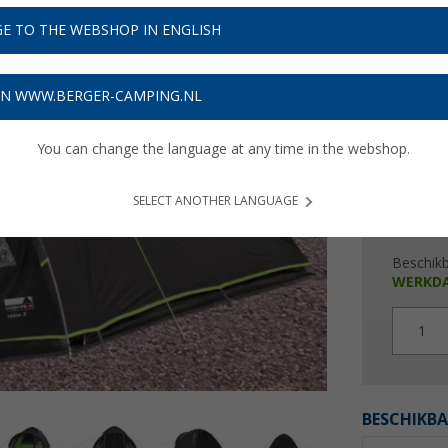
€ 1
E TO THE WEBSHOP IN ENGLISH
Prijzen inc
4,02
€ m
ON WWW.BERGER-CAMPING.NL
You can change the language at any time in the webshop.
SELECT ANOTHER LANGUAGE
Beschik
WERKD
1
BESCHIKBA