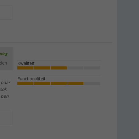
ering
elen
Kwaliteit
Functionaliteit
 paar
 ook
k ben