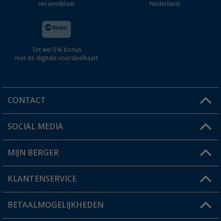
verzendklaar
Nederland
Tot wel 5% bonus
met de digitale voordeelkaart
CONTACT
SOCIAL MEDIA
Een vraag?
MIJN BERGER
Winkel vinden
KLANTENSERVICE
Mijn account
Status bestelling
BETAALMOGELIJKHEDEN
FAQ & Contact