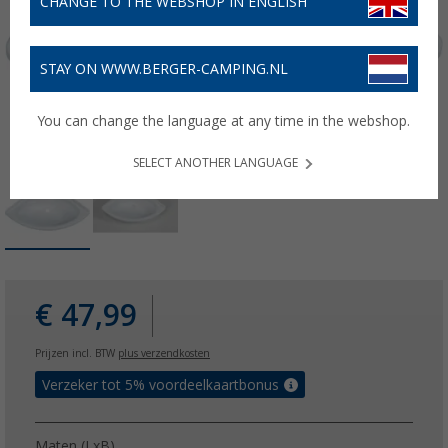
CHANGE TO THE WEBSHOP IN ENGLISH
STAY ON WWW.BERGER-CAMPING.NL
You can change the language at any time in the webshop.
SELECT ANOTHER LANGUAGE
€ 47,99
Prijzen incl. BTW
plus verzendkosten
Verzeker tot 5% voordeelkaartbonus
Maten (LxB)