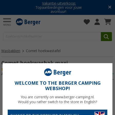
Vakantie-uitverkoop:
Topaanbiedingen voor jouw
avontuur!
Wasbakken
Comet hoekwastafel
Comet hoekwasbak maxi
(30)
Artikelnr: 165190
WELCOME TO THE BERGER CAMPING
WEBSHOP!
You are currently on www.berger-camping.nl.
Would you rather switch to the store in English?