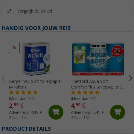
Vergelijk dit artikel
HANDIG VOOR JOUW REIS
%
Berger WC Soft toiletpapier
Thetford Aqua Soft
(4 rollen)
ComfortPlus toiletpapier (6
rollen)
(Meer dan 100)
(Meer dan 100)
2,
€
4,
€
99
99
Adviesprijs 3,99 €
Adviesprijs 5,45 €
(€ 0,75 / 1 ST)
(€ 0,83 / 1 ST)
PRODUCTDETAILS