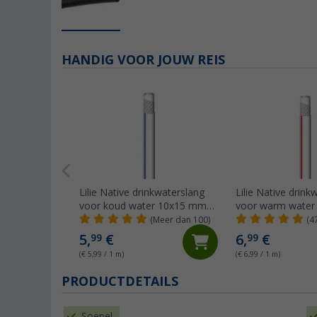
HANDIG VOOR JOUW REIS
Lilie Native drinkwaterslang
Lilie Native drink
voor koud water 10x15 mm
voor warm wate
(per meter)
(per meter)
(Meer dan 100)
(4
5,
€
6,
€
99
99
(€ 5,99 / 1 m)
(€ 6,99 / 1 m)
PRODUCTDETAILS
Soepel