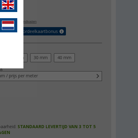
,99
l. BTW
plus verzendkosten
r tot 5% voordeelkaartbonus
r
m
25 mm
30 mm
40 mm
ng
m / prijs per meter
baarheid:
STANDAARD LEVERTIJD VAN 3 TOT 5
AGEN