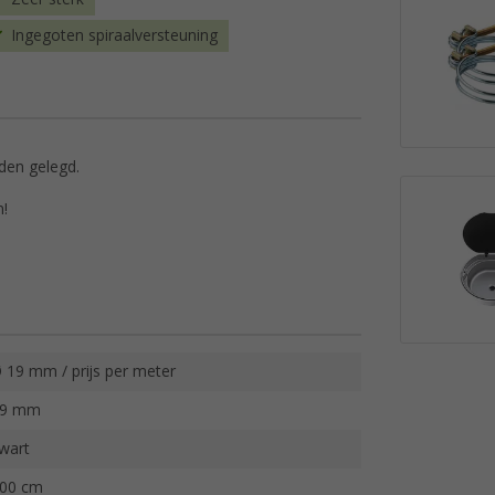
Ingegoten spiraalversteuning
rden gelegd.
n!
 19 mm / prijs per meter
19 mm
wart
00 cm