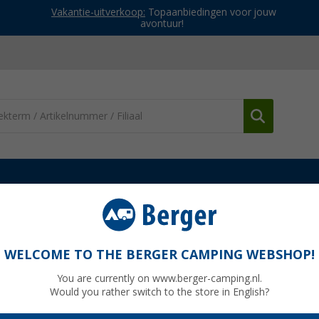
Vakantie-uitverkoop:
Topaanbiedingen voor jouw
avontuur!
angen
Lilie spiraalslang grijs
WELCOME TO THE BERGER CAMPING WEBSHOP!
You are currently on www.berger-camping.nl.
Would you rather switch to the store in English?