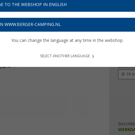
€ 5
E TO THE WEBSHOP IN ENGLISH
€ 5,99 / m
Prijzen inc
ON WWW.BERGER-CAMPING.NL
Verzeke
You can change the language at any time in the webshop.
Diamete
19 m
SELECT ANOTHER LANGUAGE
uitvoeri
Ø 19 m
Beschik
WERKD