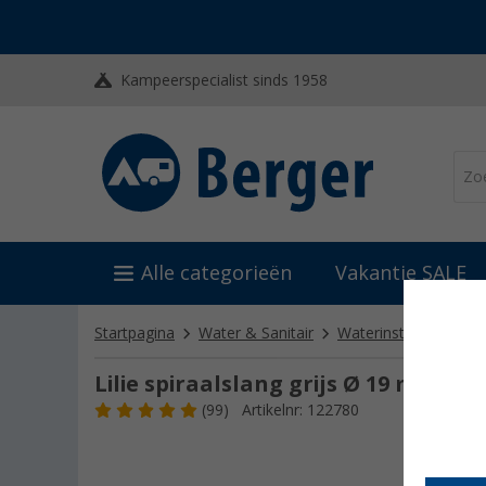
Kampeerspecialist sinds 1958
Alle categorieën
Vakantie SALE
Startpagina
Water & Sanitair
Waterinstallatie
Sl
Lilie spiraalslang grijs Ø 19 mm
(99)
Artikelnr: 122780