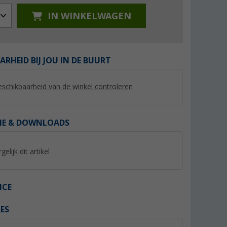
IN WINKELWAGEN
ARHEID BIJ JOU IN DE BUURT
schikbaarheid van de winkel controleren
IE & DOWNLOADS
4 12-22 mm
Fawo drinkwaterslang per
Lilie Native drinkwa
meter
voor koud water 
gelijk dit artikel
(per meter)
(61)
(2)
4,
€
3,
€
99
99
(€ 4,99 / 1 m)
(€ 3,99 / 1 m)
ICE
ES