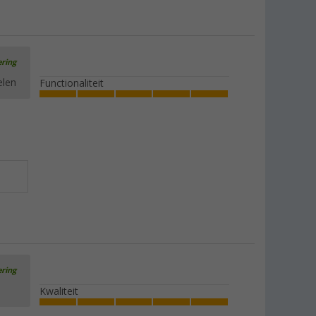
ering
elen
Functionaliteit
ering
Kwaliteit