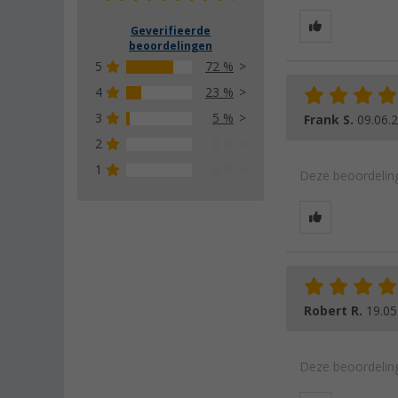
Geverifieerde
beoordelingen
5
72 %
4
23 %
3
5 %
Frank S.
09.06.
2
0 %
1
0 %
Deze beoordeling
Robert R.
19.05
Deze beoordeling