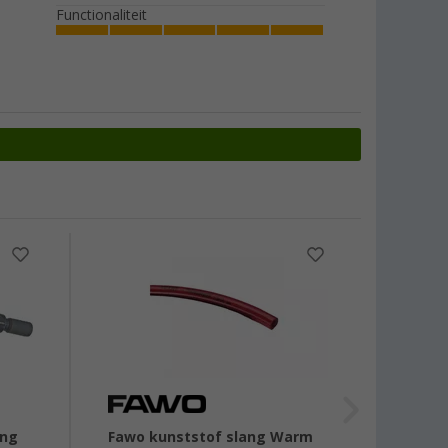
Functionaliteit
-23
ang
Fawo kunststof slang Warm
Afval