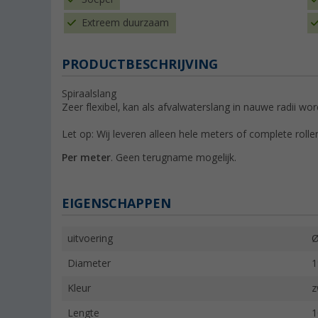
Extreem duurzaam
PRODUCTBESCHRIJVING
Spiraalslang
Zeer flexibel, kan als afvalwaterslang in nauwe radii wo
Let op: Wij leveren alleen hele meters of complete rolle
Per meter
. Geen terugname mogelijk.
EIGENSCHAPPEN
uitvoering
Ø
Diameter
Kleur
z
Lengte
1