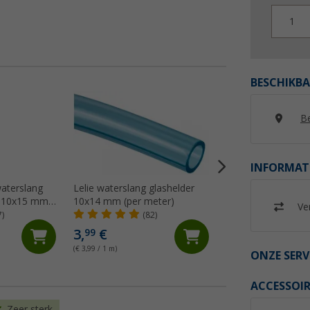
1
BESCHIKBA
Be
INFORMAT
waterslang
Lelie waterslang glashelder
Lilie slangklem W
r 10x15 mm
10x14 mm (per meter)
(7)
Ver
7)
(82)
3,
€
99
1,
€
99
(€ 3,99 / 1 m)
ONZE SERV
ACCESSOIR
Zeer sterk