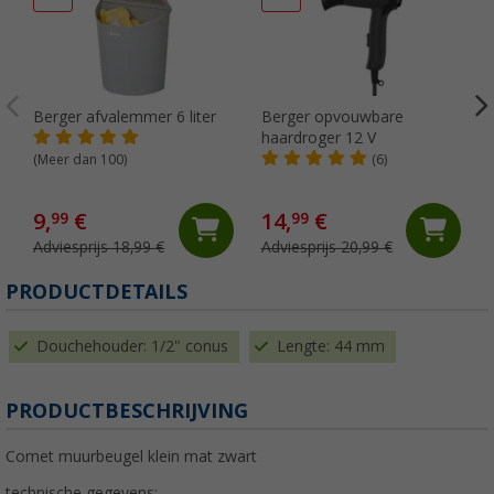
Berger afvalemmer 6 liter
Berger opvouwbare
haardroger 12 V
(Meer dan 100)
(6)
9,
€
14,
€
99
99
Adviesprijs 18,99 €
Adviesprijs 20,99 €
(
PRODUCTDETAILS
Douchehouder: 1/2" conus
Lengte: 44 mm
PRODUCTBESCHRIJVING
Comet muurbeugel klein mat zwart
technische gegevens: