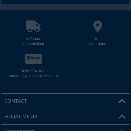
In 24 uur
3x in
verzendklaar
Nederland
Tot wel 5% bonus
met de digitale voordeelkaart
CONTACT
SOCIAL MEDIA
Een vraag?