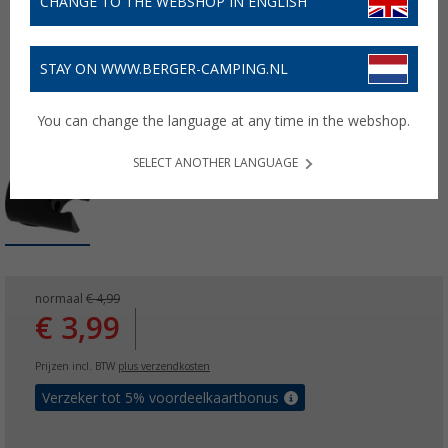
CHANGE TO THE WEBSHOP IN ENGLISH
STAY ON WWW.BERGER-CAMPING.NL
You can change the language at any time in the webshop.
SELECT ANOTHER LANGUAGE
normaal
€ 4,99
€ 3,99
Prijzen incl. BTW
plus verzendkosten
Verzeker tot 5% voordeelkaartbonus