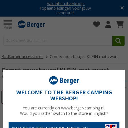
Vakantie-uitverkoop:
Topaanbiedingen voor jouw
avontuur!
Badkamer accessoires
Comet muurbeugel KLEIN mat zwart
Comet muurbeugel KLEIN mat zwart
Artikelnr: 647735
WELCOME TO THE BERGER CAMPING
-20%
WEBSHOP!
You are currently on www.berger-camping.nl.
Would you rather switch to the store in English?