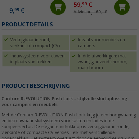
59,
€
99
9,
€
99
Adviesprijs 69,- €
PRODUCTDETAILS
Verkrijgbaar in rond,
Ideaal voor meubels en
vierkant of compact (CV)
campers
Induwsysteem voor duwen
In drie afwerkingen: mat
in plaats van trekken
zwart, glanzend chroom,
mat chroom
PRODUCTBESCHRIJVING
Confurn R-EVOLUTION Push Lock - stijlvolle sluitoplossing
voor campers en meubels
Met de Confurn R-EVOLUTION Push Lock krijg je een hoogwaardig
en betrouwbaar sluitsysteem voor kasten en lades in de
kampeersector. De elegante indrukknop is verkrijgbaar in ronde,
vierkante of compacte CV-versies - elk met verschillende
oppervlakken. Het systeem overtuigt door de eenvoudige druk om