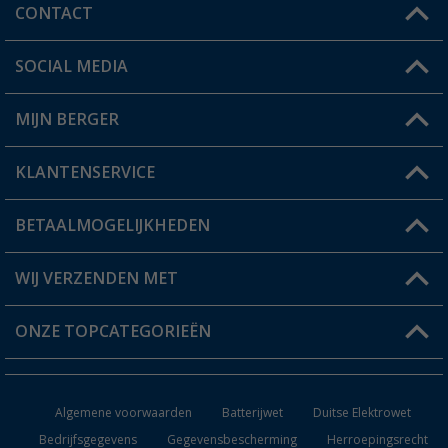
CONTACT
SOCIAL MEDIA
Een vraag?
MIJN BERGER
Winkel vinden
KLANTENSERVICE
Mijn account
Status bestelling
BETAALMOGELIJKHEDEN
FAQ & Contact
Berger voordeelkaart
Verzendinformatie
WIJ VERZENDEN MET
Verlanglijstje
Retourneren
ONZE TOPCATEGORIEËN
Catalogus
Camper en caravan accessoires
Dealer worden
Algemene voorwaarden
Batterijwet
Duitse Elektrowet
Keukenaccessoires
Bedrijfsgegevens
Gegevensbescherming
Herroepingsrecht