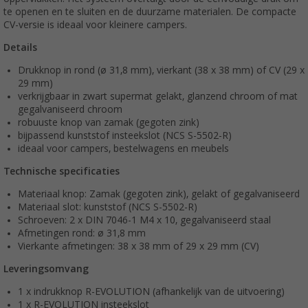
te openen en te sluiten en de duurzame materialen. De compacte
CV-versie is ideaal voor kleinere campers.
Details
Drukknop in rond (ø 31,8 mm), vierkant (38 x 38 mm) of CV (29 x
29 mm)
verkrijgbaar in zwart supermat gelakt, glanzend chroom of mat
gegalvaniseerd chroom
robuuste knop van zamak (gegoten zink)
bijpassend kunststof insteekslot (NCS S-5502-R)
ideaal voor campers, bestelwagens en meubels
Technische specificaties
Materiaal knop: Zamak (gegoten zink), gelakt of gegalvaniseerd
Materiaal slot: kunststof (NCS S-5502-R)
Schroeven: 2 x DIN 7046-1 M4 x 10, gegalvaniseerd staal
Afmetingen rond: ø 31,8 mm
Vierkante afmetingen: 38 x 38 mm of 29 x 29 mm (CV)
Leveringsomvang
1 x indrukknop R-EVOLUTION (afhankelijk van de uitvoering)
1 x R-EVOLUTION insteekslot