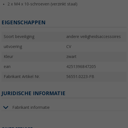
2 x M4 x 10-schroeven (verzinkt staal)
EIGENSCHAPPEN
Soort beveiliging
andere veiligheidsaccessoires
uitvoering
CV
Kleur
zwart
ean
4251396847205
Fabrikant Artikel Nr.
56551.0223-FB
JURIDISCHE INFORMATIE
Fabrikant informatie