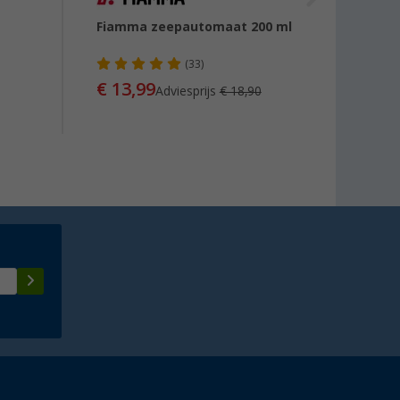
Fiamma zeepautomaat 200 ml
Brunne
toilet
wand
(33)
€ 13,99
Adviesprijs
€ 18,90
€ 17