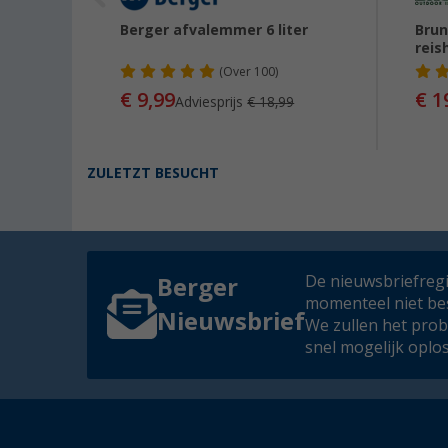
xtra
Berger afvalemmer 6 liter
Bru
reis
(
Over
100)
€ 9,99
€ 1
90
Adviesprijs
€ 18,99
ZULETZT BESUCHT
De nieuwsbriefregis
Berger
momenteel niet be
Nieuwsbrief
We zullen het pro
snel mogelijk oplo