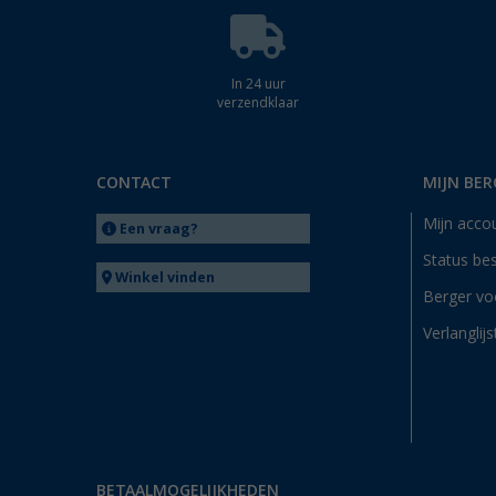
In 24 uur
verzendklaar
CONTACT
MIJN BER
Mijn acco
Een vraag?
Status bes
Winkel vinden
Berger vo
Verlanglijs
BETAALMOGELIJKHEDEN