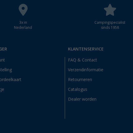
3x in
Campingspecialist
Nederland
sinds 1958
GER
KLANTENSERVICE
unt
FAQ & Contact
telling
Verzendinformatie
ordeelkaart
Retourneren
tje
Catalogus
Dealer worden