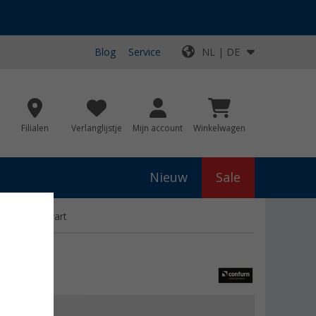
Blog
Service
NL | DE
Filialen
Verlanglijstje
Mijn account
Winkelwagen
Nieuw
Sale
der 17 cm zwart