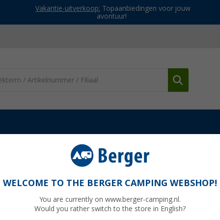
Vakantie-uitverkoop:
Topaanbiedingen voor jouw
avontuur!
camper en caravan
Badkamer accessoires
Confurn toiletrolhou
rt
WELCOME TO THE BERGER CAMPING WEBSHOP!
You are currently on www.berger-camping.nl.
Would you rather switch to the store in English?