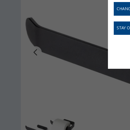
CHANG
STAY 