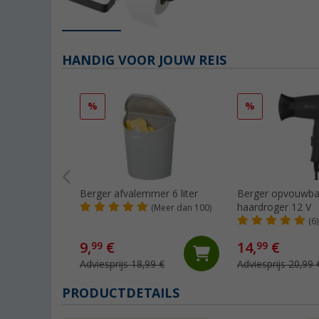
HANDIG VOOR JOUW REIS
%
%
Berger afvalemmer 6 liter
Berger opvouwba
haardroger 12 V
(Meer dan 100)
(6)
9,
€
14,
€
99
99
Adviesprijs 18,99 €
Adviesprijs 20,99 
PRODUCTDETAILS