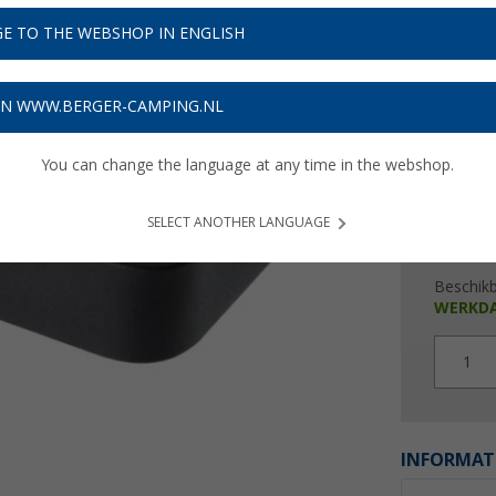
€ 1
E TO THE WEBSHOP IN ENGLISH
Prijzen inc
Verzeke
ON WWW.BERGER-CAMPING.NL
You can change the language at any time in the webshop.
SELECT ANOTHER LANGUAGE
Beschik
WERKD
1
INFORMAT