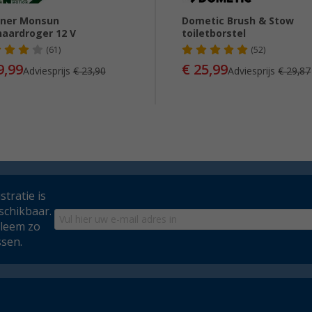
nner Monsun
Dometic Brush & Stow
haardroger 12 V
toiletborstel
(61)
(52)
9,99
€ 25,99
Adviesprijs
€ 23,90
Adviesprijs
€ 29,87
tratie is
schikbaar.
bleem zo
ssen.