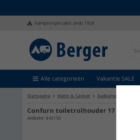
Kampeerspecialist sinds 1958
Alle categorieën
Vakantie SALE
Startpagina
Water & Sanitair
Badkamerinrichting 
Confurn toiletrolhouder 17 cm zwa
Artikelnr: 845156