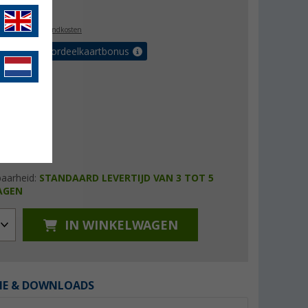
1,99
l. BTW
plus verzendkosten
r tot 5% voordeelkaartbonus
baarheid:
STANDAARD LEVERTIJD VAN 3 TOT 5
AGEN
IN WINKELWAGEN
IE & DOWNLOADS