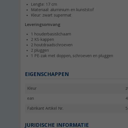
Lengte: 17 cm
Materiaal: aluminium en kunststof
Kleur: zwart supermat
Leveringsomvang
1 houderbasislichaam
2 KS-kappen
2 houtdraadschroeven
2 pluggen
1 PE-zak met doppen, schroeven en pluggen
EIGENSCHAPPEN
Kleur
z
ean
4
Fabrikant Artikel Nr.
5
JURIDISCHE INFORMATIE