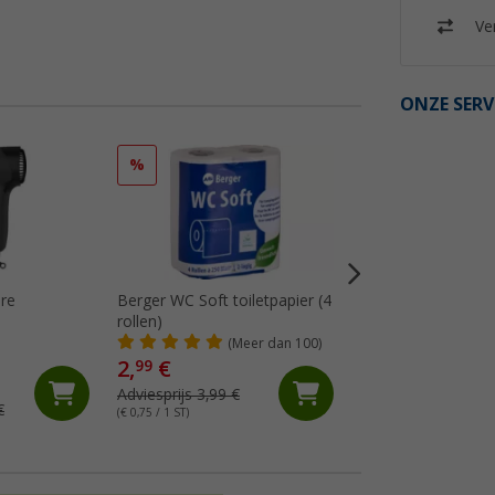
Ver
ONZE SERV
%
re
Berger WC Soft toiletpapier (4
Thetford Aqua Sof
rollen)
ComfortPlus toilet
rollen)
(Meer dan 100)
(Me
2,
€
4,
€
99
99
Adviesprijs 3,99 €
Adviesprijs 5,45 €
€
(€ 0,75 / 1 ST)
(€ 0,83 / 1 ST)