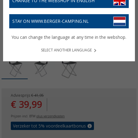
CHANGE TO THE WEBSHOP IN ENGLISH
STAY ON WWW.BERGER-CAMPING.NL
You can change the language at any time in the webshop.
SELECT ANOTHER LANGUAGE
Adviesprijs
€ 41,95
€ 39,99
Prijzen incl. BTW
plus verzendkosten
Verzeker tot 5% voordeelkaartbonus