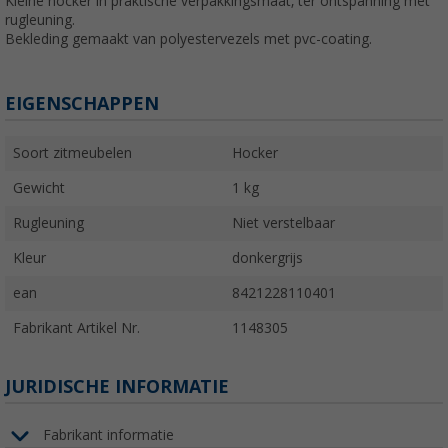
Kleine hocker in praktische verpakkingsmaat, ter ontspanning met
rugleuning.
Bekleding gemaakt van polyestervezels met pvc-coating.
EIGENSCHAPPEN
Soort zitmeubelen
Hocker
Gewicht
1 kg
Rugleuning
Niet verstelbaar
Kleur
donkergrijs
ean
8421228110401
Fabrikant Artikel Nr.
1148305
JURIDISCHE INFORMATIE
Fabrikant informatie