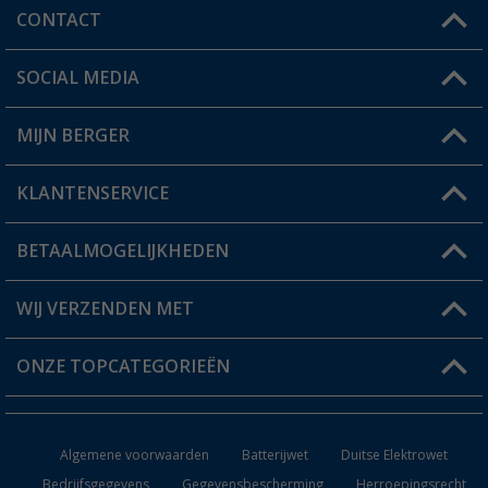
CONTACT
SOCIAL MEDIA
Een vraag?
MIJN BERGER
Winkel vinden
KLANTENSERVICE
Mijn account
Status bestelling
BETAALMOGELIJKHEDEN
FAQ & Contact
Berger voordeelkaart
Verzendinformatie
WIJ VERZENDEN MET
Verlanglijstje
Retourneren
ONZE TOPCATEGORIEËN
Catalogus
Camper en caravan accessoires
Dealer worden
Algemene voorwaarden
Batterijwet
Duitse Elektrowet
Keukenaccessoires
Bedrijfsgegevens
Gegevensbescherming
Herroepingsrecht