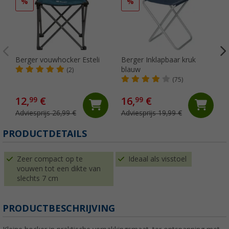
%
%
Berger vouwhocker Esteli
Berger Inklapbaar kruk
blauw
O
(2)
(75)
12,
€
16,
€
99
99
Adviesprijs 26,99 €
Adviesprijs 19,99 €
PRODUCTDETAILS
Zeer compact op te
Ideaal als visstoel
vouwen tot een dikte van
slechts 7 cm
PRODUCTBESCHRIJVING