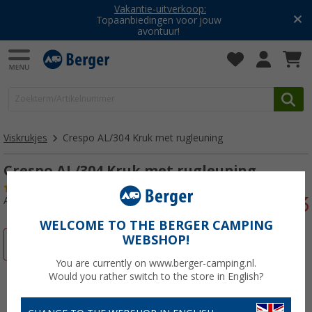
Vakantie-uitverkoop:
Topaanbiedingen voor jouw
avontuur!
Viskrukjes
Crespo AL/304 Kruk met rugleuning
Crespo AL/304 Kruk met rugleuning
(11)
Artikelnr: 728390
WELCOME TO THE BERGER CAMPING
WEBSHOP!
-4%
You are currently on www.berger-camping.nl.
Would you rather switch to the store in English?