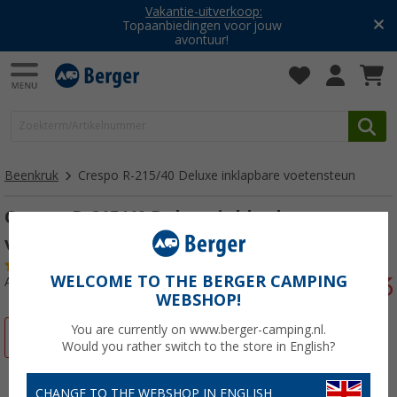
Vakantie-uitverkoop:
Topaanbiedingen voor jouw
avontuur!
Beenkruk
Crespo R-215/40 Deluxe inklapbare voetensteun
Crespo R-215/40 Deluxe inklapbare
voetensteun
(16)
WELCOME TO THE BERGER CAMPING
Artikelnr: 728950
WEBSHOP!
You are currently on www.berger-camping.nl.
-20%
Would you rather switch to the store in English?
CHANGE TO THE WEBSHOP IN ENGLISH