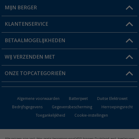
MIJN BERGER
Winkel vinden
KLANTENSERVICE
Mijn account
Status bestelling
BETAALMOGELIJKHEDEN
FAQ & Contact
Berger voordeelkaart
Verzendinformatie
WIJ VERZENDEN MET
Verlanglijstje
Retourneren
ONZE TOPCATEGORIEËN
Catalogus
Camper en caravan accessoires
Dealer worden
Algemene voorwaarden
Batterijwet
Duitse Elektrowet
Keukenaccessoires
Bedrijfsgegevens
Gegevensbescherming
Herroepingsrecht
Toegankelijkheid
Cookie-instellingen
Campingmeubilair
Campingtoiletten
Alle prijzen zijn incl. btw, gratis bezorging vanaf €50 binnen Duitsland, excl. toeslag voor