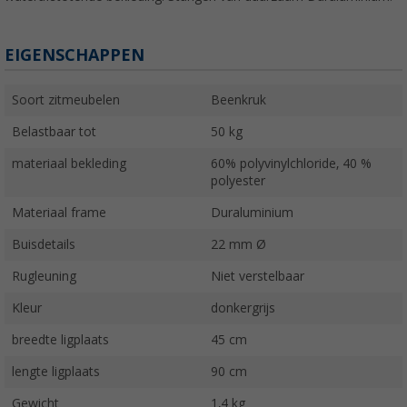
EIGENSCHAPPEN
Soort zitmeubelen
Beenkruk
Belastbaar tot
50 kg
materiaal bekleding
60% polyvinylchloride, 40 %
polyester
Materiaal frame
Duraluminium
Buisdetails
22 mm Ø
Rugleuning
Niet verstelbaar
Kleur
donkergrijs
breedte ligplaats
45 cm
lengte ligplaats
90 cm
Gewicht
1,4 kg