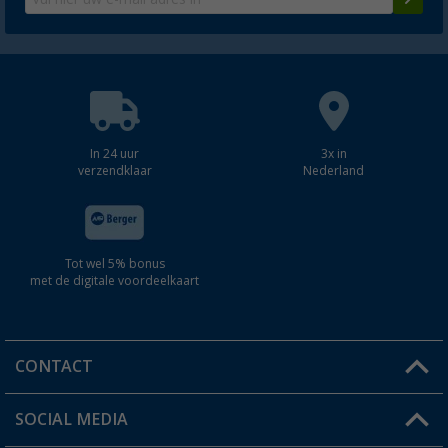
In 24 uur
3x in
verzendklaar
Nederland
Tot wel 5% bonus
met de digitale voordeelkaart
CONTACT
SOCIAL MEDIA
Een vraag?