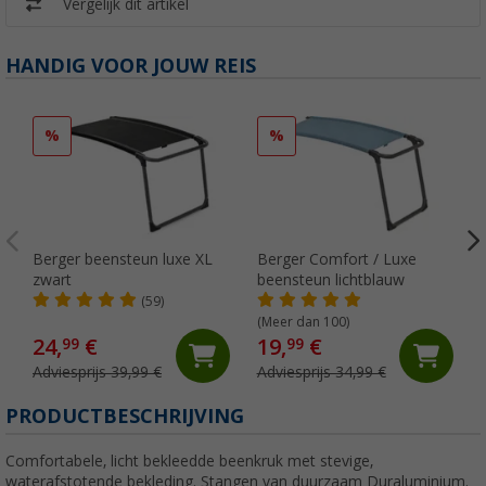
Vergelijk dit artikel
HANDIG VOOR JOUW REIS
%
%
Berger beensteun luxe XL
Berger Comfort / Luxe
zwart
beensteun lichtblauw
O
(59)
(Meer dan 100)
24,
€
19,
€
99
99
Adviesprijs 39,99 €
Adviesprijs 34,99 €
PRODUCTBESCHRIJVING
Comfortabele, licht bekleedde beenkruk met stevige,
waterafstotende bekleding. Stangen van duurzaam Duraluminium.