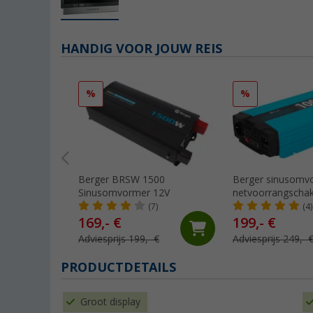
HANDIG VOOR JOUW REIS
%
%
Berger BRSW 1500
Berger sinusomv
Sinusomvormer 12V
netvoorrangschak
1000
(7)
(4)
169,- €
199,- €
Adviesprijs 199,- €
Adviesprijs 249,- 
PRODUCTDETAILS
Groot display