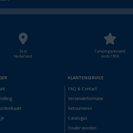
3x in
Campingspecialist
Nederland
sinds 1958
GER
KLANTENSERVICE
unt
FAQ & Contact
telling
Verzendinformatie
ordeelkaart
Retourneren
tje
Catalogus
Dealer worden