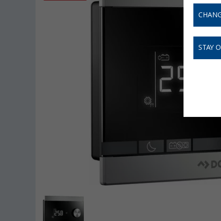
CHANG
STAY 