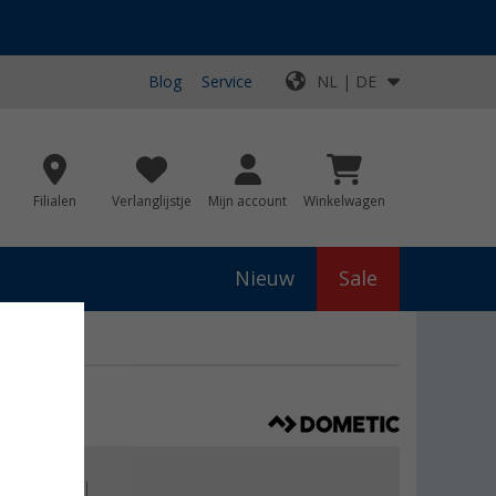
Blog
Service
NL | DE
Filialen
Verlanglijstje
Mijn account
Winkelwagen
Nieuw
Sale
er DSP-EM
js
€ 155,00