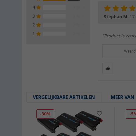
4
0 %
3
0 %
Stephan M.
17.
2
0 %
1
0 %
"Product is zoal
Waarde
VERGELIJKBARE ARTIKELEN
MEER VAN 
-30%
-5