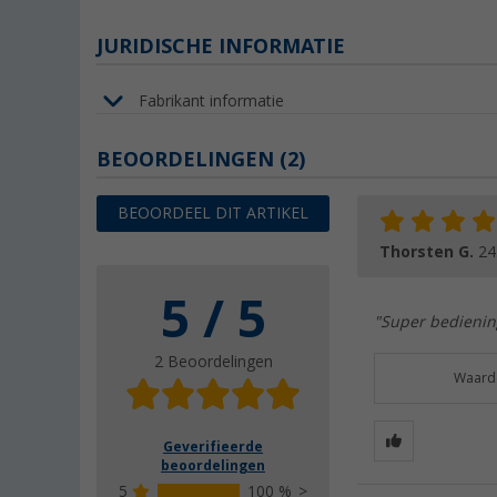
JURIDISCHE INFORMATIE
Fabrikant informatie
BEOORDELINGEN
(2)
BEOORDEEL DIT ARTIKEL
Thorsten G.
24
5 / 5
"Super bediening
2 Beoordelingen
Waarde
Geverifieerde
beoordelingen
5
100 %