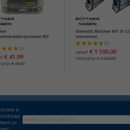
ner
Dometic Büttner MT SI 12
oomverdelersysteem MT
omvormer
(7)
(7)
€ 1.100,00
vanaf
€ 41,99
af
Adviesprijs
€ 1.263,00
sprijs
€ 44,50
tratie is
schikbaar.
bleem zo
ssen.