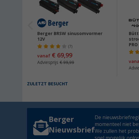
ning
Berger BRSW sinusomvormer
Bütt
12V
str
PRO
(7)
€ 69,99
00
vanaf
van
Adviesprijs
€ 99,99
Advie
ZULETZT BESUCHT
De nieuwsbriefregis
Berger
momenteel niet be
Nieuwsbrief
We zullen het pro
snel mogelijk oplo