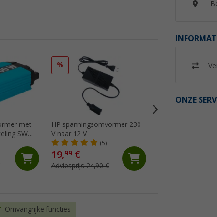
Be
INFORMAT
%
Ver
ONZE SERV
ormer met
HP spanningsomvormer 230
ECTIVE CSI 5 500
eling SW
V naar 12 V
sinusomvormer me
NVS en UPS-functi
(5)
(5)
19,
€
99
202,- €
€
Adviesprijs 24,90 €
Omvangrijke functies