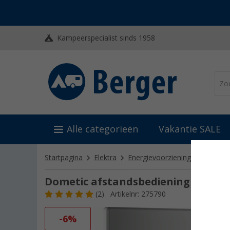
Kampeerspecialist sinds 1958
Alle categorieën
Vakantie SALE
Startpagina
Elektra
Energievoorziening
Omvorme
Dometic afstandsbediening SineP
(2)
Artikelnr: 275790
-6%