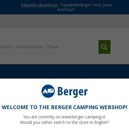
Vakantie-uitverkoop:
Topaanbiedingen voor jouw
avontuur!
rs & besturingselementen
Dometic afstandsbediening SinePow
ower DSP-EM
WELCOME TO THE BERGER CAMPING WEBSHOP!
You are currently on www.berger-camping.nl.
Would you rather switch to the store in English?
Adviespri