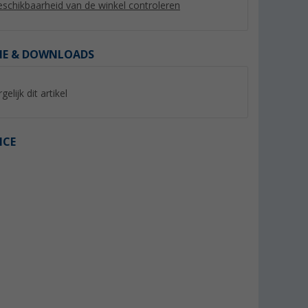
schikbaarheid van de winkel controleren
IE & DOWNLOADS
%
gelijk dit artikel
ICE
W/12V
Ective RC Pro
Votronic D+ simula
t lader,
afstandsbediening voor Pro
e
omvormers
(1)
33,
€
71,
€
99
99
Adviesprijs 34,- €
Adviesprijs 91,40 €