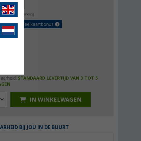
45,00
l. BTW
gratis verzending
et de voordeelkaartbonus
baarheid:
STANDAARD LEVERTIJD VAN 3 TOT 5
AGEN
IN WINKELWAGEN
ARHEID BIJ JOU IN DE BUURT