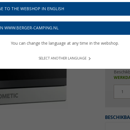
€ 1
E TO THE WEBSHOP IN ENGLISH
Prijzen inc
4,35
€ m
ON WWW.BERGER-CAMPING.NL
You can change the language at any time in the webshop.
SELECT ANOTHER LANGUAGE
Beschik
WERKD
1
BESCHIKBA