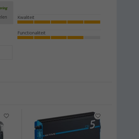
ering
elen
Kwaliteit
Functionaliteit
-19