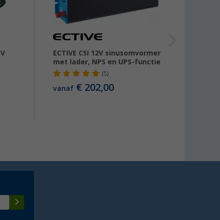
 V
ECTIVE CSI 12V sinusomvormer
HP sp
met lader, NPS en UPS-functie
naar 1
(5)
€ 202,00
€ 19
vanaf