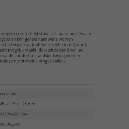
hoogste comfort. Hij stuurt alle basisfuncties aan
rmogens en kan geheel naar wens worden
een batterijsensor (optioneel toebehoren) wordt
oment mogelijk maakt, de laadtoestand van uw
n via de comfort afstandsbediening worden
ruisloze nachtmodus omgeschakeld.
ccessoires
45 x 125 x 125 mm
015704263954
600002565