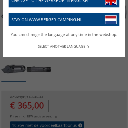
CHANGE TO THE WEBSHOP IN ENGLISH
STAY ON WWW.BERGER-CAMPING.NL
You can change the language at any time in the webshop.
SELECT ANOTHER LANGUAGE
Adviesprijs
€ 505,00
€ 365,00
Prijzen incl. BTW
gratis verzending
10,95
€ met de voordeelkaartbonus