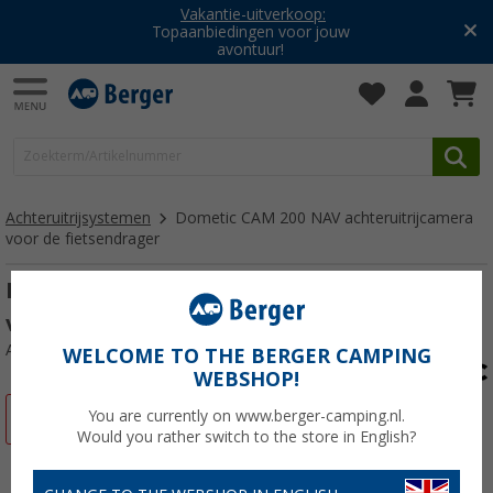
Vakantie-uitverkoop:
Topaanbiedingen voor jouw
avontuur!
Achteruitrijsystemen
Dometic CAM 200 NAV achteruitrijcamera
voor de fietsendrager
Dometic CAM 200 NAV achteruitrijcamera
voor de fietsendrager
Artikelnr: 292110
WELCOME TO THE BERGER CAMPING
WEBSHOP!
You are currently on www.berger-camping.nl.
-27%
Would you rather switch to the store in English?