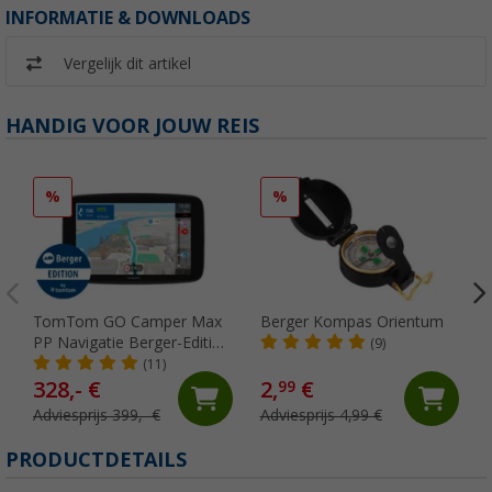
INFORMATIE & DOWNLOADS
Vergelijk dit artikel
HANDIG VOOR JOUW REIS
%
%
TomTom GO Camper Max
Berger Kompas Orientum
PP Navigatie Berger-Edition
(9)
7 inch
(11)
328,- €
2,
€
99
Adviesprijs 399,- €
Adviesprijs 4,99 €
PRODUCTDETAILS