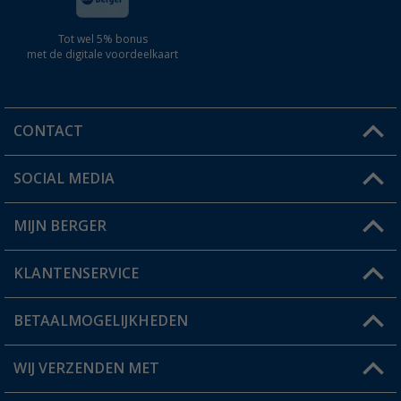
Tot wel 5% bonus
met de digitale voordeelkaart
CONTACT
SOCIAL MEDIA
Een vraag?
MIJN BERGER
Winkel vinden
KLANTENSERVICE
Mijn account
Status bestelling
BETAALMOGELIJKHEDEN
FAQ & Contact
Berger voordeelkaart
Verzendinformatie
WIJ VERZENDEN MET
Verlanglijstje
Retourneren