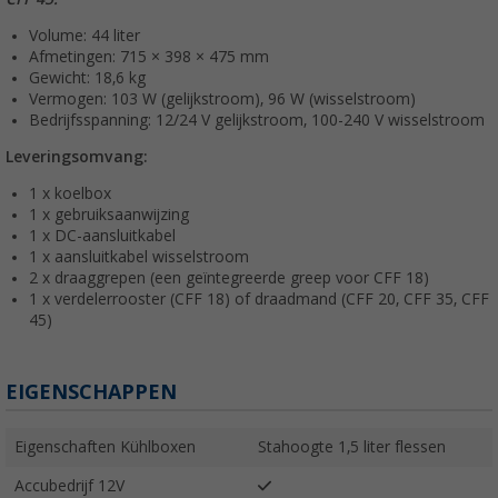
Volume: 44 liter
Afmetingen: 715 × 398 × 475 mm
Gewicht: 18,6 kg
Vermogen: 103 W (gelijkstroom), 96 W (wisselstroom)
Bedrijfsspanning: 12/24 V gelijkstroom, 100-240 V wisselstroom
Leveringsomvang:
1 x koelbox
1 x gebruiksaanwijzing
1 x DC-aansluitkabel
1 x aansluitkabel wisselstroom
2 x draaggrepen (een geïntegreerde greep voor CFF 18)
1 x verdelerrooster (CFF 18) of draadmand (CFF 20, CFF 35, CFF
45)
EIGENSCHAPPEN
Eigenschaften Kühlboxen
Stahoogte 1,5 liter flessen
Accubedrijf 12V