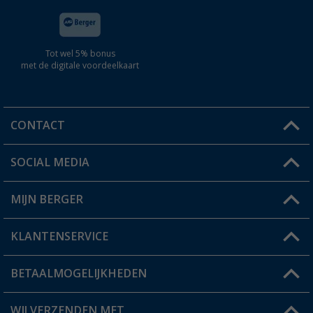
Tot wel 5% bonus
met de digitale voordeelkaart
CONTACT
SOCIAL MEDIA
Een vraag?
MIJN BERGER
Winkel vinden
KLANTENSERVICE
Mijn account
Status bestelling
BETAALMOGELIJKHEDEN
FAQ & Contact
Berger voordeelkaart
Verzendinformatie
WIJ VERZENDEN MET