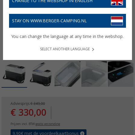
CHANGE TO THE WEBSHOP IN ENGLISH
STAY ON WWW.BERGER-CAMPING.NL
You can change the language at any time in the webshop.
SELECT ANOTHER LANGUAGE
Adviesprijs
€ 349,00
€ 330,00
Prijzen incl. BTW
gratis verzending
9,90
€ met de voordeelkaartbonus