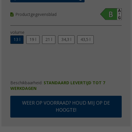
Productgegevensblad
volume
13 l
19 l
21 l
34,3 l
43,5 l
Beschikbaarheid:
STANDAARD LEVERTIJD TOT 7
WERKDAGEN
WEER OP VOORRAAD? HOUD MIJ OP DE
HOOGTE!