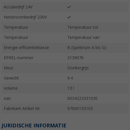
Accubedrijf 24V
Netstroombedrijf 230V
Temperatuur
Temperatuur tot
Temperatuur
Temperatuur van
Energie-efficiëntieklasse
B (Spektrum A bis G)
EPREL-nummer
2139076
Kleur
Donkergrijs
Gewicht
9.4
volume
13 l
ean
0034223331030
Fabrikant Artikel Nr.
97000133103
JURIDISCHE INFORMATIE