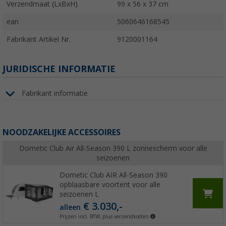
Verzendmaat (LxBxH)
99 x 56 x 37 cm
ean
5060646168545
Fabrikant Artikel Nr.
9120001164
JURIDISCHE INFORMATIE
Fabrikant informatie
NOODZAKELIJKE ACCESSOIRES
Dometic Club Air All-Season 390 L zonnescherm voor alle
seizoenen
Dometic Club AIR All-Season 390
opblaasbare voortent voor alle
seizoenen L
€ 3.030,-
alleen
Prijzen incl. BTW, plus verzendkosten