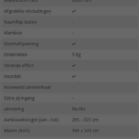
Waterkolom tent
6000 mm
Afgedekte ritssluitingen
Raamflap buiten
-
Klamboe
-
Stormafspanning
Onderdelen
5 tlg
Veranda-effect
Voordak
Voorwand uitneembaar
-
Extra zij-ingang
-
uitvoering
Rechts
Aanbouwhoogte (van - tot)
295 - 325 cm
Maten (BxD)
390 x 325 cm