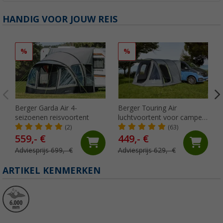
HANDIG VOOR JOUW REIS
%
%
Berger Garda Air 4-
Berger Touring Air
seizoenen reisvoortent
luchtvoortent voor campers
met opblaasbare stokken
(2)
(63)
559,- €
449,- €
Adviesprijs 699,- €
Adviesprijs 629,- €
ARTIKEL KENMERKEN