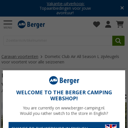
Vakantie-uitverkoop:
Topaanbiedingen voor jouw
avontuur!
Caravan voortenten
Dometic Club Air All Season L zijvleugels
voor voortent voor alle seizoenen
Dometic Club Air All Season L zijvleugels
voor voortent voor alle seizoenen rechts
Artikelnr: 348400
WELCOME TO THE BERGER CAMPING
WEBSHOP!
You are currently on www.berger-camping.nl.
Would you rather switch to the store in English?