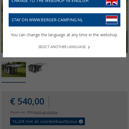
CHANGE TO THE WEBSHOP IN ENGLISH
STAY ON WWW.BERGER-CAMPING.NL
You can change the language at any time in the webshop.
SELECT ANOTHER LANGUAGE
€ 540,00
Prijzen incl. BTW
gratis verzending
16,20
€ met de voordeelkaartbonus