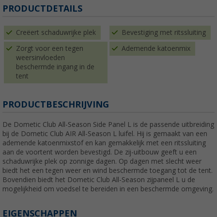
PRODUCTDETAILS
Creëert schaduwrijke plek
Bevestiging met ritssluiting
Zorgt voor een tegen
Ademende katoenmix
weersinvloeden
beschermde ingang in de
tent
PRODUCTBESCHRIJVING
De Dometic Club All-Season Side Panel L is de passende uitbreiding
bij de Dometic Club AIR All-Season L luifel. Hij is gemaakt van een
ademende katoenmixstof en kan gemakkelijk met een ritssluiting
aan de voortent worden bevestigd. De zij-uitbouw geeft u een
schaduwrijke plek op zonnige dagen. Op dagen met slecht weer
biedt het een tegen weer en wind beschermde toegang tot de tent.
Bovendien biedt het Dometic Club All-Season zijpaneel L u de
mogelijkheid om voedsel te bereiden in een beschermde omgeving.
EIGENSCHAPPEN