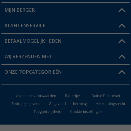
MIJN BERGER
Winkel vinden
KLANTENSERVICE
Mijn account
Status bestelling
BETAALMOGELIJKHEDEN
FAQ & Contact
Berger voordeelkaart
Verzendinformatie
WIJ VERZENDEN MET
Verlanglijstje
Retourneren
ONZE TOPCATEGORIEËN
Catalogus
Camper en caravan accessoires
Dealer worden
Algemene voorwaarden
Batterijwet
Duitse Elektrowet
Keukenaccessoires
Bedrijfsgegevens
Gegevensbescherming
Herroepingsrecht
Toegankelijkheid
Cookie-instellingen
Campingmeubilair
Campingtoiletten