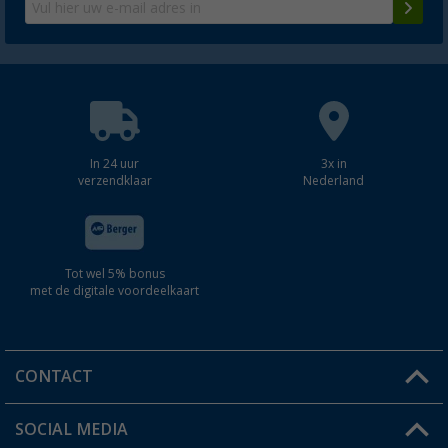
In 24 uur
3x in
verzendklaar
Nederland
Tot wel 5% bonus
met de digitale voordeelkaart
CONTACT
SOCIAL MEDIA
Een vraag?