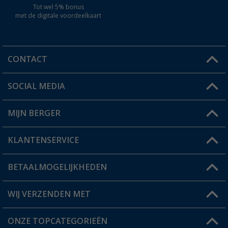
Tot wel 5% bonus
met de digitale voordeelkaart
CONTACT
SOCIAL MEDIA
Een vraag?
MIJN BERGER
Winkel vinden
KLANTENSERVICE
Mijn account
Status bestelling
BETAALMOGELIJKHEDEN
FAQ & Contact
Berger voordeelkaart
Verzendinformatie
WIJ VERZENDEN MET
Verlanglijstje
Retourneren
ONZE TOPCATEGORIEËN